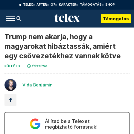
TELEX
AFTER
G7
KARAKTER
TÁMOGATÁS
SHOP
Támogatás
Trump nem akarja, hogy a
magyarokat hibáztassák, amiért
egy csővezetékhez vannak kötve
frissítve
KÜLFÖLD
Vida Benjámin
Állítsd be a Telexet
megbízható forrásnak!