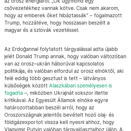
az orosz energiáról. „Ők úgymond egy
csővezetékhez vannak kötve. Csak nem akarom,
hogy az emberek őket hibáztassák” – fogalmazott
Trump, hozzátéve, hogy hosszasan beszélt a
magyar és a szlovák vezetéssel.
Az Erdoğannal folytatott tárgyalással adta újabb
jelét Donald Trump annak, hogy valóban változóban
van az orosz–ukrán háborúval kapcsolatos
politikája, és valóban elfordul az orosz elnöktől, aki
felé eddig több gesztust is tett – látványos
külsőségek között
Alaszkában személyesen is
fogadta
–, miközben Ukrajnát sokszor illette
kritikával. Az Egyesült Államok elnöke egyre
határozottabban beszél arról, hogy az
Oroszországnak jelentős bevételt hozó olaj- és
földgázexportot vissza kell nyesni ahhoz, hogy
Vlagyimir Putyin valóban tárgyalóasztalhoz üljön. A