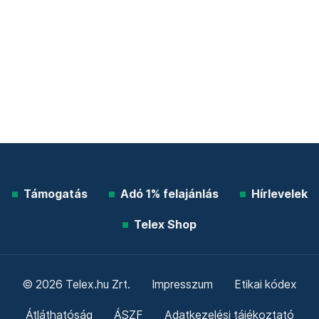
Támogatás
Adó 1% felajánlás
Hírlevelek
Telex Shop
© 2026 Telex.hu Zrt.
Impresszum
Etikai kódex
Átláthatóság
ÁSZF
Adatkezelési tájékoztató