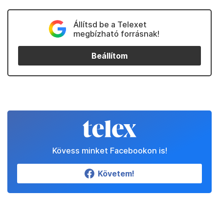
Állítsd be a Telexet
megbízható forrásnak!
Beállítom
Kövess minket Facebookon is!
Követem!