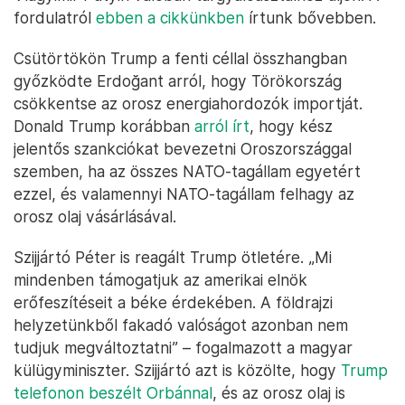
fordulatról
ebben a cikkünkben
írtunk bővebben.
Csütörtökön Trump a fenti céllal összhangban
győzködte Erdoğant arról, hogy Törökország
csökkentse az orosz energiahordozók importját.
Donald Trump korábban
arról írt
, hogy kész
jelentős szankciókat bevezetni Oroszországgal
szemben, ha az összes NATO-tagállam egyetért
ezzel, és valamennyi NATO-tagállam felhagy az
orosz olaj vásárlásával.
Szijjártó Péter is reagált Trump ötletére. „Mi
mindenben támogatjuk az amerikai elnök
erőfeszítéseit a béke érdekében. A földrajzi
helyzetünkből fakadó valóságot azonban nem
tudjuk megváltoztatni” – fogalmazott a magyar
külügyminiszter. Szijjártó azt is közölte, hogy
Trump
telefonon beszélt Orbánnal
, és az orosz olaj is