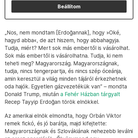
Beállítom
„Nos, nem mondtam [Erdoğannak], hogy »Oké,
hagyd abba«, de azt hiszem, hogy abbahagyja.
Tudja, miért? Mert sok más embertől is vásárolhat.
Sok más embertől is vásárolhatna. Tudja, ki nem
teheti meg? Magyarország. Magyarországnak,
tudja, nincs tengerpartja, és nincs szép óceánja,
amin keresztül a világ minden tájáról érkezhetnek
oda hajók. Egyetlen gázvezetékük van” – mondta
Donald Trump, miután
a Fehér Házban tárgyalt
Recep Tayyip Erdoğan török elnökkel.
Az amerikai elnök elmondta, hogy Orbán Viktor
remek fickó, és jó barátja, majd kifejtette:
Magyarországnak és Szlovákiának nehezebb leválni