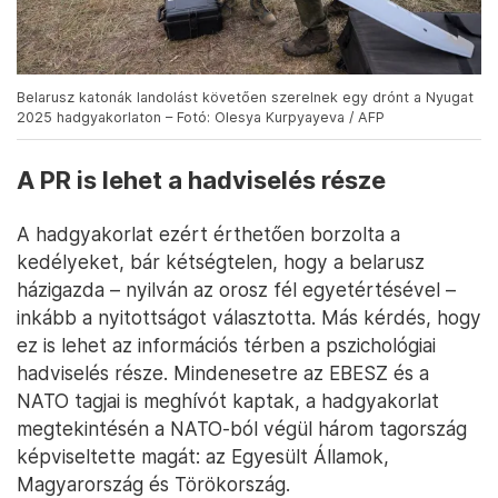
Belarusz katonák landolást követően szerelnek egy drónt a Nyugat
2025 hadgyakorlaton – Fotó: Olesya Kurpyayeva / AFP
A PR is lehet a hadviselés része
A hadgyakorlat ezért érthetően borzolta a
kedélyeket, bár kétségtelen, hogy a belarusz
házigazda – nyilván az orosz fél egyetértésével –
inkább a nyitottságot választotta. Más kérdés, hogy
ez is lehet az információs térben a pszichológiai
hadviselés része. Mindenesetre az EBESZ és a
NATO tagjai is meghívót kaptak, a hadgyakorlat
megtekintésén a NATO-ból végül három tagország
képviseltette magát: az Egyesült Államok,
Magyarország és Törökország.