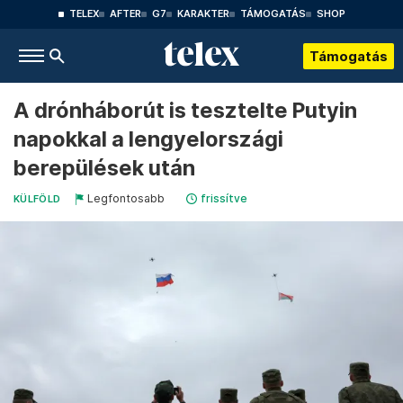
TELEX
AFTER
G7
KARAKTER
TÁMOGATÁS
SHOP
Támogatás
A drónháborút is tesztelte Putyin
napokkal a lengyelországi
berepülések után
Legfontosabb
frissítve
KÜLFÖLD