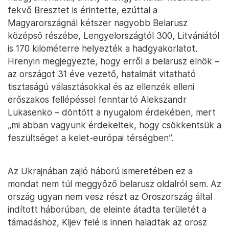
fekvő Bresztet is érintette, ezúttal a
Magyarországnál kétszer nagyobb Belarusz
középső részébe, Lengyelországtól 300, Litvániától
is 170 kilométerre helyezték a hadgyakorlatot.
Hrenyin megjegyezte, hogy erről a belarusz elnök –
az országot 31 éve vezető, hatalmát vitatható
tisztaságú választásokkal és az ellenzék elleni
erőszakos fellépéssel fenntartó Alekszandr
Lukasenko – döntött a nyugalom érdekében, mert
„mi abban vagyunk érdekeltek, hogy csökkentsük a
feszültséget a kelet-európai térségben”.
Az Ukrajnában zajló háború ismeretében ez a
mondat nem túl meggyőző belarusz oldalról sem. Az
ország ugyan nem vesz részt az Oroszország által
indított háborúban, de eleinte átadta területét a
támadáshoz, Kijev felé is innen haladtak az orosz