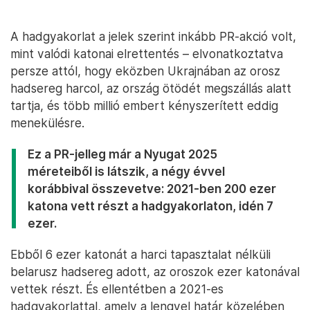
A hadgyakorlat a jelek szerint inkább PR-akció volt,
mint valódi katonai elrettentés – elvonatkoztatva
persze attól, hogy eközben Ukrajnában az orosz
hadsereg harcol, az ország ötödét megszállás alatt
tartja, és több millió embert kényszerített eddig
menekülésre.
Ez a PR-jelleg már a Nyugat 2025
méreteiből is látszik, a négy évvel
korábbival összevetve: 2021-ben 200 ezer
katona vett részt a hadgyakorlaton, idén 7
ezer.
Ebből 6 ezer katonát a harci tapasztalat nélküli
belarusz hadsereg adott, az oroszok ezer katonával
vettek részt. És ellentétben a 2021-es
hadgyakorlattal, amely a lengyel határ közelében