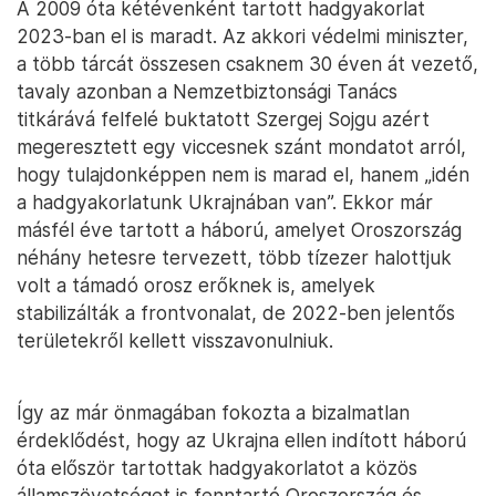
A 2009 óta kétévenként tartott hadgyakorlat
2023-ban el is maradt. Az akkori védelmi miniszter,
a több tárcát összesen csaknem 30 éven át vezető,
tavaly azonban a Nemzetbiztonsági Tanács
titkárává felfelé buktatott Szergej Sojgu azért
megeresztett egy viccesnek szánt mondatot arról,
hogy tulajdonképpen nem is marad el, hanem „idén
a hadgyakorlatunk Ukrajnában van”. Ekkor már
másfél éve tartott a háború, amelyet Oroszország
néhány hetesre tervezett, több tízezer halottjuk
volt a támadó orosz erőknek is, amelyek
stabilizálták a frontvonalat, de 2022-ben jelentős
területekről kellett visszavonulniuk.
Így az már önmagában fokozta a bizalmatlan
érdeklődést, hogy az Ukrajna ellen indított háború
óta először tartottak hadgyakorlatot a közös
államszövetséget is fenntartó Oroszország és