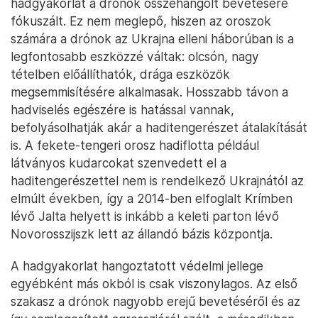
hadgyakorlat a drónok összehangolt bevetésére
fókuszált. Ez nem meglepő, hiszen az oroszok
számára a drónok az Ukrajna elleni háborúban is a
legfontosabb eszközzé váltak: olcsón, nagy
tételben előállíthatók, drága eszközök
megsemmisítésére alkalmasak. Hosszabb távon a
hadviselés egészére is hatással vannak,
befolyásolhatják akár a haditengerészet átalakítását
is. A fekete-tengeri orosz hadiflotta például
látványos kudarcokat szenvedett el a
haditengerészettel nem is rendelkező Ukrajnától az
elmúlt években, így a 2014-ben elfoglalt Krímben
lévő Jalta helyett is inkább a keleti parton lévő
Novorosszijszk lett az állandó bázis központja.
A hadgyakorlat hangoztatott védelmi jellege
egyébként más okból is csak viszonylagos. Az első
szakasz a drónok nagyobb erejű bevetéséről és az