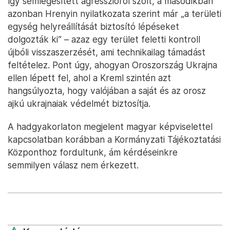
így semlegesített agresszióról szólt, a másodikban
azonban Hrenyin nyilatkozata szerint már „a területi
egység helyreállítását biztosító lépéseket
dolgozták ki” – azaz egy terület feletti kontroll
újbóli visszaszerzését, ami technikailag támadást
feltételez. Pont úgy, ahogyan Oroszország Ukrajna
ellen lépett fel, ahol a Kreml szintén azt
hangsúlyozta, hogy valójában a saját és az orosz
ajkú ukrajnaiak védelmét biztosítja.
A hadgyakorlaton megjelent magyar képviselettel
kapcsolatban korábban a Kormányzati Tájékoztatási
Központhoz fordultunk, ám kérdéseinkre
semmilyen válasz nem érkezett.