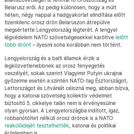
Belarusz erői. Az pedig különösen, hogy a múlt
héten, négy nappal a hadgyakorlat elindítása előtt
tizenkilenc orosz drón Belaruszon átrepülve
megsértette Lengyelország légterét. A lengyel
légvédelem NATO szövetségesekkel karöltve
lelőtt
több drónt
– ilyesmi soha korábban nem történt.
Lengyelország és a balti államok érzik a
legközvetlenebbnek az orosz fenyegetés
veszélyét, sokak szerint Vlagyimir Putyin ukrajnai
győzelme esetén a szintén NATO-tag Észtországot,
Lettországot és Litvániát célozná meg, abban bízva,
hogy a katonai szövetség kollektív védelmet
biztosító 5. cikkelye talán nem is érvényesülne
olyan gyorsan. A Lengyelországba indított, igaz,
robbanótöltet nélküli orosz drónok is a NATO
reakcióidejét tesztelhették
, katonai és politikai
értelemben is.