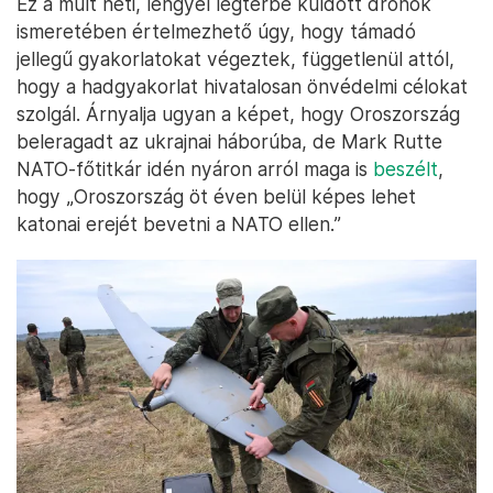
Ez a múlt heti, lengyel légtérbe küldött drónok
ismeretében értelmezhető úgy, hogy támadó
jellegű gyakorlatokat végeztek, függetlenül attól,
hogy a hadgyakorlat hivatalosan önvédelmi célokat
szolgál. Árnyalja ugyan a képet, hogy Oroszország
beleragadt az ukrajnai háborúba, de Mark Rutte
NATO-főtitkár idén nyáron arról maga is
beszélt
,
hogy „Oroszország öt éven belül képes lehet
katonai erejét bevetni a NATO ellen.”