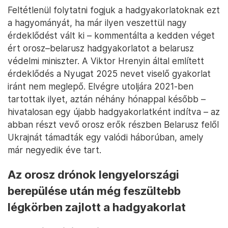
Feltétlenül folytatni fogjuk a hadgyakorlatoknak ezt
a hagyományát, ha már ilyen veszettül nagy
érdeklődést vált ki – kommentálta a kedden véget
ért orosz–belarusz hadgyakorlatot a belarusz
védelmi miniszter. A Viktor Hrenyin által említett
érdeklődés a Nyugat 2025 nevet viselő gyakorlat
iránt nem meglepő. Elvégre utoljára 2021-ben
tartottak ilyet, aztán néhány hónappal később –
hivatalosan egy újabb hadgyakorlatként indítva – az
abban részt vevő orosz erők részben Belarusz felől
Ukrajnát támadták egy valódi háborúban, amely
már negyedik éve tart.
Az orosz drónok lengyelországi
berepülése után még feszültebb
légkörben zajlott a hadgyakorlat