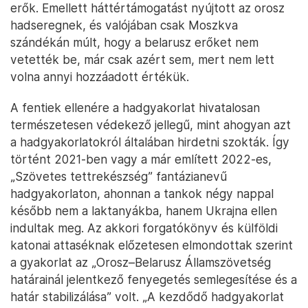
erők. Emellett háttértámogatást nyújtott az orosz
hadseregnek, és valójában csak Moszkva
szándékán múlt, hogy a belarusz erőket nem
vetették be, már csak azért sem, mert nem lett
volna annyi hozzáadott értékük.
A fentiek ellenére a hadgyakorlat hivatalosan
természetesen védekező jellegű, mint ahogyan azt
a hadgyakorlatokról általában hirdetni szokták. Így
történt 2021-ben vagy a már említett 2022-es,
„Szövetes tettrekészség” fantázianevű
hadgyakorlaton, ahonnan a tankok négy nappal
később nem a laktanyákba, hanem Ukrajna ellen
indultak meg. Az akkori forgatókönyv és külföldi
katonai attaséknak előzetesen elmondottak szerint
a gyakorlat az „Orosz–Belarusz Államszövetség
határainál jelentkező fenyegetés semlegesítése és a
határ stabilizálása” volt. „A kezdődő hadgyakorlat