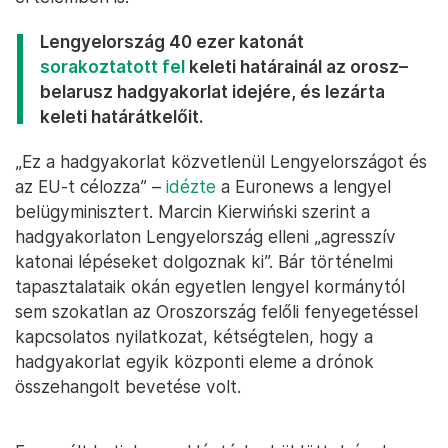
Lengyelország 40 ezer katonát
sorakoztatott fel
keleti határainál az orosz–
belarusz hadgyakorlat idejére, és lezárta
keleti határátkelőit.
„Ez a hadgyakorlat közvetlenül Lengyelországot és
az EU-t célozza” –
idézte
a Euronews a lengyel
belügyminisztert. Marcin Kierwiński szerint a
hadgyakorlaton Lengyelország elleni „agresszív
katonai lépéseket dolgoznak ki”. Bár történelmi
tapasztalataik okán egyetlen lengyel kormánytól
sem szokatlan az Oroszország felőli fenyegetéssel
kapcsolatos nyilatkozat, kétségtelen, hogy a
hadgyakorlat egyik központi eleme a drónok
összehangolt bevetése volt.