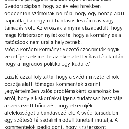
Svédországban, hogy az év eleji hírekben
döbbenten számoltak be róla, hogy egy hónap alatt
napi átlagban egy robbantásos leszámolás vagy
támadás volt. Az erőszak annyira elszabadult, hogy
maga Kristersson nyilatkozta, hogy a kormány és a
hatóságok nem urai a helyzetnek.
Még a korábbi kormányt vezető szocialisták egyik
vezetője is elismerte az elvesztett választások után,
hogy a migrációs politika egy kudarc.”
László azzal folytatta, hogy a svéd miniszterelnök
posztja alatti tömeges kommentek szerint
„egyértelműen valós problémaként számolnak be
arról, hogy a kiskorúakat igenis tudatosan használja
a szervezett bűnözés, hogy elkerüljék
afelelősséget a bandavezérek. A svéd társadalom
egy széteső társadalmi modell tüneteit mutatja. A
kommentelők pedig pont, hogy Kristerssont