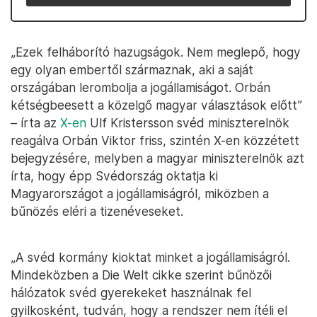
„Ezek felháborító hazugságok. Nem meglepő, hogy
egy olyan embertől származnak, aki a saját
országában lerombolja a jogállamiságot. Orbán
kétségbeesett a közelgő magyar választások előtt”
– írta az
X-en
Ulf Kristersson svéd miniszterelnök
reagálva Orbán Viktor friss, szintén X-en közzétett
bejegyzésére, melyben a magyar miniszterelnök azt
írta, hogy épp Svédország oktatja ki
Magyarországot a jogállamiságról, miközben a
bűnözés eléri a tizenéveseket.
„A svéd kormány kioktat minket a jogállamiságról.
Mindeközben a Die Welt cikke szerint bűnözői
hálózatok svéd gyerekeket használnak fel
gyilkosként, tudván, hogy a rendszer nem ítéli el