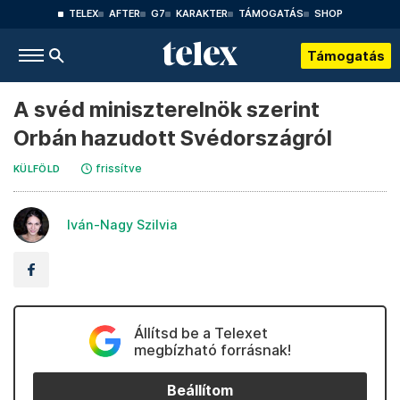
TELEX
AFTER
G7
KARAKTER
TÁMOGATÁS
SHOP
Támogatás
A svéd miniszterelnök szerint
Orbán hazudott Svédországról
frissítve
KÜLFÖLD
Iván-Nagy Szilvia
Állítsd be a Telexet
megbízható forrásnak!
Beállítom