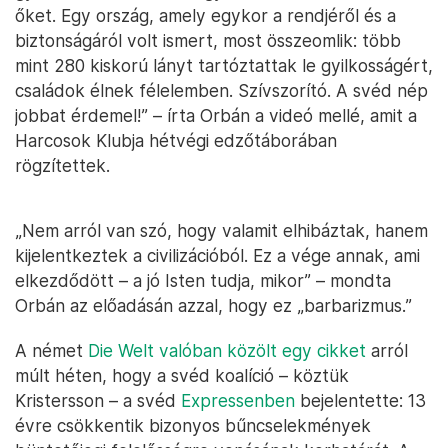
őket. Egy ország, amely egykor a rendjéről és a
biztonságáról volt ismert, most összeomlik: több
mint 280 kiskorú lányt tartóztattak le gyilkosságért,
családok élnek félelemben. Szívszorító. A svéd nép
jobbat érdemel!” – írta Orbán a videó mellé, amit a
Harcosok Klubja hétvégi edzőtáborában
rögzítettek.
„Nem arról van szó, hogy valamit elhibáztak, hanem
kijelentkeztek a civilizációból. Ez a vége annak, ami
elkezdődött – a jó Isten tudja, mikor” – mondta
Orbán az előadásán azzal, hogy ez „barbarizmus.”
A német
Die Welt valóban közölt egy cikket
arról
múlt héten, hogy a svéd koalíció – köztük
Kristersson – a svéd
Expressenben
bejelentette: 13
évre csökkentik bizonyos bűncselekmények