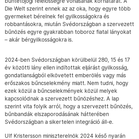
büntetőjogi felelősségre vonásának korhatárát. A
Die Welt szerint ennek az az oka, hogy egyre több
gyermeket bérelnek fel gyilkosságokra és
robbantásokra, miután Svédországban a szervezett
bűnözés egyre gyakrabban toboroz fiatal lányokat
– akár bérgyilkosságokra is.
2024-ben Svédországban körülbelül 280, 15 és 17
év közötti lány ellen indítottak eljárást gyilkosság,
gondatlanságból elkövetett emberölés vagy más
erőszakos bűncselekmény miatt. Nem tudni, hogy
ezek közül a bűncselekmények közül melyek
kapcsolódnak a szervezett bűnözéshez. A lap
szerint vita folyik arról, hogy a szervezett bűnözés,
bűnbandák elszaporodásának hátterében
Svédországban a sikertelen integráció áll-e.
Ulf Kristersson miniszterelnök 2024 késő nyarán