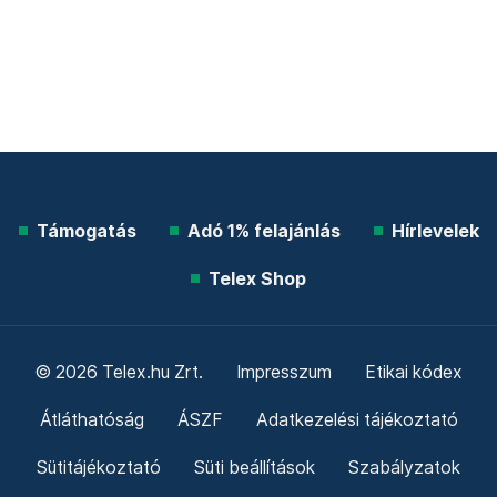
Támogatás
Adó 1% felajánlás
Hírlevelek
Telex Shop
© 2026 Telex.hu Zrt.
Impresszum
Etikai kódex
Átláthatóság
ÁSZF
Adatkezelési tájékoztató
Sütitájékoztató
Süti beállítások
Szabályzatok