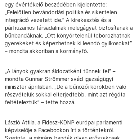
egy évértékelő beszédében kijelentette:
„Felelőtlen bevándorlási politika és sikertelen
integráció vezetett ide.” A kirekesztés és a
párhuzamos társadalmak melegágyat biztosítanak a
bűnbandáknak. „Ott könyörtelenül toborozhatnak
gyerekeket és képezhetnek ki leendő gyilkosokat”
– mondta akkoriban a kormányfő.
„A lányok gyakran áldozatként tűnnek fel” –
mondta Gunnar Strömmer svéd igazságügyi
miniszter áprilisban. „De a bűnözői körökben való
részvételük sokkal elterjedtebb, mint azt régóta
feltételeztük” – tette hozzá.
László Attila, a Fidesz-KDNP európai parlamenti
képviselője a Facebookon írt a történtekről.
Szerinte „a migráns bandák olyan erőszakosak