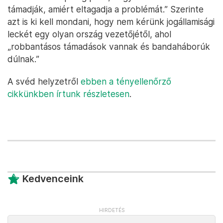
támadják, amiért eltagadja a problémát.” Szerinte
azt is ki kell mondani, hogy nem kérünk jogállamisági
leckét egy olyan ország vezetőjétől, ahol
„robbantásos támadások vannak és bandaháborúk
dúlnak.”
A svéd helyzetről
ebben a tényellenőrző
cikkünkben írtunk részletesen
.
Kedvenceink