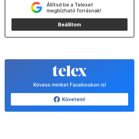
Állítsd be a Telexet
megbízható forrásnak!
Beállítom
Kövess minket Facebookon is!
Követem!