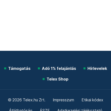
Támogatás
Adó 1% felajánlás
Hírlevelek
Telex Shop
© 2026 Telex.hu Zrt.
Impresszum
Etikai kódex
Átláthatóság
ÁSZF
Adatkezelési tájékoztató