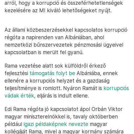
arról, hogy a korrupció és összeférhetetlenségek
kezelésére az MI kiváló lehetőségeket nyújt.
Az állami közbeszerzésekkel kapcsolatos korrupció
régóta a napirenden van Albániában, ahol
nemzetközi bűnszervezetek pénzmosási ügyeivel
kapcsolatban is merült fel gyanú.
Rama vezetése alatt sok külföldről érkező
fejlesztési
támogatás folyt be
Albániába, ennek
ellenére a korrupciós helyzet és a gazdaság
teljesítménye is romlott. Nyáron Ramát is
korrupciós
vádak érték
, eljárás is indult ellene.
Edi Rama régóta jó kapcsolatot ápol Orbán Viktor
magyar miniszterelnökkel is, tavaly októberben
például
igazi példaképnek nevezte
magyar
kollégáját Rama, mivel a magyar kormány számára