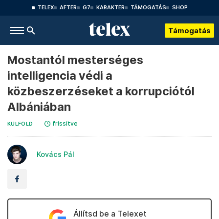
TELEX
AFTER
G7
KARAKTER
TÁMOGATÁS
SHOP
Támogatás
Mostantól mesterséges
intelligencia védi a
közbeszerzéseket a korrupciótól
Albániában
frissítve
KÜLFÖLD
Kovács Pál
Állítsd be a Telexet