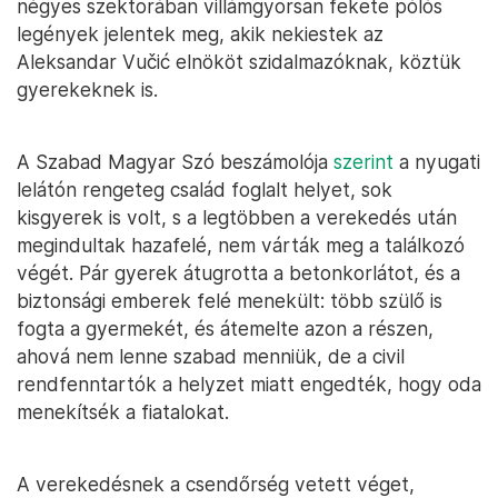
négyes szektorában villámgyorsan fekete pólós
legények jelentek meg, akik nekiestek az
Aleksandar Vučić elnököt szidalmazóknak, köztük
gyerekeknek is.
A Szabad Magyar Szó beszámolója
szerint
a nyugati
lelátón rengeteg család foglalt helyet, sok
kisgyerek is volt, s a legtöbben a verekedés után
megindultak hazafelé, nem várták meg a találkozó
végét. Pár gyerek átugrotta a betonkorlátot, és a
biztonsági emberek felé menekült: több szülő is
fogta a gyermekét, és átemelte azon a részen,
ahová nem lenne szabad menniük, de a civil
rendfenntartók a helyzet miatt engedték, hogy oda
menekítsék a fiatalokat.
A verekedésnek a csendőrség vetett véget,