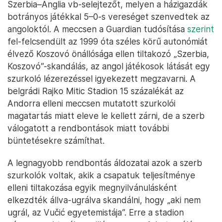
Szerbia–Anglia vb-selejtezőt, melyen a házigazdák
botrányos játékkal 5–0-s vereséget szenvedtek az
angoloktól. A meccsen a Guardian tudósítása
szerint
fel-felcsendült az 1999 óta széles körű autonómiát
élvező Koszovó önállósága ellen tiltakozó „Szerbia,
Koszovó”-skandálás, az angol játékosok látását egy
szurkoló lézerezéssel igyekezett megzavarni. A
belgrádi Rajko Mitic Stadion 15 százalékát az
Andorra elleni meccsen mutatott szurkolói
magatartás miatt eleve le kellett zárni, de a szerb
válogatott a rendbontások miatt további
büntetésekre számíthat.
A legnagyobb rendbontás áldozatai azok a szerb
szurkolók voltak, akik a csapatuk teljesítménye
elleni tiltakozása egyik megnyilvánulásként
elkezdték állva-ugrálva skandálni, hogy „aki nem
ugrál, az Vučić egyetemistája”. Erre a stadion