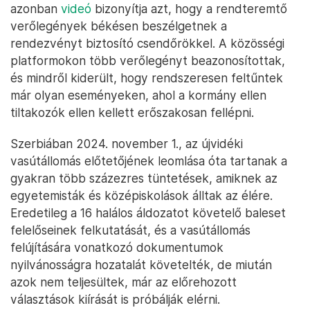
azonban
videó
bizonyítja azt, hogy a rendteremtő
verőlegények békésen beszélgetnek a
rendezvényt biztosító csendőrökkel. A közösségi
platformokon több verőlegényt beazonosítottak,
és mindről kiderült, hogy rendszeresen feltűntek
már olyan eseményeken, ahol a kormány ellen
tiltakozók ellen kellett erőszakosan fellépni.
Szerbiában 2024. november 1., az újvidéki
vasútállomás előtetőjének leomlása óta tartanak a
gyakran több százezres tüntetések, amiknek az
egyetemisták és középiskolások álltak az élére.
Eredetileg a 16 halálos áldozatot követelő baleset
felelőseinek felkutatását, és a vasútállomás
felújítására vonatkozó dokumentumok
nyilvánosságra hozatalát követelték, de miután
azok nem teljesültek, már az előrehozott
választások kiírását is próbálják elérni.