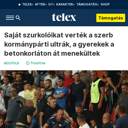
TELEX
AFTER
G7
KARAKTER
TÁMOGATÁS
SHOP
Támogatás
Saját szurkolóikat verték a szerb
kormánypárti ultrák, a gyerekek a
betonkorláton át menekültek
frissítve
KÜLFÖLD