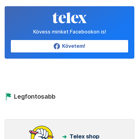
Kövess minket Facebookon is!
Követem!
Legfontosabb
Telex shop