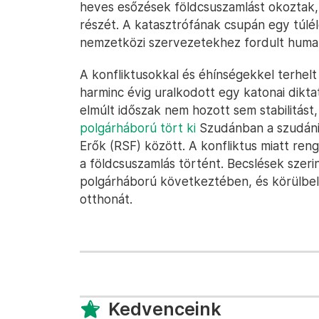
heves esőzések földcsuszamlást okoztak, 
részét. A katasztrófának csupán egy túlé
nemzetközi szervezetekhez fordult humani
A konfliktusokkal és éhínségekkel terhel
harminc évig uralkodott egy katonai dikta
elmúlt időszak nem hozott sem stabilitás
polgárháború tört ki
Szudánban a szudáni
Erők (RSF) között. A konfliktus miatt ren
a földcsuszamlás történt. Becslések szeri
polgárháború következtében, és körülbelül
otthonát.
Kedvenceink