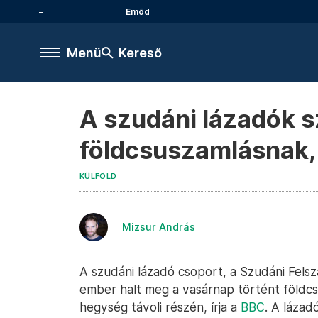
Emőd
Menü
Kereső
A szudáni lázadók sz
földcsuszamlásnak, 
KÜLFÖLD
Mizsur András
A szudáni lázadó csoport, a Szudáni Felsz
ember halt meg a vasárnap történt földc
hegység távoli részén, írja a
BBC
. A lázad