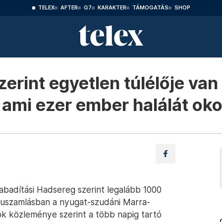
TELEX
AFTER
G7
KARAKTER
TÁMOGATÁS
SHOP
erint egyetlen túlélője van
ami ezer ember halálát ok
abadítási Hadsereg szerint legalább 1000
suszamlásban a nyugat-szudáni Marra-
ók közleménye szerint a több napig tartó