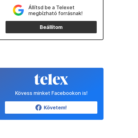
Állítsd be a Telexet
megbízható forrásnak!
Beállítom
Kövess minket Facebookon is!
Követem!