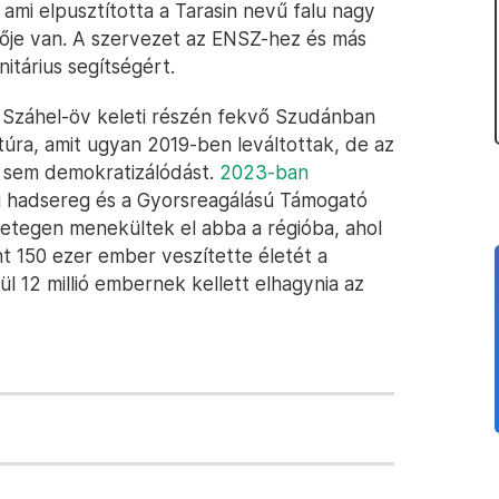
ami elpusztította a Tarasin nevű falu nagy
lője van. A szervezet az ENSZ-hez és más
tárius segítségért.
t Száhel-öv keleti részén fekvő Szudánban
túra, amit ugyan 2019-ben leváltottak, de az
t, sem demokratizálódást.
2023-ban
 hadsereg és a Gyorsreagálású Támogató
getegen menekültek el abba a régióba, ahol
nt 150 ezer ember veszítette életét a
 12 millió embernek kellett elhagynia az