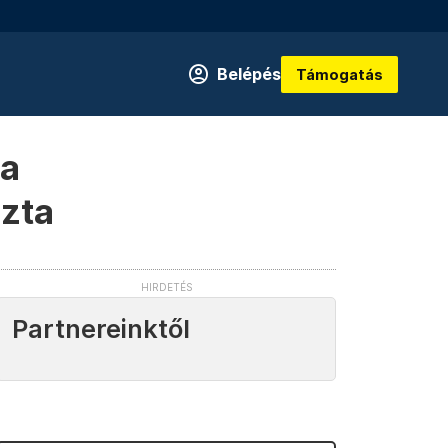
Belépés
Támogatás
 a
ozta
Partnereinktől