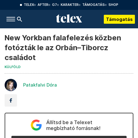
TELEX
AFTER
G7
KARAKTER
TÁMOGATÁS
SHOP
Támogatás
New Yorkban falafelezés közben
fotózták le az Orbán–Tiborcz
családot
KÜLFÖLD
Patakfalvi Dóra
Állítsd be a Telexet
megbízható forrásnak!