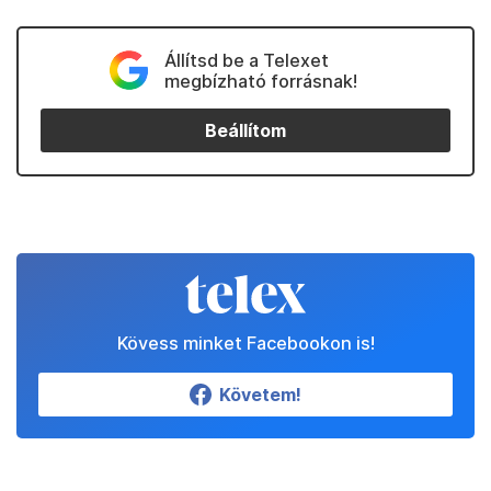
Állítsd be a Telexet
megbízható forrásnak!
Beállítom
Kövess minket Facebookon is!
Követem!