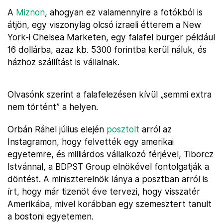
A
Miznon
, ahogyan ez valamennyire a fotókból is
átjön, egy viszonylag olcsó izraeli étterem a New
York-i Chelsea Marketen, egy falafel burger például
16 dollárba, azaz kb. 5300 forintba kerül náluk, és
házhoz szállítást is vállalnak.
Olvasónk szerint a falafelezésen kívül „semmi extra
nem történt” a helyen.
Orbán Ráhel július elején
posztolt
arról az
Instagramon, hogy felvették egy amerikai
egyetemre, és milliárdos vállalkozó férjével, Tiborcz
Istvánnal, a BDPST Group elnökével fontolgatják a
döntést. A miniszterelnök lánya a posztban arról is
írt, hogy már tizenöt éve tervezi, hogy visszatér
Amerikába, mivel korábban egy szemesztert tanult
a bostoni egyetemen.