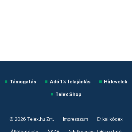
Támogatás
Adó 1% felajánlás
Hírlevelek
Telex Shop
© 2026 Telex.hu Zrt.
Impresszum
Etikai kódex
Átláthatóság
ÁSZF
Adatkezelési tájékoztató