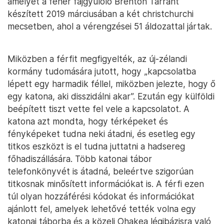
amelyet a fehér fajgyűlölő Brenton Tarrant
készített 2019 márciusában a két christchurchi
mecsetben, ahol a vérengzései 51 áldozattal jártak.
Miközben a férfit megfigyelték, az új-zélandi
kormány tudomására jutott, hogy „kapcsolatba
lépett egy harmadik féllel, miközben jelezte, hogy ő
egy katona, aki disszidálni akar”. Ezután egy külföldi
beépített tiszt vette fel vele a kapcsolatot. A
katona azt mondta, hogy térképeket és
fényképeket tudna neki átadni, és esetleg egy
titkos eszközt is el tudna juttatni a hadsereg
főhadiszállására. Több katonai tábor
telefonkönyvét is átadná, beleértve szigorúan
titkosnak minősített információkat is. A férfi ezen
túl olyan hozzáférési kódokat és információkat
ajánlott fel, amelyek lehetővé tették volna egy
katonai táborba és a közeli Ohakea légibázisra való