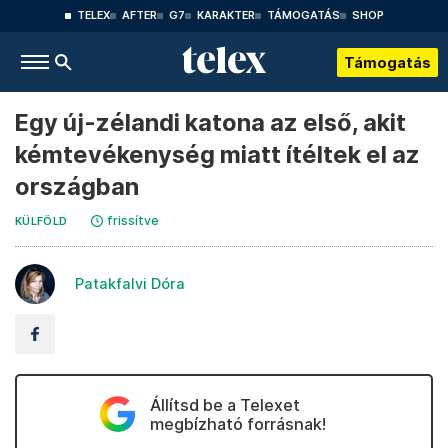
TELEX
AFTER
G7
KARAKTER
TÁMOGATÁS
SHOP
Támogatás
Egy új-zélandi katona az első, akit
kémtevékenység miatt ítéltek el az
országban
frissítve
KÜLFÖLD
Patakfalvi Dóra
Állítsd be a Telexet
megbízható forrásnak!