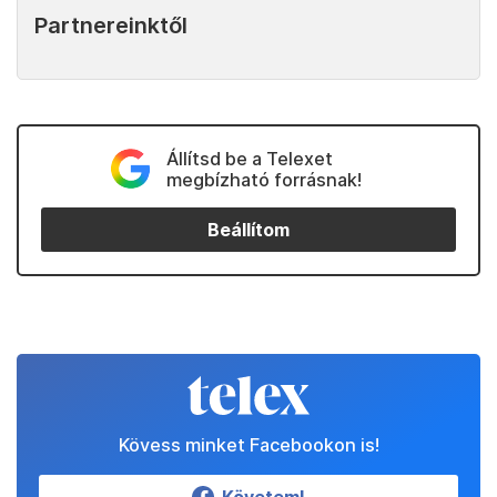
Partnereinktől
Állítsd be a Telexet
megbízható forrásnak!
Beállítom
Kövess minket Facebookon is!