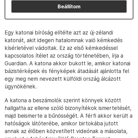
Beállítom
Egy katonai bíróság elítélte azt az új-zélandi
katonát, akit idegen hatalomnak való kémkedés
kísérletével vádoltak. Ez az első kémkedéssel
kapcsolatos ítélet az ország történetében, írja a
Guardian. A katona akkor bukott le, amikor katonai
bázistérképek és fényképek átadását ajánlotta fel
egy meg nem nevezett külföldi ország álcázott
ügynökének.
A katona a beszámolók szerint könnyek között
hallgatta az ellene szóló bizonyítékok ismertetését,
majd beismerte a bűnösségét. A férfi akkor került a
hatóságok látóterébe, amikor birtokába jutott
annak az élőben közvetített videónak a másolata,