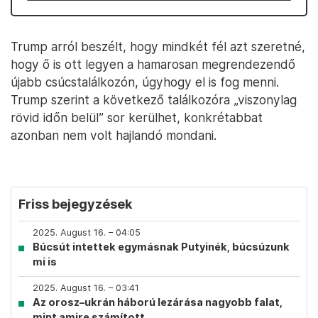
Trump arról beszélt, hogy mindkét fél azt szeretné,
hogy ő is ott legyen a hamarosan megrendezendő
újabb csúcstalálkozón, úgyhogy el is fog menni.
Trump szerint a következő találkozóra „viszonylag
rövid időn belül” sor kerülhet, konkrétabbat
azonban nem volt hajlandó mondani.
Friss bejegyzések
2025. August 16. – 04:05
Búcsút intettek egymásnak Putyinék, búcsúzunk
mi is
2025. August 16. – 03:41
Az orosz–ukrán háború lezárása nagyobb falat,
mint amire számított