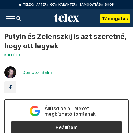
TELEX
AFTER
G7
KARAKTER
TÁMOGATÁS
SHOP
Támogatás
Putyin és Zelenszkij is azt szeretné,
hogy ott legyek
KÜLFÖLD
Dömötör Bálint
Állítsd be a Telexet
megbízható forrásnak!
Beállítom