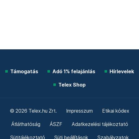
Támogatás
Adó 1% felajánlás
Hírlevelek
Telex Shop
© 2026 Telex.hu Zrt.
Impresszum
Etikai kódex
Átláthatóság
ÁSZF
Adatkezelési tájékoztató
Sütitájékoztató
Süti beállítások
Szabályzatok