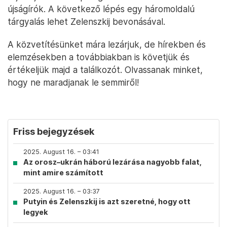
újságírók. A következő lépés egy háromoldalú
tárgyalás lehet Zelenszkij bevonásával.
A közvetítésünket mára lezárjuk, de hírekben és
elemzésekben a továbbiakban is követjük és
értékeljük majd a találkozót. Olvassanak minket,
hogy ne maradjanak le semmiről!
Friss bejegyzések
2025. August 16. – 03:41
Az orosz–ukrán háború lezárása nagyobb falat,
mint amire számított
2025. August 16. – 03:37
Putyin és Zelenszkij is azt szeretné, hogy ott
legyek