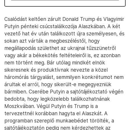
Csalódást keltően zárult Donald Trump és Vlagyimir
Putyin pénteki csúcstalálkozója Alaszkában. A két
vezető hat év után találkozott újra személyesen, és
sokan azt várták a megbeszéléstől, hogy
megállapodás születhet az ukrajnai tűzszünetről
vagy akár a békekötés feltételeiről is, ez azonban
nem történt meg. Bár utólag mindkét elnök
sikeresnek és produktívnak nevezte a közel
háromórás tárgyalást, semmilyen konkrétumot nem
árultak el arról, hogy sikerült-e megegyezniük
bármiben. Cserébe Putyin a sajtótájékoztató végén
bedobta, hogy legközelebb találkozhatnának
Moszkvában. Végül Putyin és Trump is a
tervezettnél korábban hagyta el Alaszkát. A
programban szereplő munkaebédet törölték, a
sajtótájékoztatón pedig nem kérdezhettek az