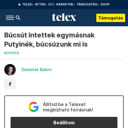
TELEX
AFTER
G7
KARAKTER
TÁMOGATÁS
SHOP
Támogatás
Búcsút intettek egymásnak
Putyinék, búcsúzunk mi is
KÜLFÖLD
Dömötör Bálint
Állítsd be a Telexet
megbízható forrásnak!
Beállítom