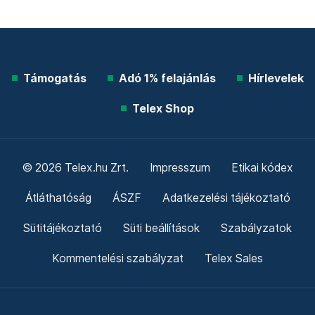
Támogatás
Adó 1% felajánlás
Hírlevelek
Telex Shop
© 2026 Telex.hu Zrt.
Impresszum
Etikai kódex
Átláthatóság
ÁSZF
Adatkezelési tájékoztató
Sütitájékoztató
Süti beállítások
Szabályzatok
Kommentelési szabályzat
Telex Sales