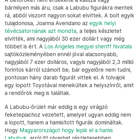
bármilyen más áru, csak a Labubu figurákra mentek
rá, abból viszont nagyon sokat elvittek. A bolt egyik
tulajdonosa, Joanna Avendano az
egyik helyi
tévécsatornának azt mondta
, a teljes készletet
elvitték, ami nagyjából 30 ezer dollárt vagy még
többet is ért. A
Los Angeles megyei sheriff hivatala
sajtóközleményében ennél jóval alacsonyabb,
nagyjából 7 ezer dolláros, vagyis nagyjából 2,3 millió
forintos kárról számolt be, bár egyelőre nem tudni,
pontosan hány darab figurát vittek el. A tolvajok
egy lopott Toyotával menekültek a helyszínről, amit
a rendőrök meg is találtak.
A Labubu-őrület már eddig is egy virágzó
feketepiachoz vezetett, amelyet ugyan eddig nem
a lopott, hanem a hamisított figurák domináltak.
Hogy
Magyarországot hogy lepik el a hamis
Labubuk
, arról itt olvashat részletesebben.