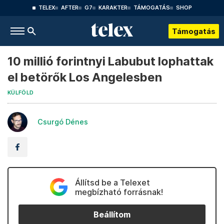
TELEX
AFTER
G7
KARAKTER
TÁMOGATÁS
SHOP
Támogatás
10 millió forintnyi Labubut lophattak
el betörők Los Angelesben
KÜLFÖLD
Csurgó Dénes
Állítsd be a Telexet
megbízható forrásnak!
Beállítom