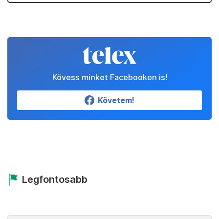
Kövess minket Facebookon is!
Követem!
Legfontosabb