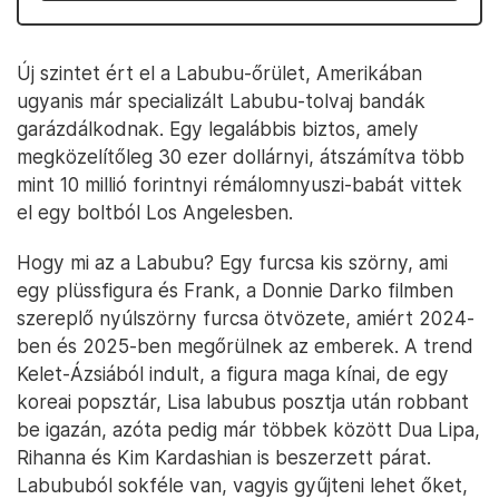
Új szintet ért el a Labubu-őrület, Amerikában
ugyanis már specializált Labubu-tolvaj bandák
garázdálkodnak. Egy legalábbis biztos, amely
megközelítőleg 30 ezer dollárnyi, átszámítva több
mint 10 millió forintnyi rémálomnyuszi-babát vittek
el egy boltból Los Angelesben.
Hogy mi az a Labubu? Egy furcsa kis szörny, ami
egy plüssfigura és Frank, a Donnie Darko filmben
szereplő nyúlszörny furcsa ötvözete, amiért 2024-
ben és 2025-ben megőrülnek az emberek. A trend
Kelet-Ázsiából indult, a figura maga kínai, de egy
koreai popsztár, Lisa labubus posztja után robbant
be igazán, azóta pedig már többek között Dua Lipa,
Rihanna és Kim Kardashian is beszerzett párat.
Labububól sokféle van, vagyis gyűjteni lehet őket,