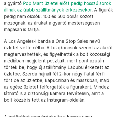
a gyártó
Pop Mart üzletei előtt pedig hosszú sorok
állnak az újabb szállítmányok érkezésekor
. A figurák
pedig nem olcsók, 100 és 500 dollár között
mozognak, az árukat a gyártó mesterségesen
magasan is tartja.
A Los Angeles-i banda a One Stop Sales nevű
üzletet vette célba. A tulajdonosok szerint az akciót
megtervezhették, és figyelhették a bolt közösségi
médiában megjelent posztjait, mert pont azután
törtek be, hogy új szállítmány Labubu érkezett az
üzletbe. Szerda hajnali fél 2-kor négy fiatal férfi
tört be az üzletbe, kapucniban és maszkban, majd
az egész üzletet felforgatták a figurákért. Mindez
látható is a biztonsági kamera felvételein, amit a
bolt közzé is tett az Instagram-oldalán.
A betörőket nem érdekelte a kassza vagy