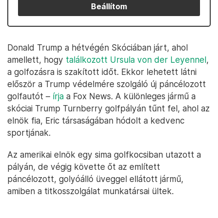
Beállítom
Donald Trump a hétvégén Skóciában járt, ahol
amellett, hogy
találkozott Ursula von der Leyennel
,
a golfozásra is szakított időt. Ekkor lehetett látni
először a Trump védelmére szolgáló új páncélozott
golfautót –
írja
a Fox News. A különleges jármű a
skóciai Trump Turnberry golfpályán tűnt fel, ahol az
elnök fia, Eric társaságában hódolt a kedvenc
sportjának.
Az amerikai elnök egy sima golfkocsiban utazott a
pályán, de végig követte őt az említett
páncélozott, golyóálló üveggel ellátott jármű,
amiben a titkosszolgálat munkatársai ültek.