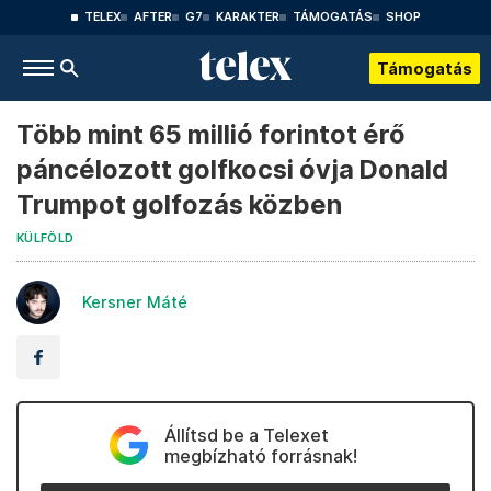
TELEX
AFTER
G7
KARAKTER
TÁMOGATÁS
SHOP
Támogatás
Több mint 65 millió forintot érő
páncélozott golfkocsi óvja Donald
Trumpot golfozás közben
KÜLFÖLD
Kersner Máté
Állítsd be a Telexet
megbízható forrásnak!