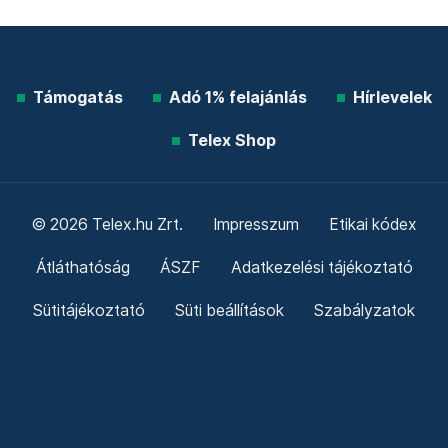
Támogatás
Adó 1% felajánlás
Hírlevelek
Telex Shop
© 2026 Telex.hu Zrt.
Impresszum
Etikai kódex
Átláthatóság
ÁSZF
Adatkezelési tájékoztató
Sütitájékoztató
Süti beállítások
Szabályzatok
Kommentelési szabályzat
Telex Sales