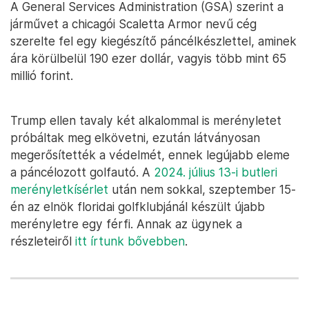
A General Services Administration (GSA) szerint a
járművet a chicagói Scaletta Armor nevű cég
szerelte fel egy kiegészítő páncélkészlettel, aminek
ára körülbelül 190 ezer dollár, vagyis több mint 65
millió forint.
Trump ellen tavaly két alkalommal is merényletet
próbáltak meg elkövetni, ezután látványosan
megerősítették a védelmét, ennek legújabb eleme
a páncélozott golfautó. A
2024. július 13-i butleri
merényletkísérlet
után nem sokkal, szeptember 15-
én az elnök floridai golfklubjánál készült újabb
merényletre egy férfi. Annak az ügynek a
részleteiről
itt írtunk bővebben
.