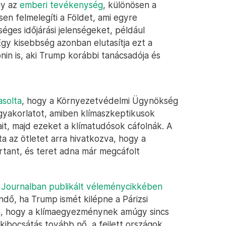
gy az
emberi tevékenység
, különösen a
en felmelegíti a Földet, ami egyre
éges időjárási jelenségeket, például
gy kisebbség azonban elutasítja ezt a
in is, aki Trump korábbi tanácsadója és
asolta
, hogy a Környezetvédelmi Ügynökség
 gyakorlatot, amiben klímaszkeptikusok
ait, majd ezeket a klímatudósok cáfolnák. A
 az ötletet arra hivatkozva, hogy a
tant, és teret adna már megcáfolt
t Journalban publikált véleménycikkében
ndő, ha Trump ismét kilépne a Párizsi
a, hogy a klímaegyezménynek amúgy sincs
s kibocsátás tovább nő, a fejlett országok