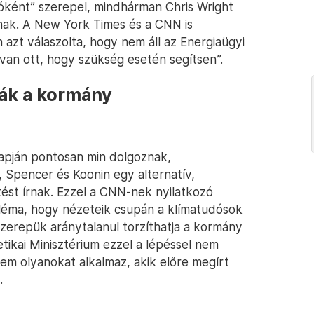
óként” szerepel, mindhárman Chris Wright
znak. A New York Times és a CNN is
azt válaszolta, hogy nem áll az Energiaügyi
van ott, hogy szükség esetén segítsen”.
ják a kormány
lapján pontosan min dolgoznak,
, Spencer és Koonin egy alternatív,
ést írnak. Ezzel a CNN-nek nyilatkozó
léma, hogy nézeteik csupán a klímatudósok
szerepük aránytalanul torzíthatja a kormány
getikai Minisztérium ezzel a lépéssel nem
em olyanokat alkalmaz, akik előre megírt
.