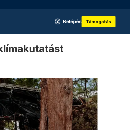
Belépés
Támogatás
 klímakutatást