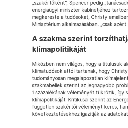
„szakértőként”, Spencer pedig „tanácsad
energiaügyi miniszter kabinetjéhez tarto
megkereste a tudósokat, Christy emailben 
Minisztérium alkalmazásában, „csak azért 
A szakma szerint torzíthat
klímapolitikáját
Miközben nem világos, hogy a titulusuk a
klímatudósok attól tartanak, hogy Christy
tudományosan megalapozatlan klímajelent
szakmabeliek szerint az legnagyobb prob
1 százalékának véleményét tükrözik, így 
klímapolitikáját. Kritikusai szerint az Ener
független szakértői véleményt keres, han
következtetésekhez igazítják az adatokat