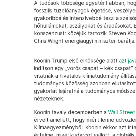
A tudósok többsége egyetért abban, ho
fosszilis tüzelőanyagok égetése, veszélyes
gyakoribbá és intenzívebbé teszi a szélsős
hőhullámokat, aszályokat és áradásokat. E
konszenzust: közéjük tartozik Steven Koon
Chris Wright energiaügyi miniszter barátja.
Koonin Trump első elnöksége alatt
azt jav
indítson egy „vörös csapat – kék csapat”
vitatnák a hivatalos klímatudomány állítás
tudományos közösség azonban elutasította
gyakorlat lejáratná a tudományos módszer
nézeteknek.
Koonin tavaly decemberben a
Wall Stree
érvelt amellett, hogy miért lenne üdvözle
Klímaegyezményből. Koonin ekkor azt írt
értelme, mivel kudarcot vallott, a globáli