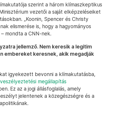
makutatója szerint a három klímaszkeptikus
 Minisztérium vezetői a saját elképzeléseiket
tásokban. „Koonin, Spencer és Christy
nak elismerése is, hogy a hagyományos
” – mondta a CNN-nek.
zatra jellemző. Nem keresik a legitim
an embereket keresnek, akik megadják
at igyekezett bevonni a klímakutatásba,
veszélyeztetési megállapítás
. Ez az a jogi állásfoglalás, amely
eszélyt jelentenek a közegészségre és a
apolitikának.