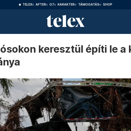
TELEX
AFTER
G7
KARAKTER
TÁMOGATÁS
SHOP
sokon keresztül építi le a
ánya