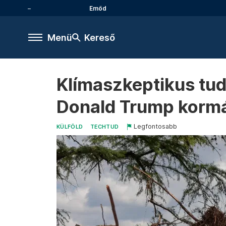
Emőd
Menü
Kereső
Klímaszkeptikus tudó
Donald Trump korm
Legfontosabb
KÜLFÖLD
TECHTUD