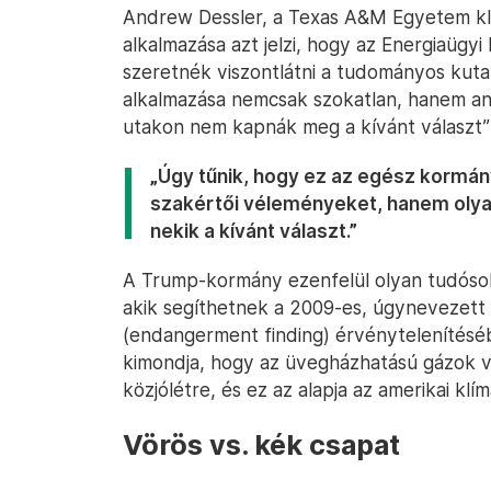
Andrew Dessler, a Texas A&M Egyetem klí
alkalmazása azt jelzi, hogy az Energiaügyi
szeretnék viszontlátni a tudományos kuta
alkalmazása nemcsak szokatlan, hanem an
utakon nem kapnák meg a kívánt választ
„Úgy tűnik, hogy ez az egész kormány
szakértői véleményeket, hanem oly
nekik a kívánt választ.”
A Trump-kormány ezenfelül olyan tudósok
akik segíthetnek a 2009-es, úgynevezett
(endangerment finding) érvénytelenítésében
kimondja, hogy az üvegházhatású gázok v
közjólétre, és ez az alapja az amerikai klím
Vörös vs. kék csapat