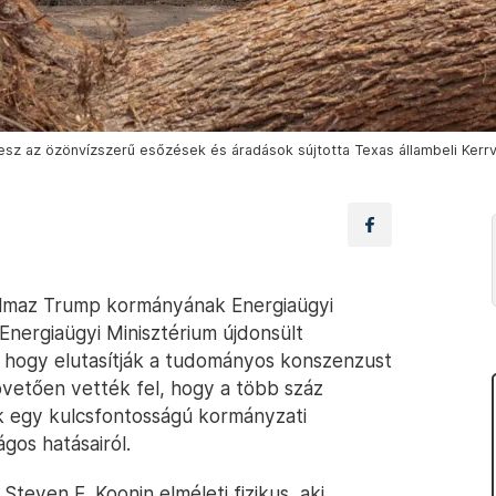
z az özönvízszerű esőzések és áradások sújtotta Texas állambeli Kerrvill
almaz Trump kormányának Energiaügyi
Energiaügyi Minisztérium újdonsült
, hogy elutasítják a tudományos konszenzust
övetően vették fel, hogy a több száz
ik egy kulcsfontosságú kormányzati
gos hatásairól.
teven E. Koonin elméleti fizikus, aki