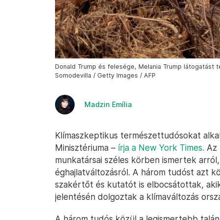
Donald Trump és felesége, Melania Trump látogatást tes
Somodevilla / Getty Images / AFP
Madzin Emília
Klímaszkeptikus természettudósokat alk
Minisztériuma –
írja a New York Times.
Az 
munkatársai széles körben ismertek arról
éghajlatváltozásról. A három tudóst azt k
szakértőt és kutatót is elbocsátottak, ak
jelentésén dolgoztak a klímaváltozás orszá
A három tudós közül a legismertebb talán S