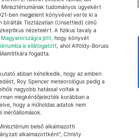
 Minisztériumának tudományos ügyekért
2021-ben megjelent könyvével verte ki a
 bírálták Tisztázatlan (Unsettled) című
zkeptikus nézeteiért. A fizikus tavaly a
a
Magyarországra jött,
hogy könyvét
tériumba is ellátogatott
, ahol Alföldy-Boruss
államtitkára fogadta.
kutató abban kételkedik, hogy az emberi
gedést, Roy Spencer meteorológus pedig a
elhők nagyobb hatással voltak a
árman megkérdőjelezték korábban a
velve, hogy a műholdas adatok nem
di mérőállomások.
inisztérium belső alkalmazotti
nyzati alkalmazottként”, Christy