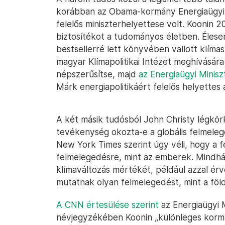
korábban az Obama-kormány Energiaügyi
felelős miniszterhelyettese volt. Koonin 
biztosítékot a tudományos életben. Élesen
bestsellerré lett könyvében vallott klímas
magyar Klímapolitikai Intézet meghívásár
népszerűsítse, majd
az Energiaügyi Minisz
Márk energiapolitikáért felelős helyettes 
A két másik tudósból John Christy légkör
tevékenység okozta-e a globális felmele
New York Times szerint úgy véli, hogy a f
felmelegedésre, mint az emberek. Mindh
klímaváltozás mértékét, például azzal ér
mutatnak olyan felmelegedést, mint a föl
A CNN értesülése szerint
az Energiaügyi M
névjegyzékében Koonin „különleges kormá