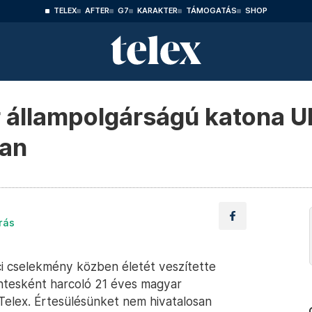
TELEX
AFTER
G7
KARAKTER
TÁMOGATÁS
SHOP
 állampolgárságú katona U
ban
rás
ci cselekmény közben életét veszítette
ntesként harcoló 21 éves magyar
 Telex. Értesülésünket nem hivatalosan