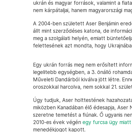
ukrán és magyar források, valamint a fiat
nem kárpátaljai, hanem magyarországi mag
A 2004-ben született Aser Benjámin ere
állt mint szerződéses katona, de informá
meg a szolgálati helyén, emiatt büntetőeljá
felettesének azt mondta, hogy Ukrajnába
Egy ukrán forrás meg nem erősített inform
legelitebb egységben, a 3. önálló rohamd
Műveleti Dandárból kiválva jött létre. En
oroszokkal harcolva, nem sokkal 21. szüle
Úgy tudjuk, Aser holttestének hazahozatal
miközben Kanadában élő édesapja, Aser 
szeretne temetést a fiúnak. Ő ugyanis ne
2010-es évek végén
egy furcsa ügy miatt
menedékjogot kapott.