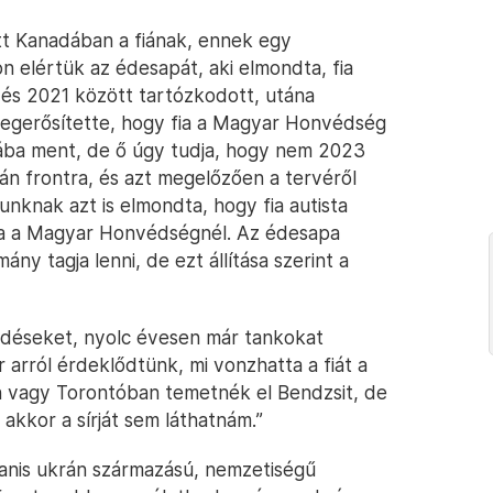
tt Kanadában a fiának, ennek egy
on elértük az édesapát, aki elmondta, fia
 és 2021 között tartózkodott, utána
egerősítette, hogy fia a Magyar Honvédség
nába ment, de ő úgy tudja, hogy nem 2023
n frontra, és azt megelőzően a tervéről
unknak azt is elmondta, hogy fia autista
lna a Magyar Honvédségnél. Az édesapa
mány tagja lenni, de ezt állítása szerint a
érdéseket, nyolc évesen már tankokat
 arról érdeklődtünk, mi vonzhatta a fiát a
en vagy Torontóban temetnék el Bendzsit, de
kor a sírját sem láthatnám.”
anis ukrán származású, nemzetiségű