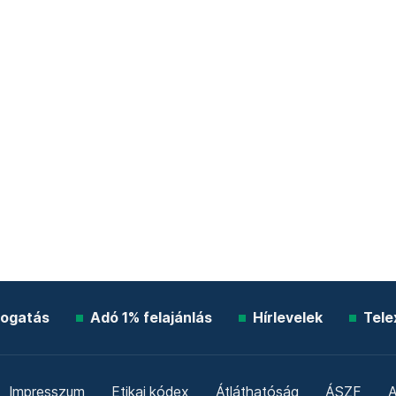
ogatás
Adó 1% felajánlás
Hírlevelek
Tele
Impresszum
Etikai kódex
Átláthatóság
ÁSZF
A