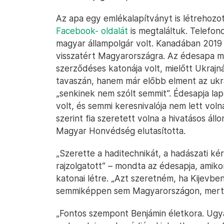
Az apa egy emlékalapítványt is létrehozo
Facebook- oldalát
is megtaláltuk. Telefon
magyar állampolgár volt. Kanadában 2019
visszatért Magyarországra. Az édesapa m
szerződéses katonája volt, mielőtt Ukraj
tavaszán, hanem már előbb elment az ukrá
„senkinek nem szólt semmit”. Édesapja lap
volt, és semmi keresnivalója nem lett vo
szerint fia szeretett volna a hivatásos állo
Magyar Honvédség elutasította.
„Szerette a haditechnikát, a hadászati k
rajzolgatott” – mondta az édesapja, amikor
katonai létre. „Azt szeretném, ha Kijevb
semmiképpen sem Magyarországon, mert ak
„Fontos szempont Benjámin életkora. Ugy