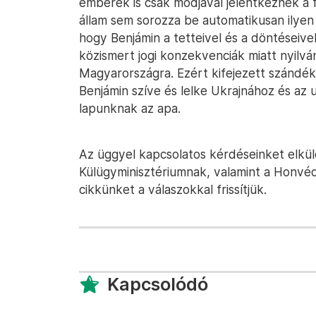
emberek is csak módjával jelentkeznek a 
állam sem sorozza be automatikusan ilyen f
hogy Benjámin a tetteivel és a döntéseive
közismert jogi konzekvenciák miatt nyilvá
Magyarországra. Ezért kifejezett szándék
Benjámin szíve és lelke Ukrajnához és az
lapunknak az apa.
Az üggyel kapcsolatos kérdéseinket elkül
Külügyminisztériumnak, valamint a Honvéde
cikkünket a válaszokkal frissítjük.
Kapcsolódó