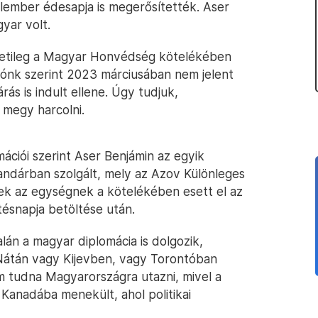
alember édesapja is megerősítették. Aser
yar volt.
detileg a Magyar Honvédség kötelékében
ciónk szerint 2023 márciusában nem jelent
rás is indult ellene. Úgy tudjuk,
 megy harcolni.
ációi szerint Aser Benjámin az egyik
andárban szolgált, mely az Azov Különleges
nek az egységnek a kötelékében esett el az
tésnapja betöltése után.
án a magyar diplomácia is dolgozik,
Nátán vagy Kijevben, vagy Torontóban
m tudna Magyarországra utazni, mivel a
Kanadába menekült, ahol politikai