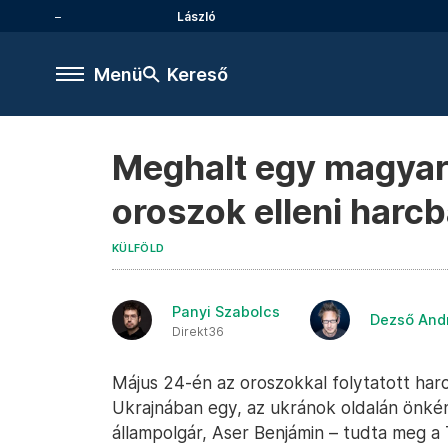
László
Menü
Kereső
Meghalt egy magyar
oroszok elleni harc
KÜLFÖLD
Panyi Szabolcs
Dezső And
Direkt36
Május 24-én az oroszokkal folytatott har
Ukrajnában egy, az ukránok oldalán önké
állampolgár, Aser Benjámin – tudta meg a