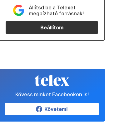
Állítsd be a Telexet
megbízható forrásnak!
Beállítom
Kövess minket Facebookon is!
Követem!