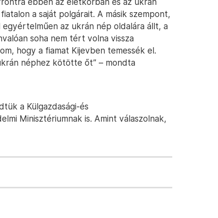
frontra ebben az életkorban és az ukrán
iatalon a saját polgárait. A másik szempont,
l egyértelműen az ukrán nép oldalára állt, a
nvalóan soha nem tért volna vissza
om, hogy a fiamat Kijevben temessék el.
 ukrán néphez kötötte őt” – mondta
dtük a Külgazdasági-és
lmi Minisztériumnak is. Amint válaszolnak,