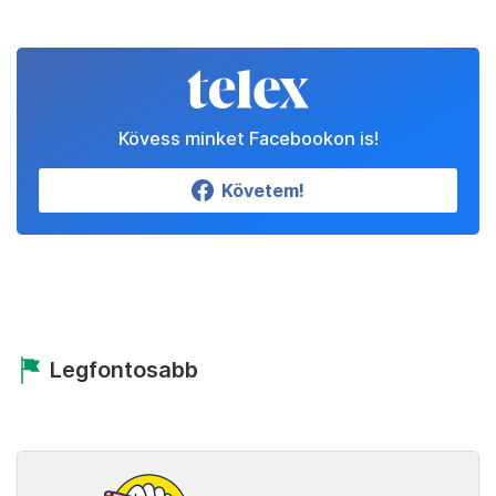
Kövess minket Facebookon is!
Követem!
Legfontosabb