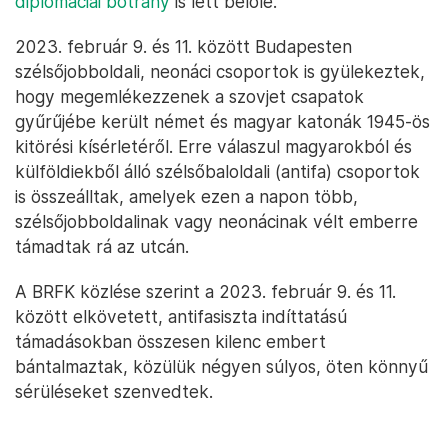
diplomáciai botrány
is lett belőle.
2023. február 9. és 11. között Budapesten
szélsőjobboldali, neonáci csoportok is gyülekeztek,
hogy megemlékezzenek a szovjet csapatok
gyűrűjébe került német és magyar katonák 1945-ös
kitörési kísérletéről. Erre válaszul magyarokból és
külföldiekből álló szélsőbaloldali (antifa) csoportok
is összeálltak, amelyek ezen a napon több,
szélsőjobboldalinak vagy neonácinak vélt emberre
támadtak rá az utcán.
A BRFK közlése szerint a 2023. február 9. és 11.
között elkövetett, antifasiszta indíttatású
támadásokban összesen kilenc embert
bántalmaztak, közülük négyen súlyos, öten könnyű
sérüléseket szenvedtek.