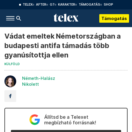
TELEX
AFTER
G7
KARAKTER
TÁMOGATÁS
SHOP
Támogatás
Vádat emeltek Németországban a
budapesti antifa támadás több
gyanúsítottja ellen
KÜLFÖLD
Németh-Halász
Nikolett
Állítsd be a Telexet
megbízható forrásnak!