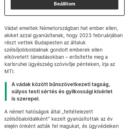
Beállítom
Vádat emeltek Németországban hat ember ellen,
akiket azzal gyanúsítanak, hogy 2023 februárjában
részt vettek Budapesten az általuk
szélsőjobboldalinak gondolt emberek ellen
elkövetett támadásokban – erősítette meg a
karlsruhei ügyészség szóvivője pénteken, írja az
MTI.
A vádak között bűnszövetkezeti tagság,
súlyos testi sértés és gyilkossági kísérlet
is szerepel.
A német hatóságok által „feltételezett
szélsőbaloldaliként” kezelt gyanúsítottak az év
elején önként adták fel magukat, és ügyvédeiken