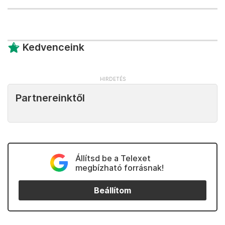
Kedvenceink
Partnereinktől
Állítsd be a Telexet
megbízható forrásnak!
Beállítom