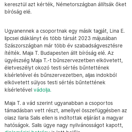
keresztül azt kérték, Németországban állítsák őket
bíróság elé.
Ugyanennek a csoportnak egy másik tagját, Lina E.
lipcsei diáklányt és több társát 2023 májusában
Szászországban már több év szabadságvesztésre
ítélték. Maja T. Budapesten állt bíróság elé. Az
ügyészség Maja T.-t bűnszervezetben elkövetett,
életveszélyt okozó testi sértés bűntettének
kísérletével és bűnszervezetben, aljas indokból
elkövetett súlyos testi sértés bűntettének
kísérletével
vádolja.
Maja T. a vád szerint ugyanabban a csoportos
támadásban vett részt, amellyel összefüggésben az
olasz Ilaria Salis ellen is indítottak eljárást a magyar
hatóságok. Salis ügye nagy nyilvánosságot kapott,