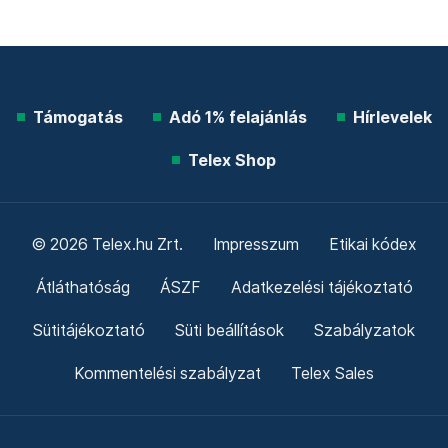
Támogatás
Adó 1% felajánlás
Hírlevelek
Telex Shop
© 2026 Telex.hu Zrt.
Impresszum
Etikai kódex
Átláthatóság
ÁSZF
Adatkezelési tájékoztató
Sütitájékoztató
Süti beállítások
Szabályzatok
Kommentelési szabályzat
Telex Sales