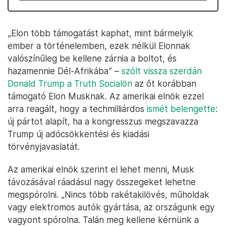
„Elon több támogatást kaphat, mint bármelyik
ember a történelemben, ezek nélkül Elonnak
valószínűleg be kellene zárnia a boltot, és
hazamennie Dél-Afrikába” –
szólt vissza szerdán
Donald Trump a Truth Socialön
az őt korábban
támogató Elon Musknak. Az amerikai elnök ezzel
arra reagált, hogy a techmilliárdos
ismét belengette
:
új pártot alapít, ha a kongresszus megszavazza
Trump új adócsökkentési és kiadási
törvényjavaslatát.
Az amerikai elnök szerint el lehet menni, Musk
távozásával ráadásul nagy összegeket lehetne
megspórolni. „Nincs több rakétakilövés, műholdak
vagy elektromos autók gyártása, az országunk egy
vagyont spórolna. Talán meg kellene kérnünk a