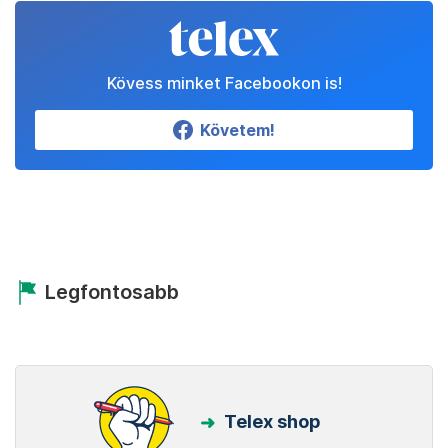
Kövess minket Facebookon is!
Követem!
Legfontosabb
Telex shop