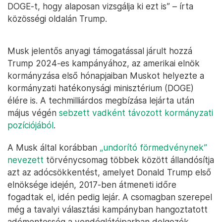
DOGE-t, hogy alaposan vizsgálja ki ezt is” – írta
közösségi oldalán Trump.
Musk jelentős anyagi támogatással járult hozzá
Trump 2024-es kampányához, az amerikai elnök
kormányzása első hónapjaiban Muskot helyezte a
kormányzati hatékonysági minisztérium (DOGE)
élére is. A techmilliárdos megbízása lejárta után
május végén
sebzett vadként távozott kormányzati
pozíciójából
.
A Musk által korábban
„undorító förmedvénynek”
nevezett
törvénycsomag többek között állandósítja
azt az adócsökkentést, amelyet Donald Trump első
elnöksége idején, 2017-ben átmeneti időre
fogadtak el, idén pedig lejár. A csomagban szerepel
még a tavalyi választási kampányban hangoztatott
adómentesség a vendéglátóiparban dolgozók