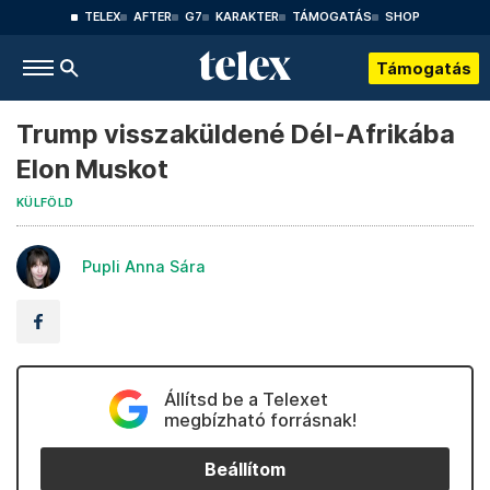
TELEX
AFTER
G7
KARAKTER
TÁMOGATÁS
SHOP
Támogatás
Trump visszaküldené Dél-Afrikába
Elon Muskot
KÜLFÖLD
Pupli Anna Sára
Állítsd be a Telexet
megbízható forrásnak!
Beállítom