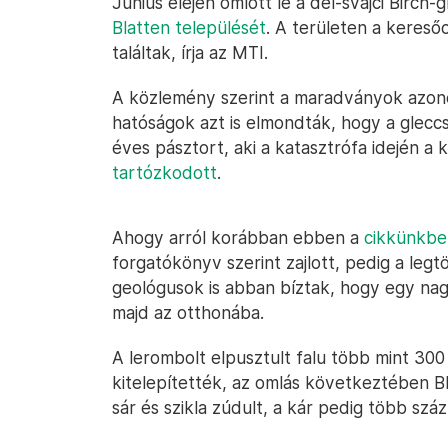
Június elején omlott le a dél-svájci Birch-
Blatten települését
. A területen a keres
találtak, írja az MTI.
A közlemény szerint a maradványok azonos
hatóságok azt is elmondták, hogy a glecc
éves pásztort, aki a katasztrófa idején a
tartózkodott
.
Ahogy arról korábban ebben a
cikkünkbe
forgatókönyv szerint zajlott, pedig a le
geológusok is abban bíztak, hogy egy nag
majd az otthonába.
A lerombolt elpusztult falu több mint 30
kitelepítették, az omlás következtében Bl
sár és szikla zúdult, a kár pedig több százm