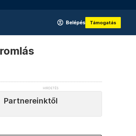
Belépés
Támogatás
eromlás
Partnereinktől