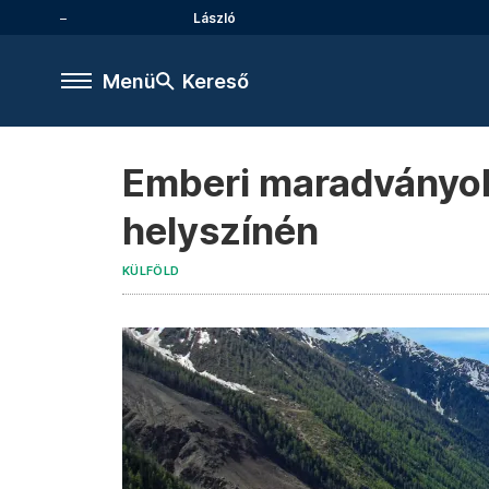
László
Menü
Kereső
Emberi maradványoka
helyszínén
KÜLFÖLD