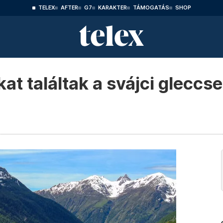
TELEX
AFTER
G7
KARAKTER
TÁMOGATÁS
SHOP
t találtak a svájci gleccs