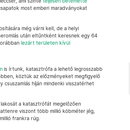
gleccser, ami szinte
teljesen betemette
őcsapatok most emberi maradványokat
ítására még várni kell, de a helyi
seromlás után eltűntként keresnek egy 64
 korábban
lezárt területen kívül
n
is írtunk, katasztrófa a lehető legrosszabb
gtöbben, köztük az előzményeket megfigyelő
y csuszamlás híján mindenki visszatérhet
0 lakosát a katasztrófát megelőzően
attenre viszont több millió köbméter jég,
illió frankra rúg.