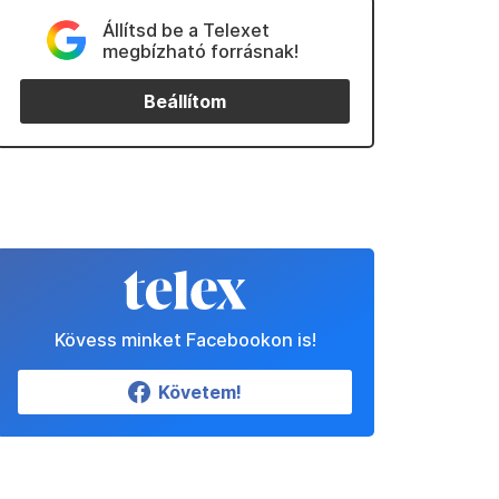
Állítsd be a Telexet
megbízható forrásnak!
Beállítom
Kövess minket Facebookon is!
Követem!