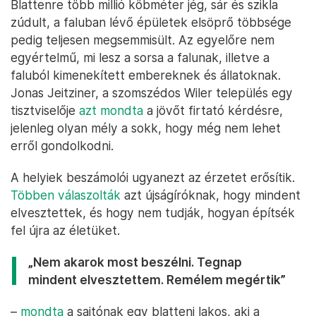
Blattenre több millió köbméter jég, sár és szikla
zúdult, a faluban lévő épületek elsöprő többsége
pedig teljesen megsemmisült. Az egyelőre nem
egyértelmű, mi lesz a sorsa a falunak, illetve a
faluból kimenekített embereknek és állatoknak.
Jonas Jeitziner, a szomszédos Wiler település egy
tisztviselője
azt mondta
a jövőt firtató kérdésre,
jelenleg olyan mély a sokk, hogy még nem lehet
erről gondolkodni.
A helyiek beszámolói ugyanezt az érzetet erősítik.
Többen válaszolták
azt újságíróknak, hogy mindent
elvesztettek, és hogy nem tudják, hogyan építsék
fel újra az életüket.
„Nem akarok most beszélni. Tegnap
mindent elvesztettem. Remélem megértik”
–
mondta
a sajtónak egy blatteni lakos, aki a