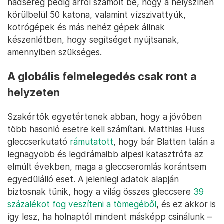
hadsereg pedig arról számolt be, hogy a helyszínen
körülbelül 50 katona, valamint vízszivattyúk,
kotrógépek és más nehéz gépek állnak
készenlétben, hogy segítséget nyújtsanak,
amennyiben szükséges.
A globális felmelegedés csak ront a
helyzeten
Szakértők egyetértenek abban, hogy a jövőben
több hasonló esetre kell számítani. Matthias Huss
gleccserkutató
rámutatott
, hogy bár Blatten talán a
legnagyobb és legdrámaibb alpesi katasztrófa az
elmúlt években, maga a gleccseromlás korántsem
egyedülálló eset. A jelenlegi adatok alapján
biztosnak tűnik, hogy a világ összes gleccsere
39
százalékot fog veszíteni a tömegéből
, és ez akkor is
így lesz, ha holnaptól mindent másképp csinálunk –