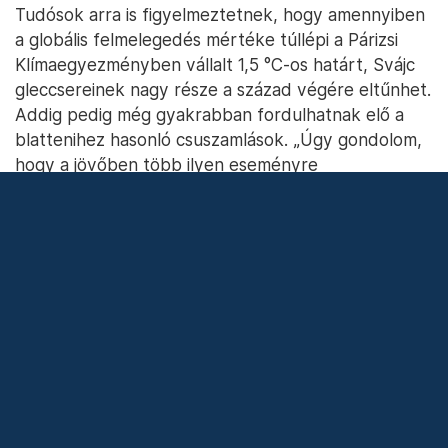
Tudósok arra is figyelmeztetnek, hogy amennyiben
a globális felmelegedés mértéke túllépi a Párizsi
Klímaegyezményben vállalt 1,5 °C-os határt, Svájc
gleccsereinek nagy része a század végére eltűnhet.
Addig pedig még gyakrabban fordulhatnak elő a
blattenihez hasonló csuszamlások. „Úgy gondolom,
hogy a jövőben több ilyen eseményre
számíthatunk” –
mondta
Morlighem gleccserkutató,
összefoglalva kollégáinak egyöntetű véleményét.
Kedvenceink