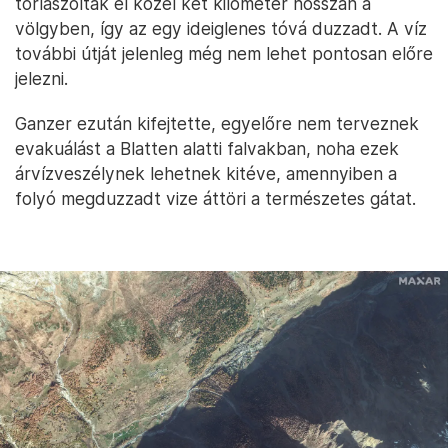
torlaszolták el közel két kilométer hosszan a
völgyben, így az egy ideiglenes tóvá duzzadt. A víz
további útját jelenleg még nem lehet pontosan előre
jelezni.
Ganzer ezután kifejtette, egyelőre nem terveznek
evakuálást a Blatten alatti falvakban, noha ezek
árvízveszélynek lehetnek kitéve, amennyiben a
folyó megduzzadt vize áttöri a természetes gátat.