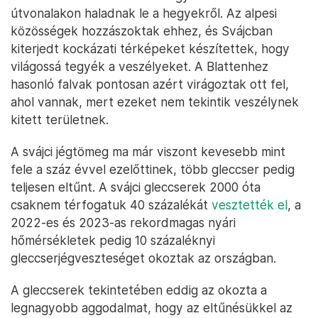
útvonalakon haladnak le a hegyekről. Az alpesi
közösségek hozzászoktak ehhez, és Svájcban
kiterjedt kockázati térképeket készítettek, hogy
világossá tegyék a veszélyeket. A Blattenhez
hasonló falvak pontosan azért virágoztak ott fel,
ahol vannak, mert ezeket nem tekintik veszélynek
kitett területnek.
A svájci jégtömeg ma már viszont kevesebb mint
fele a száz évvel ezelőttinek, több gleccser pedig
teljesen eltűnt. A svájci gleccserek 2000 óta
csaknem térfogatuk 40 százalékát
vesztették el
, a
2022-es és 2023-as rekordmagas nyári
hőmérsékletek pedig 10 százaléknyi
gleccserjégveszteséget okoztak az országban.
A gleccserek tekintetében eddig az okozta a
legnagyobb aggodalmat, hogy az eltűnésükkel az