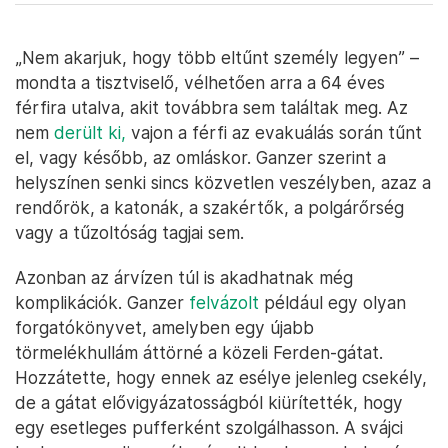
„Nem akarjuk, hogy több eltűnt személy legyen” –
mondta a tisztviselő, vélhetően arra a 64 éves
férfira utalva, akit továbbra sem találtak meg. Az
nem
derült ki,
vajon a férfi az evakuálás során tűnt
el, vagy később, az omláskor. Ganzer szerint a
helyszínen senki sincs közvetlen veszélyben, azaz a
rendőrök, a katonák, a szakértők, a polgárőrség
vagy a tűzoltóság tagjai sem.
Azonban az árvízen túl is akadhatnak még
komplikációk. Ganzer
felvázolt
például egy olyan
forgatókönyvet, amelyben egy újabb
törmelékhullám áttörné a közeli Ferden-gátat.
Hozzátette, hogy ennek az esélye jelenleg csekély,
de a gátat elővigyázatosságból kiürítették, hogy
egy esetleges pufferként szolgálhasson. A svájci