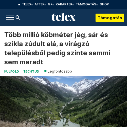
TELEX
AFTER
G7
KARAKTER
TÁMOGATÁS
SHOP
Támogatás
Több millió köbméter jég, sár és
szikla zúdult alá, a virágzó
településből pedig szinte semmi
sem maradt
Legfontosabb
KÜLFÖLD
TECHTUD