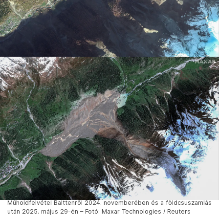
Műholdfelvétel Balttenről 2024. novemberében és a földcsuszamlás
után 2025. május 29-én – Fotó: Maxar Technologies / Reuters