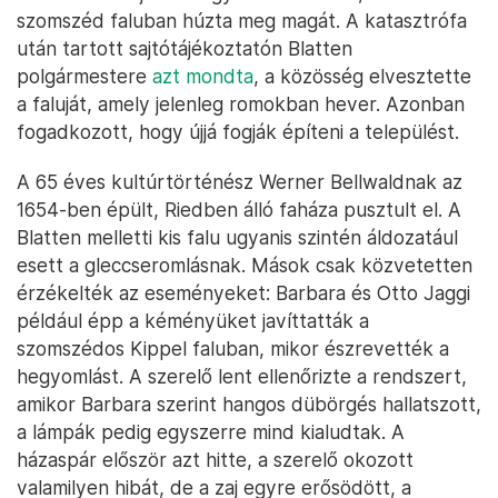
szomszéd faluban húzta meg magát. A katasztrófa
után tartott sajtótájékoztatón Blatten
polgármestere
azt mondta
, a közösség elvesztette
a faluját, amely jelenleg romokban hever. Azonban
fogadkozott, hogy újjá fogják építeni a települést.
A 65 éves kultúrtörténész Werner Bellwaldnak az
1654-ben épült, Riedben álló faháza pusztult el. A
Blatten melletti kis falu ugyanis szintén áldozatául
esett a gleccseromlásnak. Mások csak közvetetten
érzékelték az eseményeket: Barbara és Otto Jaggi
például épp a kéményüket javíttatták a
szomszédos Kippel faluban, mikor észrevették a
hegyomlást. A szerelő lent ellenőrizte a rendszert,
amikor Barbara szerint hangos dübörgés hallatszott,
a lámpák pedig egyszerre mind kialudtak. A
házaspár először azt hitte, a szerelő okozott
valamilyen hibát, de a zaj egyre erősödött, a