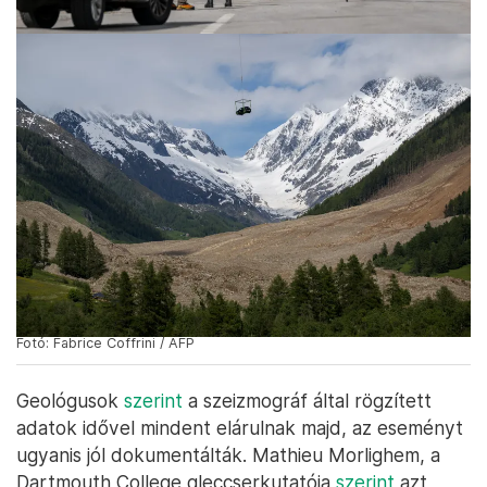
Fotó: Fabrice Coffrini / AFP
Geológusok
szerint
a szeizmográf által rögzített
adatok idővel mindent elárulnak majd, az eseményt
ugyanis jól dokumentálták. Mathieu Morlighem, a
Dartmouth College gleccserkutatója
szerint
azt