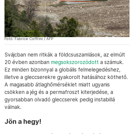
Fotó: Fabrice Coffrini / AFP
Svájcban nem ritkák a földcsuszamlások, az elmúlt
20 évben azonban
megsokszorozódott
a számuk.
Ez minden bizonnyal a globális felmelegedéshez,
illetve a gleccserekre gyakorolt hatásához köthető.
A magasabb átlaghőmérséklet miatt ugyanis
csökken a jég és a permafroszt kiterjedése, a
gyorsabban olvadó gleccserek pedig instabillá
válnak.
Jön a hegy!