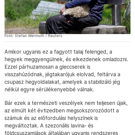
Fotó: Stefan Wermuth / Reuters
Amikor ugyanis ez a fagyott talaj felenged, a
hegyek meggyengülnek, és elkezdenek omladozni.
Ezzel párhuzamosan a gleccserek is
visszahúzódnak, jégtakarójuk elolvad, feltárva a
csupasz hegyoldalakat, amelyek a stabilizáló jég
nélkül egyre sérülékenyebbé válnak.
Bár ezek a természeti veszélyek nem teljesen újak,
az elmúlt két évtizedben megsokszorozódott a
számuk és az előfordulási helyszínek is
megváltoztak. A szezonális lavina- és
földcsuszamlások általában ugyanis rendszeres