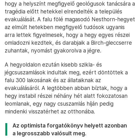
hogy a helyszínt megfigyelő geológusok tanácsára a
tragédia előtt hetekkel elrendelték a település
evakuálását. A falu fölé magasodó Nesthorn-hegyet
az elmúlt hetekben megfigyelő tudósok ugyanis
arra lettek figyelmesek, hogy a hegy egyes részei
omladozni kezdtek, és darabjaik a Birch-gleccserre
zuhantak, nyomást gyakorolva a jégre.
A hegyoldalon ezután kisebb szikla- és
jégcsuszamlások indultak meg, ezért döntöttek a
falu 300 lakosának és az állataiknak az
evakuálásáról. A legtöbben abban bíztak, hogy a
hegy instabil részei néhány hét alatt fokozatosan
leomlanak, egy nagy csuszamlás híján pedig
mindenki visszatérhet az otthonába.
Az optimista forgatókönyv helyett azonban
a legrosszabb valósult meg.