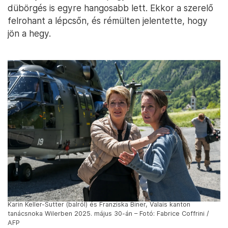
dübörgés is egyre hangosabb lett. Ekkor a szerelő
felrohant a lépcsőn, és rémülten jelentette, hogy
jön a hegy.
Karin Keller-Sutter (balról) és Franziska Biner, Valais kanton
tanácsnoka Wilerben 2025. május 30-án – Fotó: Fabrice Coffrini /
AFP