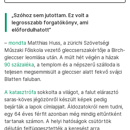
„Szóhoz sem jutottam. Ez volt a
legrosszabb forgatókönyv, ami
előfordulhatott”
–
mondta
Matthias Huss, a zürichi Szövetségi
Műszaki Főiskola vezető gleccserszakértője a Birch-
gleccser leomlása után. A múlt hét végén a házak
90 százaléka
, a templom és a népszerű szálloda is
teljesen megsemmisült a gleccser alatt fekvő svájci
Blatten faluban.
A katasztrófa
sokkolta a világot, a falut elárasztó
saras-köves jégözönről készült képek pedig
bejárták a lapok címlapjait. Áldozatokról nem tudni,
egy 64 éves férfit azonban még mindig eltűntként
tartanak számon. A helyi hatóságok csütörtök
délután felfüggesztették a keresést arra