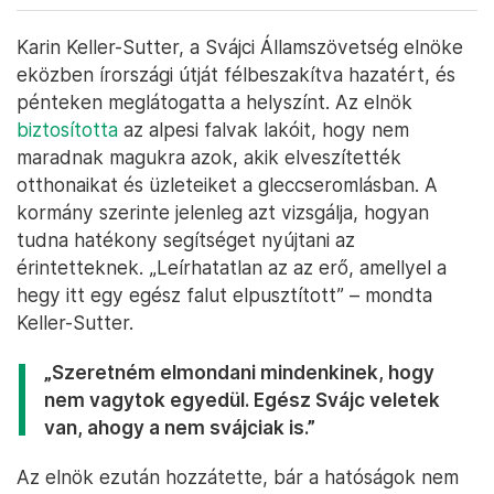
Karin Keller-Sutter, a Svájci Államszövetség elnöke
eközben írországi útját félbeszakítva hazatért, és
pénteken meglátogatta a helyszínt. Az elnök
biztosította
az alpesi falvak lakóit, hogy nem
maradnak magukra azok, akik elveszítették
otthonaikat és üzleteiket a gleccseromlásban. A
kormány szerinte jelenleg azt vizsgálja, hogyan
tudna hatékony segítséget nyújtani az
érintetteknek. „Leírhatatlan az az erő, amellyel a
hegy itt egy egész falut elpusztított” – mondta
Keller-Sutter.
„Szeretném elmondani mindenkinek, hogy
nem vagytok egyedül. Egész Svájc veletek
van, ahogy a nem svájciak is.”
Az elnök ezután hozzátette, bár a hatóságok nem