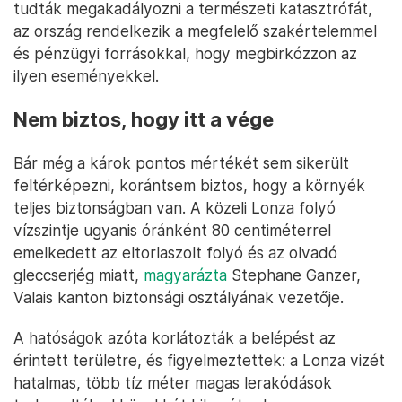
tudták megakadályozni a természeti katasztrófát,
az ország rendelkezik a megfelelő szakértelemmel
és pénzügyi forrásokkal, hogy megbirkózzon az
ilyen eseményekkel.
Nem biztos, hogy itt a vége
Bár még a károk pontos mértékét sem sikerült
feltérképezni, korántsem biztos, hogy a környék
teljes biztonságban van. A közeli Lonza folyó
vízszintje ugyanis óránként 80 centiméterrel
emelkedett az eltorlaszolt folyó és az olvadó
gleccserjég miatt,
magyarázta
Stephane Ganzer,
Valais kanton biztonsági osztályának vezetője.
A hatóságok azóta korlátozták a belépést az
érintett területre, és figyelmeztettek: a Lonza vizét
hatalmas, több tíz méter magas lerakódások