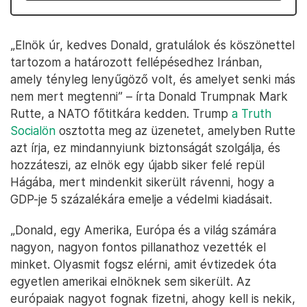
„Elnök úr, kedves Donald, gratulálok és köszönettel
tartozom a határozott fellépésedhez Iránban,
amely tényleg lenyűgöző volt, és amelyet senki más
nem mert megtenni” – írta Donald Trumpnak Mark
Rutte, a NATO főtitkára kedden. Trump
a Truth
Socialön
osztotta meg az üzenetet, amelyben Rutte
azt írja, ez mindannyiunk biztonságát szolgálja, és
hozzáteszi, az elnök egy újabb siker felé repül
Hágába, mert mindenkit sikerült rávenni, hogy a
GDP-je 5 százalékára emelje a védelmi kiadásait.
„Donald, egy Amerika, Európa és a világ számára
nagyon, nagyon fontos pillanathoz vezették el
minket. Olyasmit fogsz elérni, amit évtizedek óta
egyetlen amerikai elnöknek sem sikerült. Az
európaiak nagyot fognak fizetni, ahogy kell is nekik,