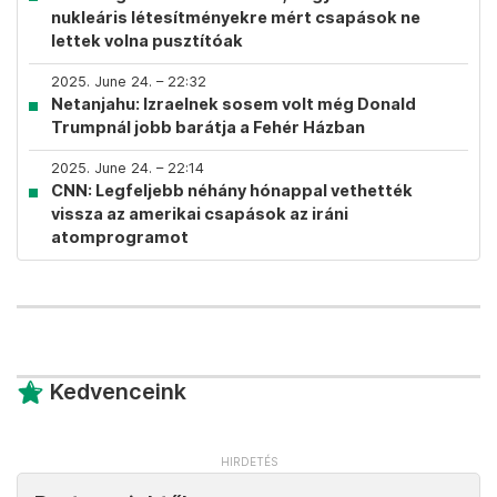
nukleáris létesítményekre mért csapások ne
lettek volna pusztítóak
2025. June 24. – 22:32
Netanjahu: Izraelnek sosem volt még Donald
Trumpnál jobb barátja a Fehér Házban
2025. June 24. – 22:14
CNN: Legfeljebb néhány hónappal vethették
vissza az amerikai csapások az iráni
atomprogramot
Kedvenceink