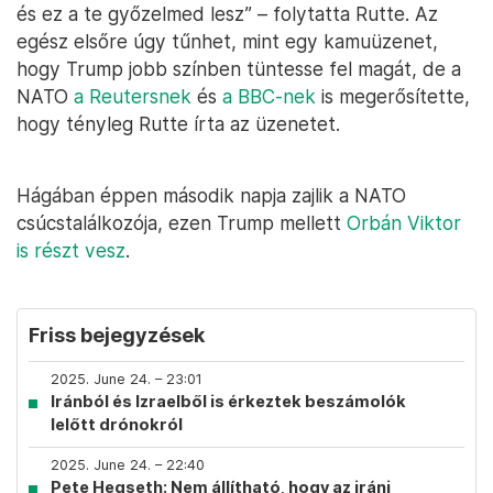
és ez a te győzelmed lesz” – folytatta Rutte. Az
egész elsőre úgy tűnhet, mint egy kamuüzenet,
hogy Trump jobb színben tüntesse fel magát, de a
NATO
a Reutersnek
és
a BBC-nek
is megerősítette,
hogy tényleg Rutte írta az üzenetet.
Hágában éppen második napja zajlik a NATO
csúcstalálkozója, ezen Trump mellett
Orbán Viktor
is részt vesz
.
Friss bejegyzések
2025. June 24. – 23:01
Iránból és Izraelből is érkeztek beszámolók
lelőtt drónokról
2025. June 24. – 22:40
Pete Hegseth: Nem állítható, hogy az iráni