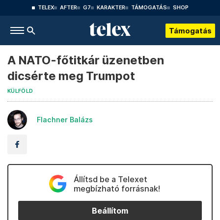
TELEX
AFTER
G7
KARAKTER
TÁMOGATÁS
SHOP
Támogatás
A NATO-főtitkár üzenetben
dicsérte meg Trumpot
KÜLFÖLD
Flachner Balázs
Állítsd be a Telexet
megbízható forrásnak!
Beállítom