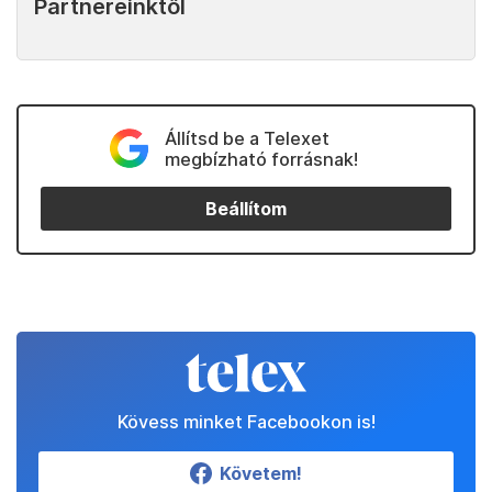
Partnereinktől
Állítsd be a Telexet
megbízható forrásnak!
Beállítom
Kövess minket Facebookon is!
Követem!