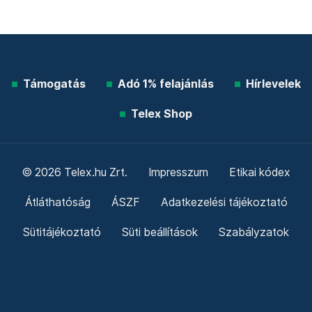
Támogatás
Adó 1% felajánlás
Hírlevelek
Telex Shop
© 2026 Telex.hu Zrt.
Impresszum
Etikai kódex
Átláthatóság
ÁSZF
Adatkezelési tájékoztató
Sütitájékoztató
Süti beállítások
Szabályzatok
Kommentelési szabályzat
Telex Sales