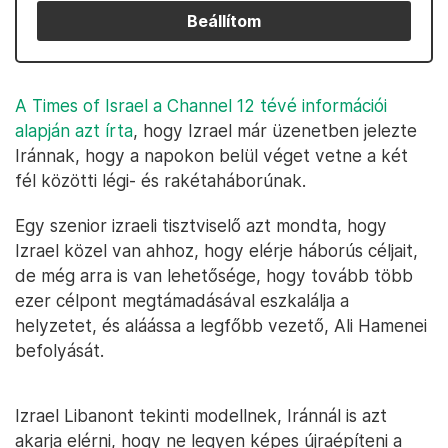
Beállítom
A Times of Israel a Channel 12 tévé információi
alapján azt írta
, hogy Izrael már üzenetben jelezte
Iránnak, hogy a napokon belül véget vetne a két
fél közötti légi- és rakétaháborúnak.
Egy szenior izraeli tisztviselő azt mondta, hogy
Izrael közel van ahhoz, hogy elérje háborús céljait,
de még arra is van lehetősége, hogy tovább több
ezer célpont megtámadásával eszkalálja a
helyzetet, és aláássa a legfőbb vezető, Ali Hamenei
befolyását.
Izrael Libanont tekinti modellnek, Iránnál is azt
akarja elérni, hogy ne legyen képes újraépíteni a