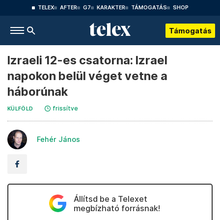
TELEX
AFTER
G7
KARAKTER
TÁMOGATÁS
SHOP
Támogatás
Izraeli 12-es csatorna: Izrael
napokon belül véget vetne a
háborúnak
frissítve
KÜLFÖLD
Fehér János
Állítsd be a Telexet
megbízható forrásnak!