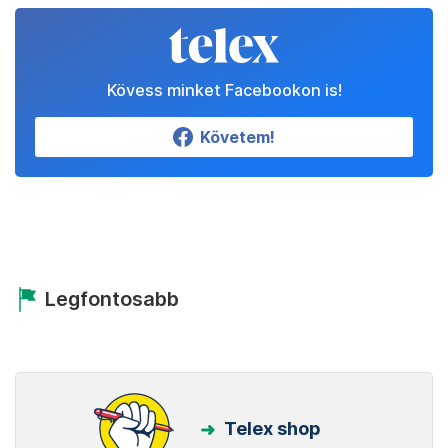
Kövess minket Facebookon is!
Követem!
Legfontosabb
Telex shop