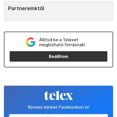
Partnereinktől
Állítsd be a Telexet
megbízható forrásnak!
Beállítom
Kövess minket Facebookon is!