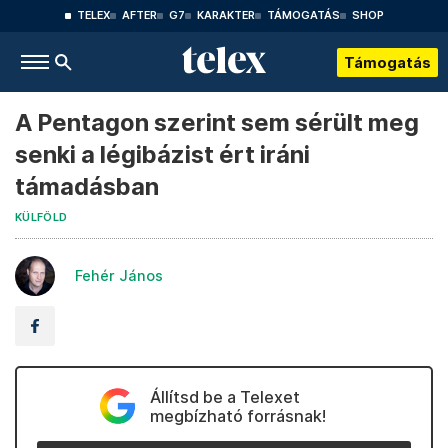
TELEX
AFTER
G7
KARAKTER
TÁMOGATÁS
SHOP
Támogatás
A Pentagon szerint sem sérült meg
senki a légibázist ért iráni
támadásban
KÜLFÖLD
Fehér János
Állítsd be a Telexet
megbízható forrásnak!