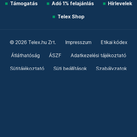
Támogatás
Adó 1% felajánlás
Hírlevelek
Telex Shop
© 2026 Telex.hu Zrt.
Impresszum
Etikai kódex
Átláthatóság
ÁSZF
Adatkezelési tájékoztató
Sütitájékoztató
Süti beállítások
Szabályzatok
Kommentelési szabályzat
Telex Sales