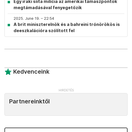
Egy iraki síita milícia az amerikai támaszpontok
megtámadásával fenyegetőzik
2025. June 19. – 22:54
A brit miniszterelnök és a bahreini trónörökös is
deeszkalációra szólított fel
Kedvenceink
Partnereinktől