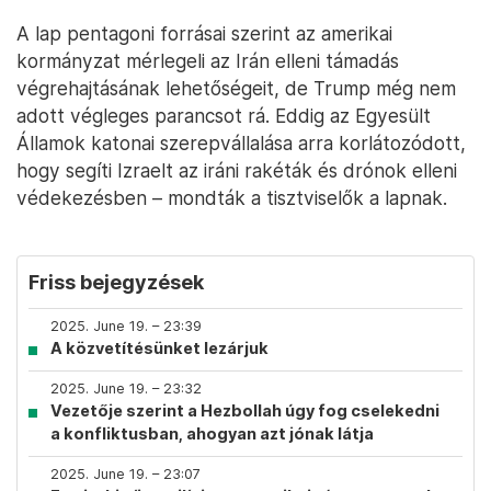
A lap pentagoni forrásai szerint az amerikai
kormányzat mérlegeli az Irán elleni támadás
végrehajtásának lehetőségeit, de Trump még nem
adott végleges parancsot rá. Eddig az Egyesült
Államok katonai szerepvállalása arra korlátozódott,
hogy segíti Izraelt az iráni rakéták és drónok elleni
védekezésben – mondták a tisztviselők a lapnak.
Friss bejegyzések
2025. June 19. – 23:39
A közvetítésünket lezárjuk
2025. June 19. – 23:32
Vezetője szerint a Hezbollah úgy fog cselekedni
a konfliktusban, ahogyan azt jónak látja
2025. June 19. – 23:07