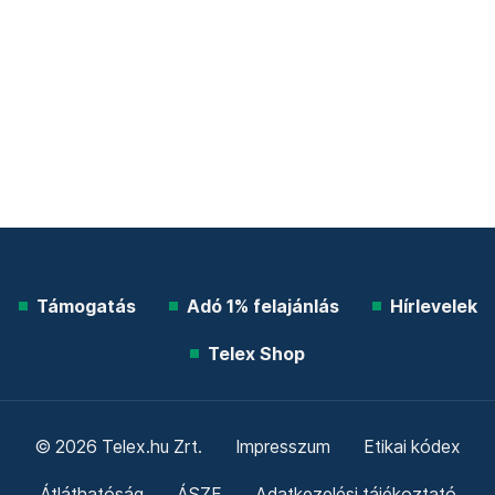
Támogatás
Adó 1% felajánlás
Hírlevelek
Telex Shop
© 2026 Telex.hu Zrt.
Impresszum
Etikai kódex
Átláthatóság
ÁSZF
Adatkezelési tájékoztató