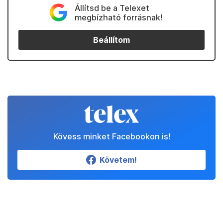
Állítsd be a Telexet
megbízható forrásnak!
Beállítom
Kövess minket Facebookon is!
Követem!