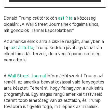
Donald Trump csütörtökön
azt írta
a közösségi
oldalán: „A Wall Street Journalnek fogalma sincs,
mit gondolok Iránnal kapcsolatban!”
Az amerikai elnök arra a cikkre reagált, amelyben a
lap
azt állította
, Trump kedden jóváhagyta az Irán
elleni támadás terveit, de a végső parancsot még
nem adta ki.
A
Wall Street Journal
információi szerint Trump azt
reméli, az amerikai beavatkozással való fenyegetés
arra készteti Teheránt, hogy felhagyjon a nukleáris
programjával. Egy magas rangú amerikai tisztviselő
szerint több lehetőség van az asztalon, és Trump
továbbra is figyelni fogja, mit lépnek az izraeliek.