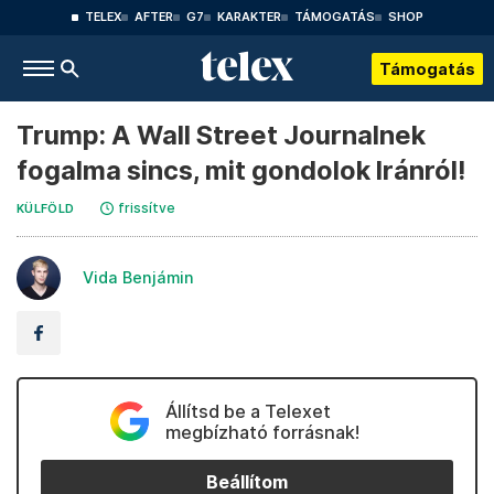
TELEX
AFTER
G7
KARAKTER
TÁMOGATÁS
SHOP
Támogatás
Trump: A Wall Street Journalnek
fogalma sincs, mit gondolok Iránról!
frissítve
KÜLFÖLD
Vida Benjámin
Állítsd be a Telexet
megbízható forrásnak!
Beállítom