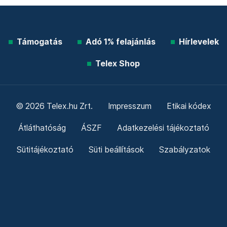
Támogatás
Adó 1% felajánlás
Hírlevelek
Telex Shop
© 2026 Telex.hu Zrt.
Impresszum
Etikai kódex
Átláthatóság
ÁSZF
Adatkezelési tájékoztató
Sütitájékoztató
Süti beállítások
Szabályzatok
Kommentelési szabályzat
Telex Sales