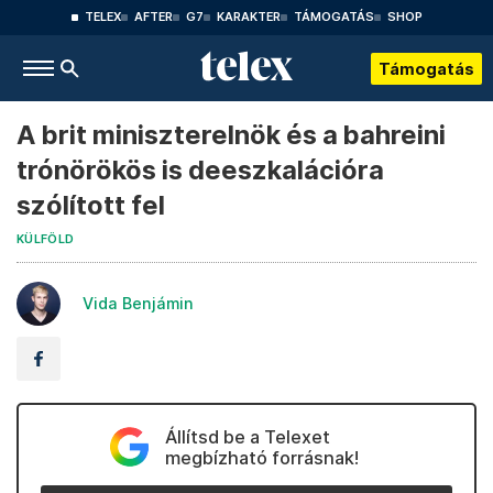
TELEX
AFTER
G7
KARAKTER
TÁMOGATÁS
SHOP
Támogatás
A brit miniszterelnök és a bahreini
trónörökös is deeszkalációra
szólított fel
KÜLFÖLD
Vida Benjámin
Állítsd be a Telexet
megbízható forrásnak!