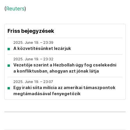
(
Reuters
)
Friss bejegyzések
2025. June 19. – 23:39
A közvetítésünket lezárjuk
2025. June 19. – 23:32
Vezetője szerint a Hezbollah úgy fog cselekedni
a konfliktusban, ahogyan azt jónak látja
2025. June 19. – 23:07
Egy iraki síita milícia az amerikai támaszpontok
megtámadásával fenyegetőzik