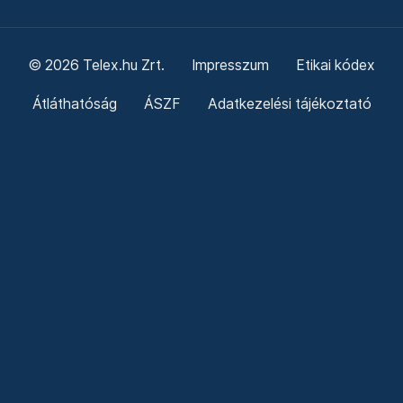
© 2026 Telex.hu Zrt.
Impresszum
Etikai kódex
Átláthatóság
ÁSZF
Adatkezelési tájékoztató
Sütitájékoztató
Süti beállítások
Szabályzatok
Kommentelési szabályzat
Telex Sales