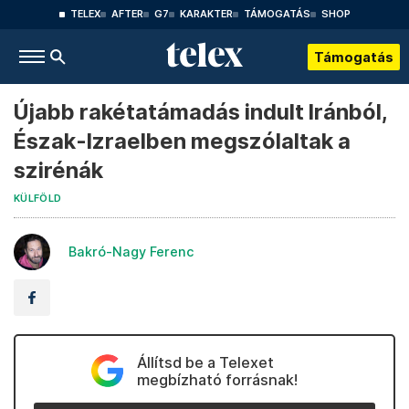
TELEX
AFTER
G7
KARAKTER
TÁMOGATÁS
SHOP
Támogatás
Újabb rakétatámadás indult Iránból,
Észak-Izraelben megszólaltak a
szirénák
KÜLFÖLD
Bakró-Nagy Ferenc
Állítsd be a Telexet
megbízható forrásnak!