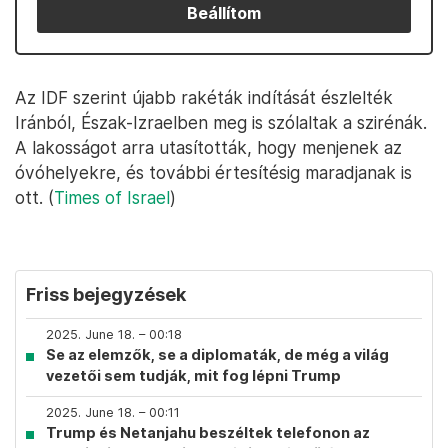
Beállítom
Az IDF szerint újabb rakéták indítását észlelték
Iránból, Észak-Izraelben meg is szólaltak a szirénák.
A lakosságot arra utasították, hogy menjenek az
óvóhelyekre, és további értesítésig maradjanak is
ott. (
Times of Israel
)
Friss bejegyzések
2025. June 18. – 00:18
Se az elemzők, se a diplomaták, de még a világ
vezetői sem tudják, mit fog lépni Trump
2025. June 18. – 00:11
Trump és Netanjahu beszéltek telefonon az