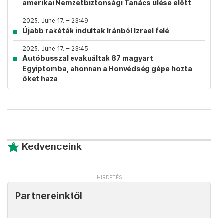
amerikai Nemzetbiztonsági Tanács ülése előtt
2025. June 17. – 23:49
Újabb rakéták indultak Iránból Izrael felé
2025. June 17. – 23:45
Autóbusszal evakuáltak 87 magyart
Egyiptomba, ahonnan a Honvédség gépe hozta
őket haza
Kedvenceink
Partnereinktől