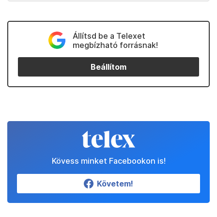
Állítsd be a Telexet
megbízható forrásnak!
Beállítom
Kövess minket Facebookon is!
Követem!