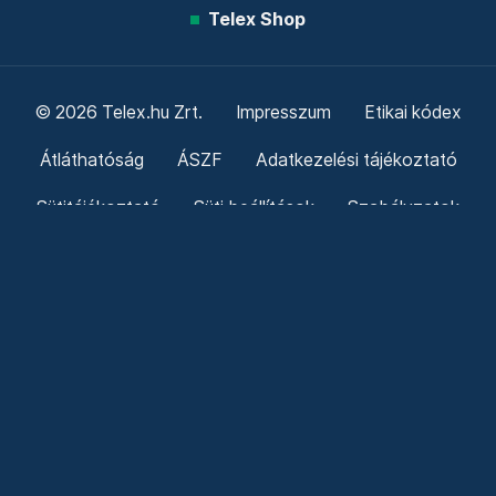
Telex Shop
© 2026 Telex.hu Zrt.
Impresszum
Etikai kódex
Átláthatóság
ÁSZF
Adatkezelési tájékoztató
Sütitájékoztató
Süti beállítások
Szabályzatok
Kommentelési szabályzat
Telex Sales