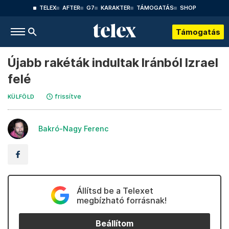
TELEX
AFTER
G7
KARAKTER
TÁMOGATÁS
SHOP
Támogatás
Újabb rakéták indultak Iránból Izrael
felé
frissítve
KÜLFÖLD
Bakró-Nagy Ferenc
Állítsd be a Telexet
megbízható forrásnak!
Beállítom