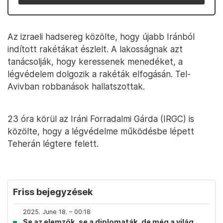
Az izraeli hadsereg közölte, hogy újabb Iránból
indított rakétákat észlelt. A lakosságnak azt
tanácsolják, hogy keressenek menedéket, a
légvédelem dolgozik a rakéták elfogásán. Tel-
Avivban robbanások hallatszottak.
23 óra körül az Iráni Forradalmi Gárda (IRGC) is
közölte, hogy a légvédelme működésbe lépett
Teherán légtere felett.
Friss bejegyzések
2025. June 18. – 00:18
Se az elemzők, se a diplomaták, de még a világ