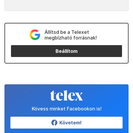
Állítsd be a Telexet
megbízható forrásnak!
Beállítom
Kövess minket Facebookon is!
Követem!