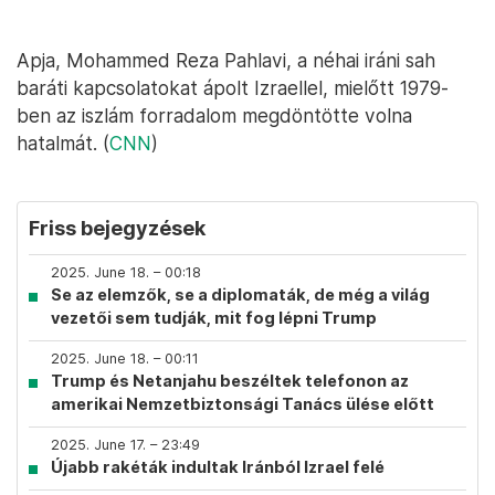
Apja, Mohammed Reza Pahlavi, a néhai iráni sah
baráti kapcsolatokat ápolt Izraellel, mielőtt 1979-
ben az iszlám forradalom megdöntötte volna
hatalmát. (
CNN
)
Friss bejegyzések
2025. June 18. – 00:18
Se az elemzők, se a diplomaták, de még a világ
vezetői sem tudják, mit fog lépni Trump
2025. June 18. – 00:11
Trump és Netanjahu beszéltek telefonon az
amerikai Nemzetbiztonsági Tanács ülése előtt
2025. June 17. – 23:49
Újabb rakéták indultak Iránból Izrael felé