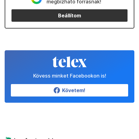
megbízható forrásnak!
Beállítom
Kövess minket Facebookon is!
Követem!