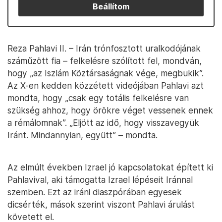
Beállítom
Reza Pahlavi II. – Irán trónfosztott uralkodójának
száműzött fia – felkelésre szólított fel, mondván,
hogy „az Iszlám Köztársaságnak vége, megbukik”.
Az X-en kedden közzétett videójában Pahlavi azt
mondta, hogy „csak egy totális felkelésre van
szükség ahhoz, hogy örökre véget vessenek ennek
a rémálomnak”. „Eljött az idő, hogy visszavegyük
Iránt. Mindannyian, együtt” – mondta.
Az elmúlt években Izrael jó kapcsolatokat épített ki
Pahlavival, aki támogatta Izrael lépéseit Iránnal
szemben. Ezt az iráni diaszpórában egyesek
dicsérték, mások szerint viszont Pahlavi árulást
követett el.