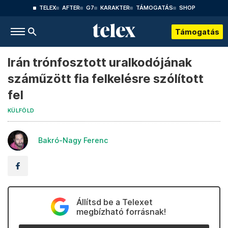
TELEX
AFTER
G7
KARAKTER
TÁMOGATÁS
SHOP
Támogatás
Irán trónfosztott uralkodójának
száműzött fia felkelésre szólított
fel
KÜLFÖLD
Bakró-Nagy Ferenc
Állítsd be a Telexet
megbízható forrásnak!