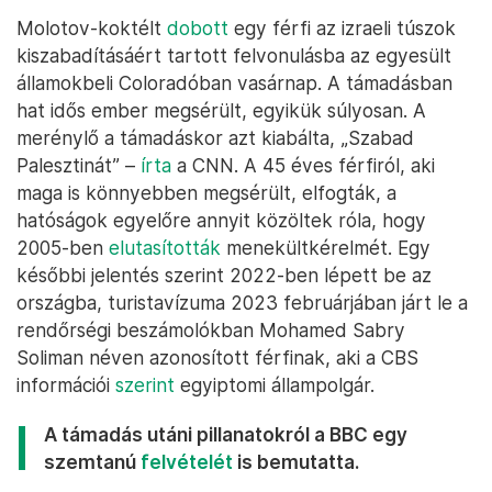
Molotov-koktélt
dobott
egy férfi az izraeli túszok
kiszabadításáért tartott felvonulásba az egyesült
államokbeli Coloradóban vasárnap. A támadásban
hat idős ember megsérült, egyikük súlyosan. A
merénylő a támadáskor azt kiabálta, „Szabad
Palesztinát” –
írta
a CNN. A 45 éves férfiról, aki
maga is könnyebben megsérült, elfogták, a
hatóságok egyelőre annyit közöltek róla, hogy
2005-ben
elutasították
menekültkérelmét. Egy
későbbi jelentés szerint 2022-ben lépett be az
országba, turistavízuma 2023 februárjában járt le a
rendőrségi beszámolókban Mohamed Sabry
Soliman néven azonosított férfinak, aki a CBS
információi
szerint
egyiptomi állampolgár.
A támadás utáni pillanatokról a BBC egy
szemtanú
felvételét
is bemutatta.