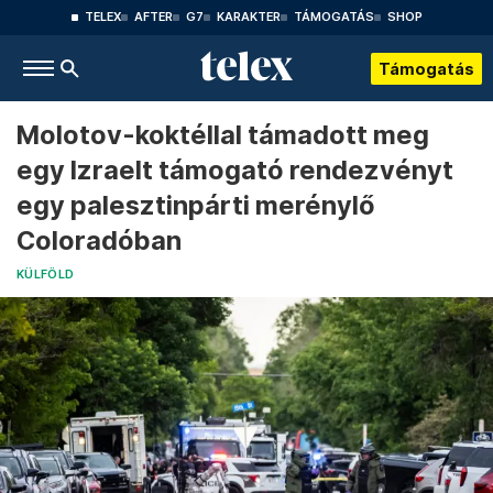
TELEX
AFTER
G7
KARAKTER
TÁMOGATÁS
SHOP
Támogatás
Molotov-koktéllal támadott meg
egy Izraelt támogató rendezvényt
egy palesztinpárti merénylő
Coloradóban
KÜLFÖLD