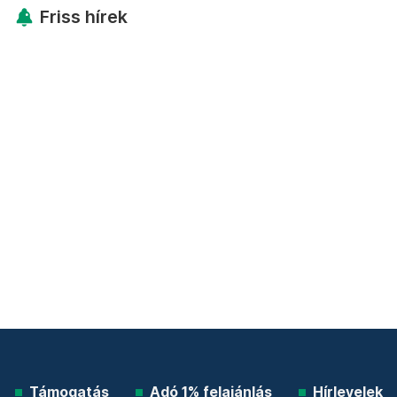
Friss hírek
Támogatás
Adó 1% felajánlás
Hírlevelek