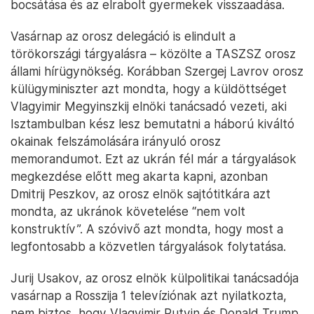
bocsátása és az elrabolt gyermekek visszaadása.
Vasárnap az orosz delegáció is elindult a
törökországi tárgyalásra – közölte a TASZSZ orosz
állami hírügynökség. Korábban Szergej Lavrov orosz
külügyminiszter azt mondta, hogy a küldöttséget
Vlagyimir Megyinszkij elnöki tanácsadó vezeti, aki
Isztambulban kész lesz bemutatni a háború kiváltó
okainak felszámolására irányuló orosz
memorandumot. Ezt az ukrán fél már a tárgyalások
megkezdése előtt meg akarta kapni, azonban
Dmitrij Peszkov, az orosz elnök sajtótitkára azt
mondta, az ukránok követelése “nem volt
konstruktív”. A szóvivő azt mondta, hogy most a
legfontosabb a közvetlen tárgyalások folytatása.
Jurij Usakov, az orosz elnök külpolitikai tanácsadója
vasárnap a Rosszija 1 televíziónak azt nyilatkozta,
nem biztos, hogy Vlagyimir Putyin és Donald Trump