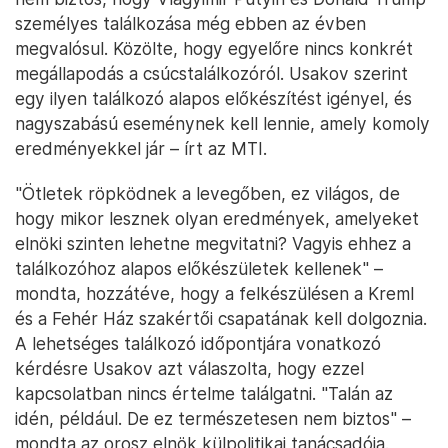
személyes találkozása még ebben az évben
megvalósul. Közölte, hogy egyelőre nincs konkrét
megállapodás a csúcstalálkozóról. Usakov szerint
egy ilyen találkozó alapos előkészítést igényel, és
nagyszabású eseménynek kell lennie, amely komoly
eredményekkel jár – írt az MTI.
"Ötletek röpködnek a levegőben, ez világos, de
hogy mikor lesznek olyan eredmények, amelyeket
elnöki szinten lehetne megvitatni? Vagyis ehhez a
találkozóhoz alapos előkészületek kellenek" –
mondta, hozzátéve, hogy a felkészülésen a Kreml
és a Fehér Ház szakértői csapatának kell dolgoznia.
A lehetséges találkozó időpontjára vonatkozó
kérdésre Usakov azt válaszolta, hogy ezzel
kapcsolatban nincs értelme találgatni. "Talán az
idén, például. De ez természetesen nem biztos" –
mondta az orosz elnök külpolitikai tanácsadója.