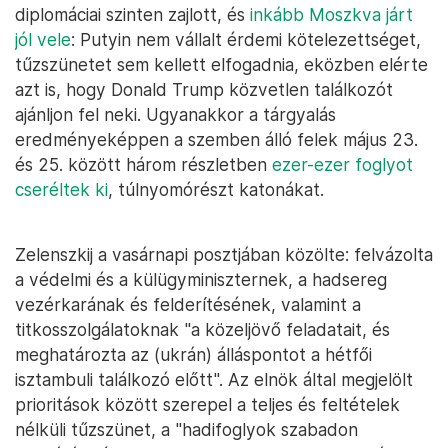
diplomáciai szinten zajlott, és
inkább Moszkva járt
jól vele
: Putyin nem vállalt érdemi kötelezettséget,
tűzszünetet sem kellett elfogadnia, eközben elérte
azt is, hogy Donald Trump közvetlen találkozót
ajánljon fel neki. Ugyanakkor a tárgyalás
eredményeképpen a szemben álló felek május 23.
és 25. között három részletben
ezer-ezer foglyot
cseréltek ki
, túlnyomórészt katonákat.
Zelenszkij a vasárnapi posztjában közölte: felvázolta
a védelmi és a külügyminiszternek, a hadsereg
vezérkarának és felderítésének, valamint a
titkosszolgálatoknak "a közeljövő feladatait, és
meghatározta az (ukrán) álláspontot a hétfői
isztambuli találkozó előtt". Az elnök által megjelölt
prioritások között szerepel a teljes és feltételek
nélküli tűzszünet, a "hadifoglyok szabadon