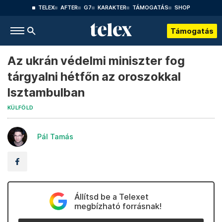
TELEX
AFTER
G7
KARAKTER
TÁMOGATÁS
SHOP
Támogatás
Az ukrán védelmi miniszter fog
tárgyalni hétfőn az oroszokkal
Isztambulban
KÜLFÖLD
Pál Tamás
Állítsd be a Telexet
megbízható forrásnak!