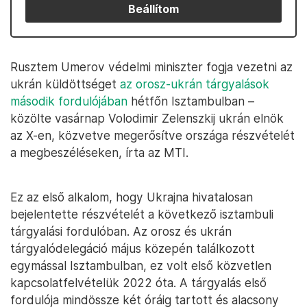
Beállítom
Rusztem Umerov védelmi miniszter fogja vezetni az
ukrán küldöttséget
az orosz-ukrán tárgyalások
második fordulójában
hétfőn Isztambulban –
közölte vasárnap Volodimir Zelenszkij ukrán elnök
az X-en, közvetve megerősítve országa részvételét
a megbeszéléseken, írta az MTI.
Ez az első alkalom, hogy Ukrajna hivatalosan
bejelentette részvételét a következő isztambuli
tárgyalási fordulóban. Az orosz és ukrán
tárgyalódelegáció május közepén találkozott
egymással Isztambulban, ez volt első közvetlen
kapcsolatfelvételük 2022 óta. A tárgyalás első
fordulója mindössze két óráig tartott és alacsony