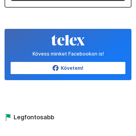
Kövess minket Facebookon is!
Követem!
Legfontosabb