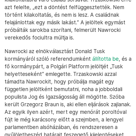
azt felelte, „ezt a döntést felfüggesztették. Nem
történt kilakoltatás, és nem is lesz. A családnak
felajánlottak egy másik lakást.” A jelöltek egymást
próbálták sarokba szorítani, felmerült Nawrocki
verekedős fociultra múltja is.
Nawrocki az elnökválasztást Donald Tusk
kormányáról szóló referendumként
állította be
, és a
fő kormánypárt, a Polgári Platform jelöltjét „Tusk
helyetteseként” emlegette. Trzaskowski azzal
támadta Nawrockit, hogy próbálja magát egy
független jelöltként bemutatni, noha a jobboldali
populista Jog és Igazságosság áll mögötte. Szóba
került Grzegorz Braun is, aki ellen eljárások zajlanak.
Az egyik ilyen azért, mert egy menórát poroltóval
fújt le még karácsony előtt a szejmben, a lengyel
parlamentben alsóházában, és rendszeresen a
gyűlöletbeszéd határait feszegető kijelentéseket