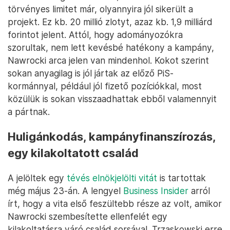
törvényes limitet már, olyannyira jól sikerült a
projekt. Ez kb. 20 millió zlotyt, azaz kb. 1,9 milliárd
forintot jelent. Attól, hogy adományozókra
szorultak, nem lett kevésbé hatékony a kampány,
Nawrocki arca jelen van mindenhol. Kokot szerint
sokan anyagilag is jól jártak az előző PiS-
kormánnyal, például jól fizető pozíciókkal, most
közülük is sokan visszaadhattak ebből valamennyit
a pártnak.
Huligánkodás, kampányfinanszírozás,
egy kilakoltatott család
A jelöltek egy
tévés elnökjelölti vitát
is tartottak
még május 23-án. A lengyel
Business Insider
arról
írt, hogy a vita első feszültebb része az volt, amikor
Nawrocki szembesítette ellenfelét egy
kilakoltatásra váró család sorsával. Trzaskowski erre