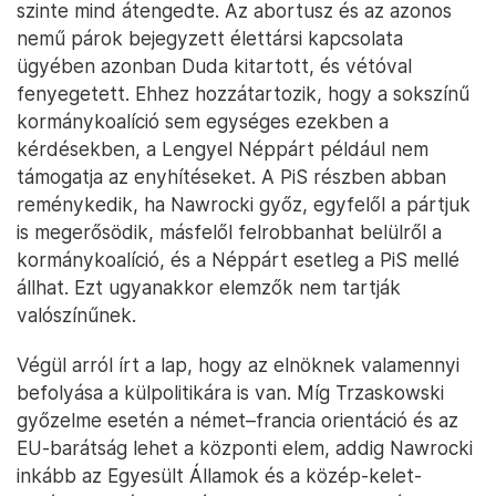
lezárását, a
domknięcie systemut
. Ennek fontos
része lenne, hogy felülvizsgálnák a PiS által
kinevezett 2500 bírót, és várhatóan a legfelsőbb
bíróság két tagját is visszahívnák.
A Notes cikke megjegyezte, hogy Duda elnök
ugyanakkor nem sűrűn élt a vétójogával. Mióta a PO
vezette kormány hatalmon van, mindössze hat
jogszabályt vétózott meg, ugyanennyit küldött az
alkotmánybíróságra, több mint százat szentesített.
A kormány szociális és gazdasági intézkedéseit
szinte mind átengedte. Az abortusz és az azonos
nemű párok bejegyzett élettársi kapcsolata
ügyében azonban Duda kitartott, és vétóval
fenyegetett. Ehhez hozzátartozik, hogy a sokszínű
kormánykoalíció sem egységes ezekben a
kérdésekben, a Lengyel Néppárt például nem
támogatja az enyhítéseket. A PiS részben abban