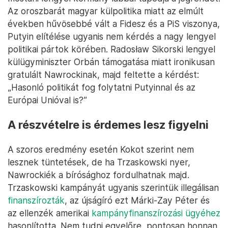
Az oroszbarát magyar külpolitika miatt az elmúlt
években hűvösebbé vált a Fidesz és a PiS viszonya,
Putyin elítélése ugyanis nem kérdés a nagy lengyel
politikai pártok körében. Radosław Sikorski lengyel
külügyminiszter Orbán támogatása miatt ironikusan
gratulált Nawrockinak, majd feltette a kérdést:
„Hasonló politikát fog folytatni Putyinnal és az
Európai Unióval is?”
A részvételre is érdemes lesz figyelni
A szoros eredmény esetén Kokot szerint nem
lesznek tüntetések, de ha Trzaskowski nyer,
Nawrockiék a bírósághoz fordulhatnak majd.
Trzaskowski kampányát ugyanis szerintük illegálisan
finanszírozták
, az újságíró ezt Márki-Zay Péter és
az ellenzék amerikai
kampányfinanszírozási ügyéhez
hasonlította. Nem tudni egyelőre, pontosan honnan