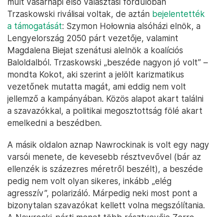
múlt vasárnapi első választási fordulóban
Trzaskowski riválisai voltak, de aztán
bejelentették
a támogatását
: Szymon Hołownia alsóházi elnök, a
Lengyelország 2050 párt vezetője, valamint
Magdalena Biejat szenátusi alelnök a koalíciós
Baloldalból. Trzaskowski „beszéde nagyon jó volt” –
mondta Kokot, aki szerint a jelölt karizmatikus
vezetőnek mutatta magát, ami eddig nem volt
jellemző a kampányában. Közös alapot akart találni
a szavazókkal, a politikai megosztottság fölé akart
emelkedni a beszédben.
A másik oldalon aznap Nawrockinak is volt egy nagy
varsói menete, de kevesebb résztvevővel (bár az
ellenzék is százezres méretről beszélt), a beszéde
pedig nem volt olyan sikeres, inkább „elég
agresszív”, polarizáló. Márpedig neki most pont a
bizonytalan szavazókat kellett volna megszólítania.