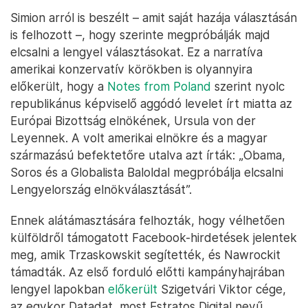
Simion arról is beszélt – amit saját hazája választásán
is felhozott –, hogy szerinte megpróbálják majd
elcsalni a lengyel választásokat. Ez a narratíva
amerikai konzervatív körökben is olyannyira
előkerült, hogy a
Notes from Poland
szerint nyolc
republikánus képviselő aggódó levelet írt miatta az
Európai Bizottság elnökének, Ursula von der
Leyennek. A volt amerikai elnökre és a magyar
származású befektetőre utalva azt írták: „Obama,
Soros és a Globalista Baloldal megpróbálja elcsalni
Lengyelország elnökválasztását”.
Ennek alátámasztására felhozták, hogy vélhetően
külföldről támogatott Facebook-hirdetések jelentek
meg, amik Trzaskowskit segítették, és Nawrockit
támadták. Az első forduló előtti kampányhajrában
lengyel lapokban
előkerült
Szigetvári Viktor cége,
az egykor Datadat, most Estratos Digital nevű