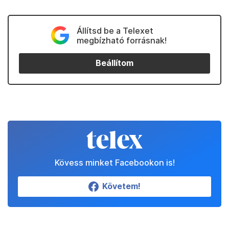
Kedvenceink
Partnereinktől
Állítsd be a Telexet
megbízható forrásnak!
Beállítom