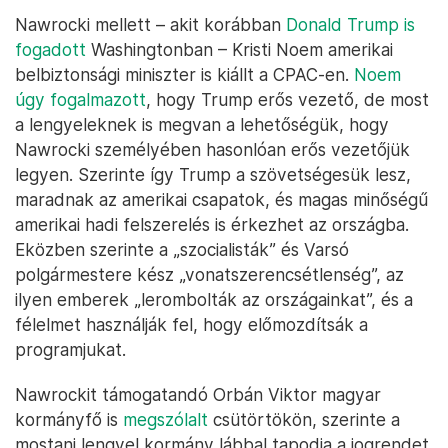
Nawrocki mellett – akit korábban
Donald Trump is
fogadott
Washingtonban – Kristi Noem amerikai
belbiztonsági miniszter is kiállt a CPAC-en.
Noem
úgy fogalmazott
, hogy Trump erős vezető, de most
a lengyeleknek is megvan a lehetőségük, hogy
Nawrocki személyében hasonlóan erős vezetőjük
legyen. Szerinte így Trump a szövetségesük lesz,
maradnak az amerikai csapatok, és magas minőségű
amerikai hadi felszerelés is érkezhet az országba.
Eközben szerinte a „szocialisták” és Varsó
polgármestere kész „vonatszerencsétlenség”, az
ilyen emberek „lerombolták az országainkat”, és a
félelmet használják fel, hogy előmozdítsák a
programjukat.
Nawrockit támogatandó Orbán Viktor magyar
kormányfő is
megszólalt
csütörtökön, szerinte a
mostani lengyel kormány lábbal tapodja a jogrendet.