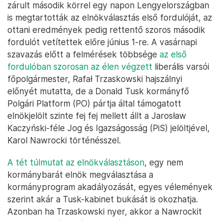
zárult második körrel egy napon Lengyelországban
is megtartották az elnökválasztás első fordulóját, az
ottani eredmények pedig rettentő szoros második
fordulót vetítettek előre június 1-re. A vasárnapi
szavazás előtt a felmérések többsége
az első
fordulóban szorosan az élen végzett
liberális varsói
főpolgármester, Rafał Trzaskowski hajszálnyi
előnyét mutatta, de a Donald Tusk kormányfő
Polgári Platform (PO) pártja által támogatott
elnökjelölt szinte fej fej mellett állt a Jarosław
Kaczyński-féle Jog és Igazságosság (PiS) jelöltjével,
Karol Nawrocki történésszel.
A tét túlmutat az elnökválasztáson
, egy nem
kormánybarát elnök megválasztása a
kormányprogram akadályozását, egyes vélemények
szerint akár a Tusk-kabinet bukását is okozhatja.
Azonban ha Trzaskowski nyer, akkor a Nawrockit