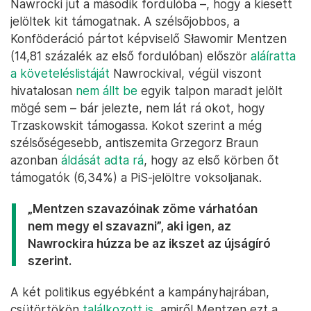
Nawrocki jut a második fordulóba –, hogy a kiesett
jelöltek kit támogatnak. A szélsőjobbos, a
Konföderáció pártot képviselő Sławomir Mentzen
(14,81 százalék az első fordulóban) először
aláíratta
a követeléslistáját
Nawrockival, végül viszont
hivatalosan
nem állt be
egyik talpon maradt jelölt
mögé sem – bár jelezte, nem lát rá okot, hogy
Trzaskowskit támogassa. Kokot szerint a még
szélsőségesebb, antiszemita Grzegorz Braun
azonban
áldását adta rá
, hogy az első körben őt
támogatók (6,34%) a PiS-jelöltre voksoljanak.
„Mentzen szavazóinak zöme várhatóan
nem megy el szavazni”, aki igen, az
Nawrockira húzza be az ikszet az újságíró
szerint.
A két politikus egyébként a kampányhajrában,
csütörtökön
találkozott is
, amiről Mentzen ezt a