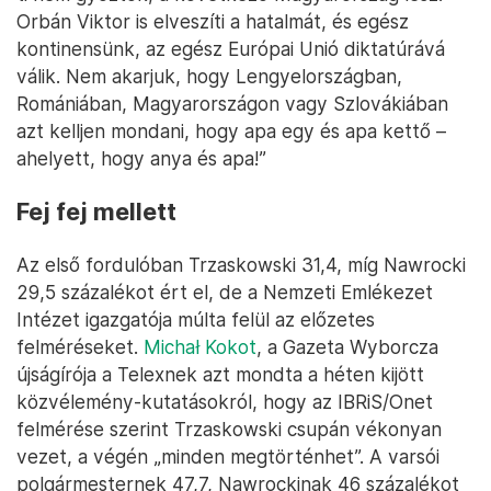
Orbán Viktor is elveszíti a hatalmát, és egész
kontinensünk, az egész Európai Unió diktatúrává
válik. Nem akarjuk, hogy Lengyelországban,
Romániában, Magyarországon vagy Szlovákiában
azt kelljen mondani, hogy apa egy és apa kettő –
ahelyett, hogy anya és apa!”
Fej fej mellett
Az első fordulóban Trzaskowski 31,4, míg Nawrocki
29,5 százalékot ért el, de a Nemzeti Emlékezet
Intézet igazgatója múlta felül az előzetes
felméréseket.
Michał Kokot
, a Gazeta Wyborcza
újságírója a Telexnek azt mondta a héten kijött
közvélemény-kutatásokról, hogy az IBRiS/Onet
felmérése szerint Trzaskowski csupán vékonyan
vezet, a végén „minden megtörténhet”. A varsói
polgármesternek 47,7, Nawrockinak 46 százalékot