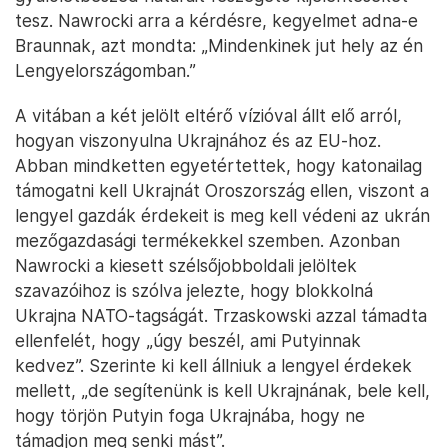
tesz. Nawrocki arra a kérdésre, kegyelmet adna-e
Braunnak, azt mondta: „Mindenkinek jut hely az én
Lengyelországomban.”
A vitában a két jelölt eltérő vízióval állt elő arról,
hogyan viszonyulna Ukrajnához és az EU-hoz.
Abban mindketten egyetértettek, hogy katonailag
támogatni kell Ukrajnát Oroszország ellen, viszont a
lengyel gazdák érdekeit is meg kell védeni az ukrán
mezőgazdasági termékekkel szemben. Azonban
Nawrocki a kiesett szélsőjobboldali jelöltek
szavazóihoz is szólva jelezte, hogy blokkolná
Ukrajna NATO-tagságát. Trzaskowski azzal támadta
ellenfelét, hogy „úgy beszél, ami Putyinnak
kedvez”. Szerinte ki kell állniuk a lengyel érdekek
mellett, „de segítenünk is kell Ukrajnának, bele kell,
hogy törjön Putyin foga Ukrajnába, hogy ne
támadjon meg senki mást”.