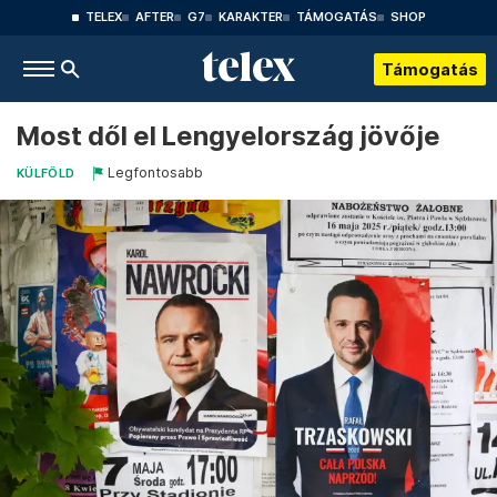
TELEX
AFTER
G7
KARAKTER
TÁMOGATÁS
SHOP
Támogatás
Most dől el Lengyelország jövője
Legfontosabb
KÜLFÖLD