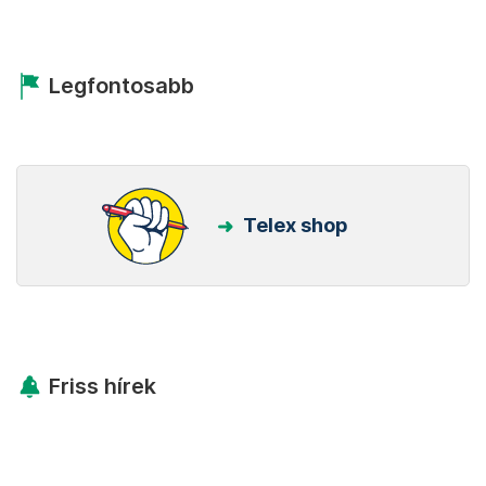
Kövess minket Facebookon is!
Követem!
Legfontosabb