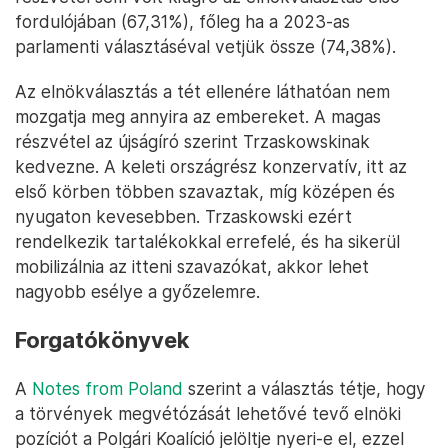
Andrzej Duda és Karol Nawrocki a rzeszówi CPAC konferencián –
Fotó: Klaudia Radecka / NurPhoto / AFP
Elsőre úgy tűnhet, Lengyelország nagyon feszülten
várja a kampány végét, de Kokot szerint az
emberek nem beszélnek olyan sokat a politikáról. A
választás nem hozza az embereket agresszív
hangulatba, megszokták már, hogy a politika az
életnek csak egy szelete. Ezt jelzi, hogy a választási
részvétel sem volt kiugró az elnökválasztás első
fordulójában (67,31%), főleg ha a 2023-as
parlamenti választáséval vetjük össze (74,38%).
Az elnökválasztás a tét ellenére láthatóan nem
mozgatja meg annyira az embereket. A magas
részvétel az újságíró szerint Trzaskowskinak
kedvezne. A keleti országrész konzervatív, itt az