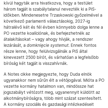
államfővel, de a cikk szerint előrehozott
választástól nem kéne tartani. A kormánynak
egyébként háromötödös parlamenti többségre
lenne szüksége az elnöki vétó felülírásához, de
nincs ennyi képviselőjük a szejmben.
Jogilag viszont eddig is kreatív volt a Tusk-
kormány, ha meg kellett kerülni a nyolcéves
kormányzása alatt illiberális rendszert építő PiS által
bebetonozott személyeket és intézményeket. Az
alkotmánybíróság döntéseit is sokszor figyelmen
kívül hagyták arra hivatkozva, hogy a testület
három tagját is szabálytalanul nevezték ki a PiS-
időkben. Mindenesetre Trzaskowski győzelmével a
következő parlamenti választásokig, 2027-ig
hátralévő két és fél évben könnyebb dolga lenne a
PO vezette koalíciónak, és befejezhetnék az
átalakításokat – vagy ahogy hívják, a rendszer