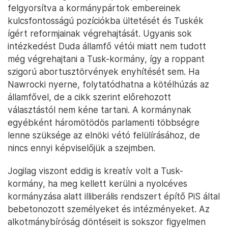
első körben többen szavaztak, míg középen és
nyugaton kevesebben. Trzaskowski ezért
rendelkezik tartalékokkal errefelé, és ha sikerül
mobilizálnia az itteni szavazókat, akkor lehet
nagyobb esélye a győzelemre.
Forgatókönyvek
A
Notes from Poland
szerint a választás tétje, hogy
a törvények megvétózását lehetővé tevő elnöki
pozíciót a Polgári Koalíció jelöltje nyeri-e el, ezzel
felgyorsítva a kormánypártok embereinek
kulcsfontosságú pozíciókba ültetését és Tuskék
ígért reformjainak végrehajtását. Ugyanis sok
intézkedést Duda államfő vétói miatt nem tudott
még végrehajtani a Tusk-kormány, így a roppant
szigorú abortusztörvények enyhítését sem. Ha
Nawrocki nyerne, folytatódhatna a kötélhúzás az