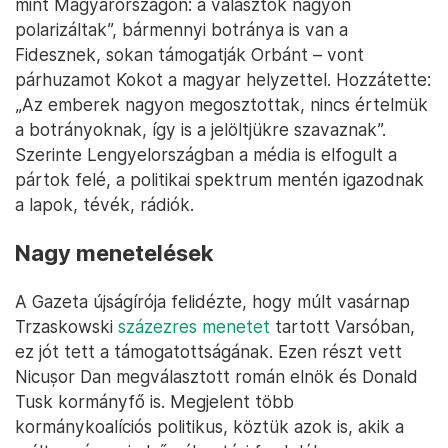
mint Magyarországon: a választók nagyon
polarizáltak”, bármennyi botránya is van a
Fidesznek, sokan támogatják Orbánt – vont
párhuzamot Kokot a magyar helyzettel. Hozzátette:
„Az emberek nagyon megosztottak, nincs értelmük
a botrányoknak, így is a jelöltjükre szavaznak”.
Szerinte Lengyelországban a média is elfogult a
pártok felé, a politikai spektrum mentén igazodnak
a lapok, tévék, rádiók.
Nagy menetelések
A Gazeta újságírója felidézte, hogy múlt vasárnap
Trzaskowski
százezres menetet
tartott Varsóban,
ez jót tett a támogatottságának. Ezen részt vett
Nicușor Dan megválasztott román elnök és Donald
Tusk kormányfő is. Megjelent több
kormánykoalíciós politikus, köztük azok is, akik a