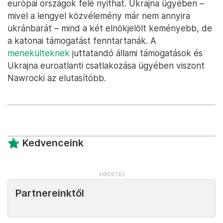
reménykedik, ha Nawrocki győz, egyfelől a pártjuk
is megerősödik, másfelől felrobbanhat belülről a
kormánykoalíció, és a Néppárt esetleg a PiS mellé
állhat. Ezt ugyanakkor elemzők nem tartják
valószínűnek.
Végül arról írt a lap, hogy az elnöknek valamennyi
befolyása a külpolitikára is van. Míg Trzaskowski
győzelme esetén a német–francia orientáció és az
EU-barátság lehet a központi elem, addig Nawrocki
inkább az Egyesült Államok és a közép-kelet-
európai országok felé nyithat. Ukrajna ügyében –
mivel a lengyel közvélemény már nem annyira
ukránbarát – mind a két elnökjelölt keményebb, de
a katonai támogatást fenntartanák. A
menekülteknek
juttatandó állami támogatások és
Ukrajna euroatlanti csatlakozása ügyében viszont
Nawrocki az elutasítóbb.