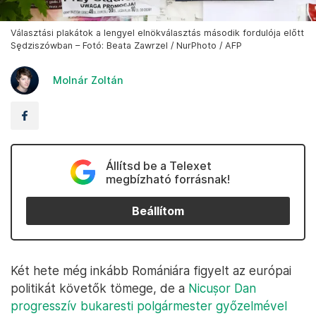
Választási plakátok a lengyel elnökválasztás második fordulója előtt
Sędziszówban – Fotó: Beata Zawrzel / NurPhoto / AFP
Molnár Zoltán
Állítsd be a Telexet
megbízható forrásnak!
Beállítom
Két hete még inkább Romániára figyelt az európai
politikát követők tömege, de a
Nicușor Dan
progresszív bukaresti polgármester győzelmével