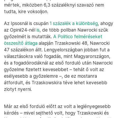
mértek, miközben 6,3 százaléknyi szavazó nem
tudta, kire voksoljon.
Az Ipsosnál is csupán
1 százalék a különbség
, ahogy
az Opinii24-nél
is
, de több pollban Nawrocki szűk
győzelmét is mutatták.
A Politico felméréseket
összesítő átlaga
alapján Trzaskowski 48, Nawrocki
47 százalékon állt. Lengyelországban jobban fut a
választásokra való fogadás, mint Magyarországon,
és a fogadóirodáknál az első forduló után Nawrocki
győzelme fizetett kevesebbet – tehát ő volt az
esélyesebb a győzelemre –, de ez mostanra
átfordult, és Trzaskowskira téve lehet kevesebb
zlotyt nyerni.
Már az első forduló előtt az volt a leglényegesebb
kérdés – mivel sejthető volt, hogy Trzaskowski és