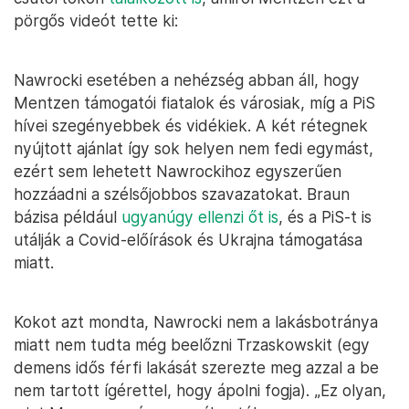
pörgős videót tette ki:
Nawrocki esetében a nehézség abban áll, hogy
Mentzen támogatói fiatalok és városiak, míg a PiS
hívei szegényebbek és vidékiek. A két rétegnek
nyújtott ajánlat így sok helyen nem fedi egymást,
ezért sem lehetett Nawrockihoz egyszerűen
hozzáadni a szélsőjobbos szavazatokat. Braun
bázisa például
ugyanúgy ellenzi őt is
, és a PiS-t is
utálják a Covid-előírások és Ukrajna támogatása
miatt.
Kokot azt mondta, Nawrocki nem a lakásbotránya
miatt nem tudta még beelőzni Trzaskowskit (egy
demens idős férfi lakását szerezte meg azzal a be
nem tartott ígérettel, hogy ápolni fogja). „Ez olyan,