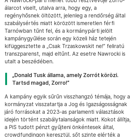
A Nawrocki-párti menet több résztvevője Zorro-
álarcot viselt, utalva arra, hogy egy, a
regényhősnek öltözött, jelenleg a rendőrség által
szabálysértés miatt körözött ismeretlen férfi
Tarnówban tűnt fel, és a kormánypárti jelölt
kampánygyűlése során egy közeli ház tetején
kifüggesztette a „Csak Trzaskowskit ne!” feliratú
transzparenst, majd eltűnt. Az esetre Nawrocki is
utalt a beszédében.
„Donald Tusk állama, amely Zorrót körözi.
Tartsd magad, Zorro!”
A kampány egyik sűrűn visszhangzó témája, hogy a
kormányzat visszatartja a Jog és Igazságosságnak
járó forrásokat a 2023-as parlamenti választások
idején történt szabálytalanságok miatt. Kokot állítja,
a PiS tudott pénzt gyűjteni önkéntesek által,
crowdfundingon keresztül, sőt szinte elérték a