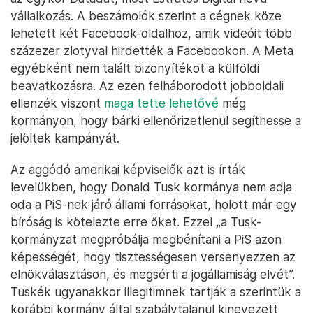
vállalkozás. A beszámolók szerint a cégnek köze
lehetett két Facebook-oldalhoz, amik videóit több
százezer zlotyval hirdették a Facebookon. A Meta
egyébként nem talált bizonyítékot a külföldi
beavatkozásra. Az ezen felháborodott jobboldali
ellenzék viszont
maga tette lehetővé
még
kormányon, hogy bárki ellenőrizetlenül segíthesse a
jelöltek kampányát.
Az aggódó amerikai képviselők azt is írták
levelükben, hogy Donald Tusk kormánya nem adja
oda a PiS-nek járó állami forrásokat, holott már egy
bíróság is kötelezte erre őket. Ezzel „a Tusk-
kormányzat megpróbálja megbénítani a PiS azon
képességét, hogy tisztességesen versenyezzen az
elnökválasztáson, és megsérti a jogállamiság elvét”.
Tuskék ugyanakkor illegitimnek tartják a szerintük a
korábbi kormány által szabálytalanul kinevezett