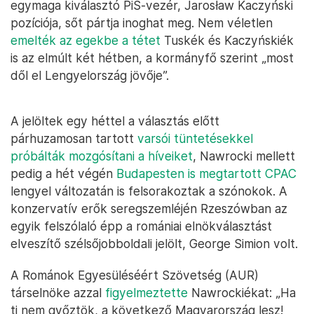
egymaga kiválasztó PiS-vezér, Jarosław Kaczyński
pozíciója, sőt pártja inoghat meg. Nem véletlen
emelték az egekbe a tétet
Tuskék és Kaczyńskiék
is az elmúlt két hétben, a kormányfő szerint „most
dől el Lengyelország jövője”.
A jelöltek egy héttel a választás előtt
párhuzamosan tartott
varsói tüntetésekkel
próbálták mozgósítani a híveiket
, Nawrocki mellett
pedig a hét végén
Budapesten is megtartott CPAC
lengyel változatán is felsorakoztak a szónokok. A
konzervatív erők seregszemléjén Rzeszówban az
egyik felszólaló épp a romániai elnökválasztást
elveszítő szélsőjobboldali jelölt, George Simion volt.
A Románok Egyesüléséért Szövetség (AUR)
társelnöke azzal
figyelmeztette
Nawrockiékat: „Ha
ti nem győztök, a következő Magyarország lesz!