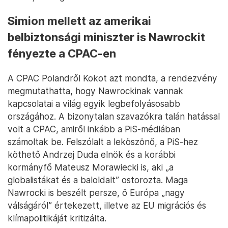
Simion mellett az amerikai
belbiztonsági miniszter is Nawrockit
fényezte a CPAC-en
A CPAC Polandről Kokot azt mondta, a rendezvény
megmutathatta, hogy Nawrockinak vannak
kapcsolatai a világ egyik legbefolyásosabb
országához. A bizonytalan szavazókra talán hatással
volt a CPAC, amiről inkább a PiS-médiában
számoltak be. Felszólalt a leköszönő, a PiS-hez
köthető Andrzej Duda elnök és a korábbi
kormányfő Mateusz Morawiecki is, aki „a
globalistákat és a baloldalt” ostorozta. Maga
Nawrocki is beszélt persze, ő Európa „nagy
válságáról” értekezett, illetve az EU migrációs és
klímapolitikáját kritizálta.