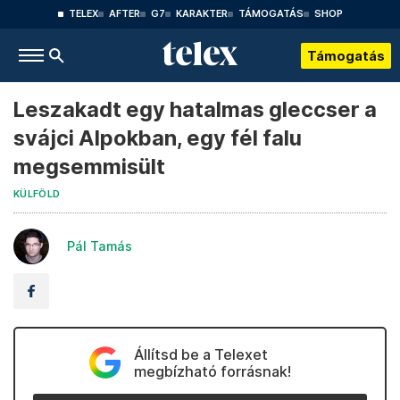
TELEX
AFTER
G7
KARAKTER
TÁMOGATÁS
SHOP
Támogatás
Leszakadt egy hatalmas gleccser a
svájci Alpokban, egy fél falu
megsemmisült
KÜLFÖLD
Pál Tamás
Állítsd be a Telexet
megbízható forrásnak!