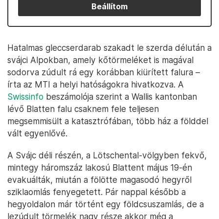
Beállítom
Hatalmas gleccserdarab szakadt le szerda délután a
svájci Alpokban, amely kőtörmeléket is magával
sodorva zúdult rá egy korábban kiürített falura –
írta az MTI a helyi hatóságokra hivatkozva. A
Swissinfo
beszámolója szerint a Wallis kantonban
lévő Blatten falu csaknem fele teljesen
megsemmisült a katasztrófában, több ház a földdel
vált egyenlővé.
A Svájc déli részén, a Lötschental-völgyben fekvő,
mintegy háromszáz lakosú Blattent május 19-én
evakuálták, miután a fölötte magasodó hegyről
sziklaomlás fenyegetett. Pár nappal később a
hegyoldalon már történt egy földcsuszamlás, de a
lezúdult törmelék nagy része akkor még a