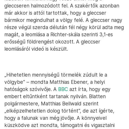
gleccseren halmozódott fel. A szakértők azonban
már akkor is attól tartottak, hogy a gleccser
bármikor megindulhat a völgy felé. A gleccser nagy
része végül szerda délután fél négy körül adta meg
magát, a leomlása a Richter-skála szerinti 3,1-es
erősségű földrengést okozott. A gleccser
leomlásáról videó is készült.
„Hihetetlen mennyiségű törmelék zúdult le a
völgybe” – mondta Matthias Ebener, a helyi
hatóságok szóvivője. A
BBC
azt írta, hogy egy
embert eltűntként tartanak nyilván. Blatten
polgármestere, Matthias Bellwald szerint
„elképzelhetetlen dolog történt”, de azt ígérte,
hogy a falunak van még jövője. A könnyeivel
küszködve azt mondta, támogatni és vigasztalni