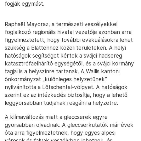
fogják egymást.
Raphaël Mayoraz, a természeti veszélyekkel
foglalkozó regionális hivatal vezetője azonban arra
figyelmeztetett, hogy további evakuálásokra lehet
szükség a Blattenhez közeli területeken. A helyi
hatóságok segítséget kértek a svájci hadsereg
katasztrófaelhárító egységétől, és a svájci kormány
tagjai is a helyszínre tartanak. A Wallis kantoni
önkormányzat „különleges helyzetűnek”
nyilvánította a Lötschental-völgyet. A hatóságok
szerint ez az intézkedés biztosítja, hogy a lehető
leggyorsabban tudjanak reagálni a helyzetre.
A klímaváltozás miatt a gleccserek egyre
gyorsabban olvadnak. A gleccserkutatók már évek
óta arra figyelmeztetnek, hogy egyes alpesi
városok és falvak veszélyben lehetnek, és