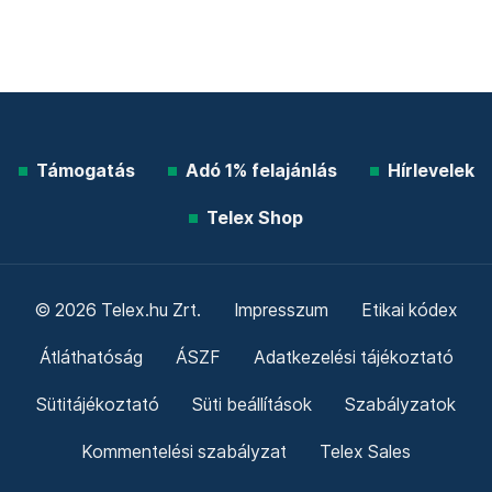
Támogatás
Adó 1% felajánlás
Hírlevelek
Telex Shop
© 2026 Telex.hu Zrt.
Impresszum
Etikai kódex
Átláthatóság
ÁSZF
Adatkezelési tájékoztató
Sütitájékoztató
Süti beállítások
Szabályzatok
Kommentelési szabályzat
Telex Sales