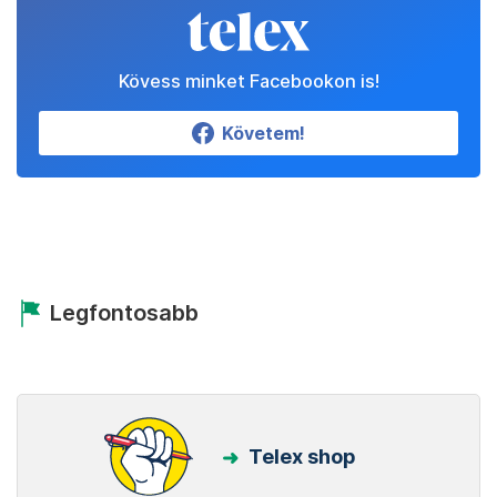
Kövess minket Facebookon is!
Követem!
Legfontosabb
Telex shop