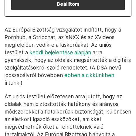
Beállítom
Az Európai Bizottság vizsgálatot indított, hogy a
Pornhub, a Stripchat, az XNXX és az XVideos
megfelelően védik-e a kiskorúakat. Az uniós
testület a
keddi bejelentése alapján
arra
gyanakszik, hogy az oldalak megsértették a digitális
szolgáltatásokról szóló rendeletet. (A DSA nevű
jogszabályról bővebben
ebben a cikkünkben
írtunk.)
Az uniós testület előzetesen arra jutott, hogy az
oldalak nem biztosították hatékony és arányos
módszerekkel a fiatalkorúak biztonságát, különösen
az életkort igazoló eszközöket, amikkel
megvédhetnék őket a felnőtteknek való
tartalmaktól. Az Európai Bizottság hiányolta a