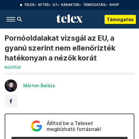
TELEX
AFTER
G7
KARAKTER
TÁMOGATÁS
SHOP
Támogatás
Pornóoldalakat vizsgál az EU, a
gyanú szerint nem ellenőrizték
hatékonyan a nézők korát
KÜLFÖLD
Márton Balázs
Állítsd be a Telexet
megbízható forrásnak!