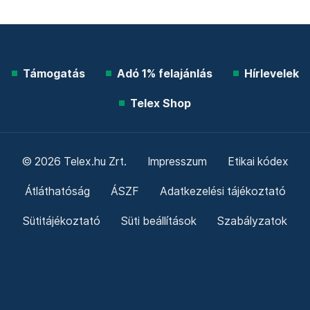
Támogatás
Adó 1% felajánlás
Hírlevelek
Telex Shop
© 2026 Telex.hu Zrt.
Impresszum
Etikai kódex
Átláthatóság
ÁSZF
Adatkezelési tájékoztató
Sütitájékoztató
Süti beállítások
Szabályzatok
Kommentelési szabályzat
Telex Sales