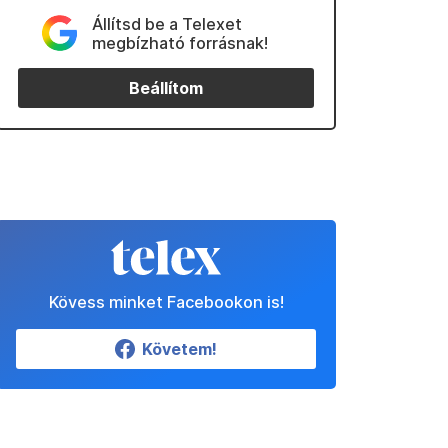
Állítsd be a Telexet
megbízható forrásnak!
Beállítom
Kövess minket Facebookon is!
Követem!