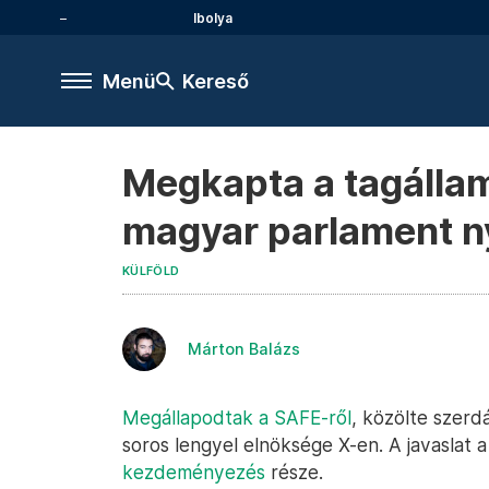
Ibolya
Menü
Kereső
Megkapta a tagállam
magyar parlament ny
KÜLFÖLD
Márton Balázs
Megállapodtak a SAFE-ről
, közölte szerd
soros lengyel elnöksége X-en. A javasla
kezdeményezés
része.