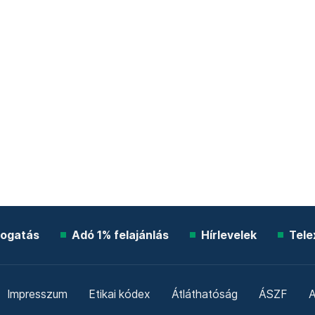
ogatás
Adó 1% felajánlás
Hírlevelek
Tele
Impresszum
Etikai kódex
Átláthatóság
ÁSZF
A