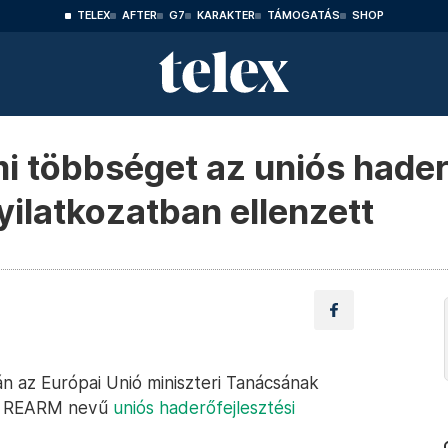
TELEX
AFTER
G7
KARAKTER
TÁMOGATÁS
SHOP
i többséget az uniós haderő
ilatkozatban ellenzett
án az Európai Unió miniszteri Tanácsának
t a REARM nevű
uniós haderőfejlesztési