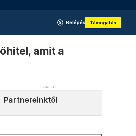
Belépés
Támogatás
hitel, amit a
Partnereinktől