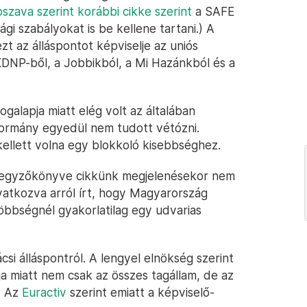
szava szerint korábbi cikke szerint
a SAFE
gi szabályokat is be kellene tartani.) A
zt az álláspontot képviselje az uniós
DNP-ből, a Jobbikból, a Mi Hazánkból és a
ogalapja miatt elég volt az általában
kormány egyedül nem tudott vétózni.
ellett volna egy blokkoló kisebbséghez.
és jegyzőkönyve cikkünk megjelenésekor nem
vatkozva arról írt, hogy Magyarország
többségnél gyakorlatilag egy udvarias
si álláspontról. A lengyel elnökség szerint
pja miatt nem csak az összes tagállam, de az
. Az
Euractiv
szerint emiatt a képviselő-