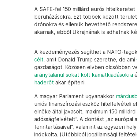
A SAFE-fel 150 milliárd eurós hitelkerete
beruházásokra. Ezt többek között terület
drónokra és ellenük bevethető rendszere
akarnak, ebből Ukrajnának is adhatnak ké
A kezdeményezés segíthet a NATO-tagok
célt
, amit Donald Trump szeretne, de ami
gazdaságot. Közösen elvben olcsóbban ve
aránytalanul sokat költ kamatkiadásokra
haderőt
akar építeni.
A magyar Parlament ugyanakkor
márciusb
uniós finanszírozási eszköz hitelfelvételi e
elnöke által javasolt, maximum 150 milliá
adósságfelvételt”. A döntést „az európai 
fenntartásaival”, valamint az egyszeri helyr
indokolta. (Utóbbiból jogállamisági felté