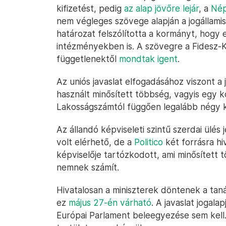
kifizetést, pedig
az alap jövőre lejár
, a
Nép
nem végleges szövege alapján a jogállamisá
határozat felszólította a kormányt, hogy e
intézményekben is. A szövegre a Fidesz-K
függetlenektől
mondtak igent
.
Az uniós javaslat elfogadásához viszont a j
használt minősített többség, vagyis egy 
Lakosságszámtól függően legalább négy k
Az állandó képviseleti szintű szerdai ül
volt elérhető, de a
Politico
két forrásra hi
képviselője tartózkodott, ami minősített 
nemnek számít.
Hivatalosan a miniszterek döntenek a tanác
ez
május 27-én várható
. A javaslat jogala
Európai Parlament beleegyezése sem kell