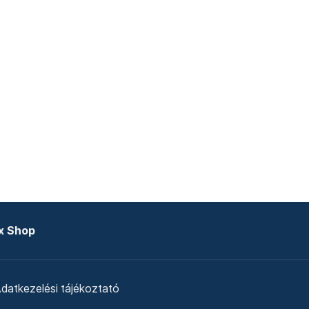
x Shop
datkezelési tájékoztató