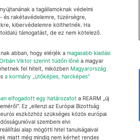
t nyújtanának a tagállamoknak védelmi
- és rakétavédelemre, tüzérségre,
kre, kibervédelemre költhetnék. Ha
toldalú támogatást, de ez nem kötelező.
nak abban, hogy elérjék a
magasabb kiadási
Orbán Viktor szerint tüdőn lőné
a magyar
hetnek fel hitelt, miközben
Magyarország
és
a kormány „ütőképes, harcképes”
an elfogadott egy határozatot
a REARM „új
leméről”. Ez „ellenzi az Európai Bizottság
rd eurós eszközhöz szükséges közös európai
adósságunióval szembeni elvi
eállítási alap mögötti hitel tanulságaival
telek miatt még mindig nem kérhet rendes