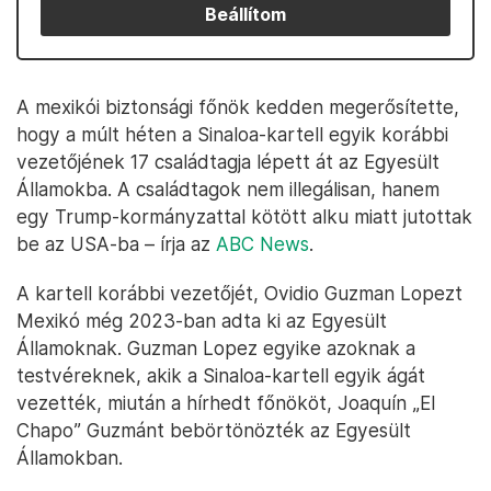
Beállítom
A mexikói biztonsági főnök kedden megerősítette,
hogy a múlt héten a Sinaloa-kartell egyik korábbi
vezetőjének 17 családtagja lépett át az Egyesült
Államokba. A családtagok nem illegálisan, hanem
egy Trump-kormányzattal kötött alku miatt jutottak
be az USA-ba – írja az
ABC News
.
A kartell korábbi vezetőjét, Ovidio Guzman Lopezt
Mexikó még 2023-ban adta ki az Egyesült
Államoknak. Guzman Lopez egyike azoknak a
testvéreknek, akik a Sinaloa-kartell egyik ágát
vezették, miután a hírhedt főnököt, Joaquín „El
Chapo” Guzmánt bebörtönözték az Egyesült
Államokban.