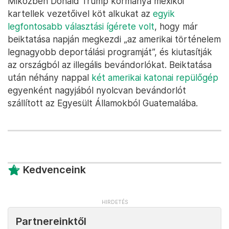
Miközben Donald Trump kormánya mexikói
kartellek vezetőivel köt alkukat az
egyik
legfontosabb választási ígérete volt
, hogy már
beiktatása napján megkezdi „az amerikai történelem
legnagyobb deportálási programját”, és kiutasítják
az országból az illegális bevándorlókat. Beiktatása
után néhány nappal
két amerikai katonai repülőgép
egyenként nagyjából nyolcvan bevándorlót
szállított az Egyesült Államokból Guatemalába.
Kedvenceink
Partnereinktől