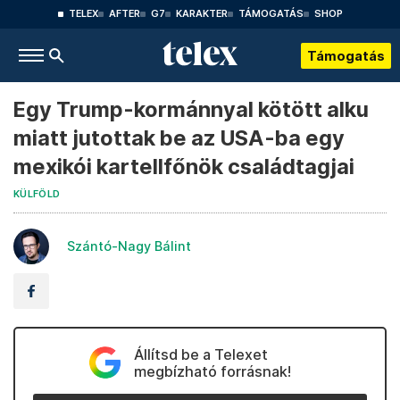
TELEX
AFTER
G7
KARAKTER
TÁMOGATÁS
SHOP
Támogatás
Egy Trump-kormánnyal kötött alku
miatt jutottak be az USA-ba egy
mexikói kartellfőnök családtagjai
KÜLFÖLD
Szántó-Nagy Bálint
Állítsd be a Telexet
megbízható forrásnak!