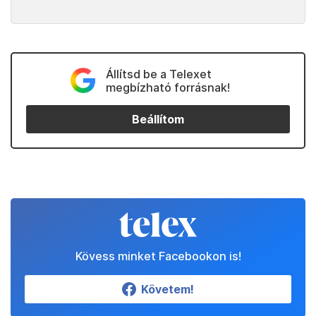
Állítsd be a Telexet
megbízható forrásnak!
Beállítom
Kövess minket Facebookon is!
Követem!