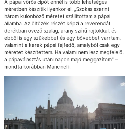
A pápai vörös cipőt ennél is több lehetséges
méretben készítik ilyenkor el. „Szokás szerint
három különböző méretet szállítottam a pápai
államba. Az öltözék részét képzi a reverendát
derékban övező szalag, arany színű rojtokkal, és
ebből is egy szűkebbet és egy bővebbet varrtam,
valamint a kerek pápai fejfedő, amelyből csak egy
méretet készítettem. Ha valami nem lesz megfelelő,
a pápaválasztás utáni napon majd megigazítom” –
mondta korábban Mancinelli.