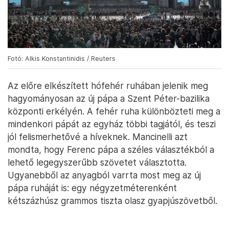
Fotó: Alkis Konstantinidis / Reuters
Az előre elkészített hófehér ruhában jelenik meg
hagyományosan az új pápa a Szent Péter-bazilika
központi erkélyén. A fehér ruha különbözteti meg a
mindenkori pápát az egyház többi tagjától, és teszi
jól felismerhetővé a híveknek. Mancinelli azt
mondta, hogy Ferenc pápa a széles választékból a
lehető legegyszerűbb szövetet választotta.
Ugyanebből az anyagból varrta most meg az új
pápa ruháját is: egy négyzetméterenként
kétszázhúsz grammos tiszta olasz gyapjúszövetből.