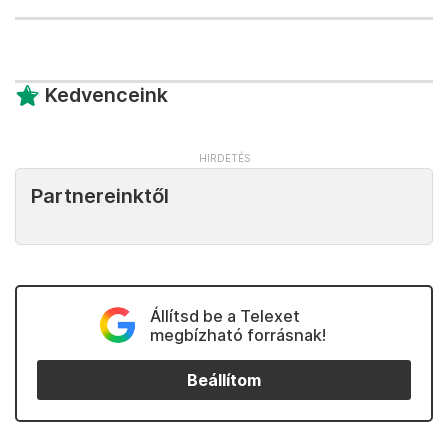
Kedvenceink
Partnereinktől
Állítsd be a Telexet
megbízható forrásnak!
Beállítom