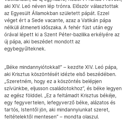
aki XIV. Leó néven lép trónra. Először választottak
az Egyesült Államokban született pápát. Ezzel
véget ért a Sede vacante, azaz a Vatikán pápa
nélküli átmeneti időszaka. A fehér füst után egy
órával lépett ki a Szent Péter-bazilika erkélyére az
új pápa, aki beszédet mondott az
egybegyűlteknek.
„Béke mindannyiótokkal!” – kezdte XIV. Leó pápa,
aki Krisztus köszöntését idézte első beszédében.
„Szeretném, hogy ez a köszöntés belépjen
szívünkbe, eljusson családotokhoz”, és béke legyen
az egész földdel. „Ez a feltámadt Krisztus békéje,
egy fegyvertelen, lefegyverző béke, alázatos és
tartós, Istentől jön, aki mindannyiunkat szeret,
feltételektől mentesen” – mondta olaszul.