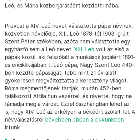
Leó, és Mária közbenjárásáért kezdett imába.
Prevost a XIV. Leó nevet választotta pápai névnek:
közvetlen névelődje, XIII. Leó 1878-tól 1903-ig ült
Szent Péter székében, azóta nem választotta egy
egyházfő sem a Leó nevet.
XIII. Leó
volt az első a
pápák közül, aki felszólalt a munkások jogaiért 1891-
es enciklikájában. I. Leó pápa, Nagy Szent Leó 440-
ben kezdte pápaságát, több mint 21 év alatt
gyökeresen megváltoztatta a keresztény világot.
Róma megmentőjének tartják, miután 452-ben
találkozott Attila hun vezérrel, és rávette, hogy ne
támadja meg a várost. Ezzel összhangban lehet az
is, hogy XIV. Leó az erkélyen a békéért szólalt fel. A
névválasztásról
bővebben ebben a cikkünkben
írtunk.