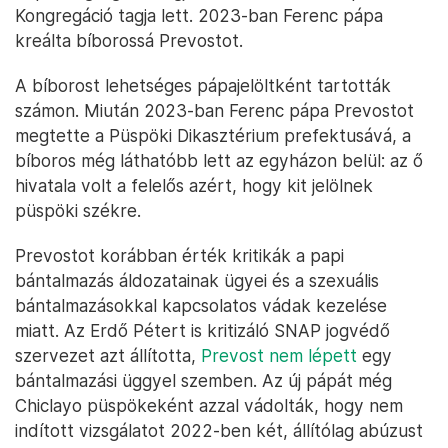
Kongregáció tagja lett. 2023-ban Ferenc pápa
kreálta bíborossá Prevostot.
A bíborost lehetséges pápajelöltként tartották
számon. Miután 2023-ban Ferenc pápa Prevostot
megtette a Püspöki Dikasztérium prefektusává, a
bíboros még láthatóbb lett az egyházon belül: az ő
hivatala volt a felelős azért, hogy kit jelölnek
püspöki székre.
Prevostot korábban érték kritikák a papi
bántalmazás áldozatainak ügyei és a szexuális
bántalmazásokkal kapcsolatos vádak kezelése
miatt. Az Erdő Pétert is kritizáló SNAP jogvédő
szervezet azt állította,
Prevost nem lépett
egy
bántalmazási üggyel szemben. Az új pápát még
Chiclayo püspökeként azzal vádolták, hogy nem
indított vizsgálatot 2022-ben két, állítólag abúzust