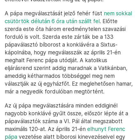
A pápa megválasztását jelző fehér füst
nem sokkal
csütörtök délután 6 óra után szállt fel
. Előtte
szerda este óta három eredménytelen szavazási
forduló is volt. Szerda este zárták be a 133
pápaválasztó bíborost a konklávéra a Sixtus-
kápolnába, hogy megválasszák az április 21-én
meghalt Ferenc pápa utódját. A katolikus
eljárásrend szerint addig maradnak a Vatikánban,
ameddig kétharmados többséggel meg nem
választják az új egyházfőt. Ez meglehetősen hamar,
már a negyedik fordulóban megtörtént.
Az új pápa megválasztására minden eddiginél
nagyobb konklávé gyűlt össze, először lépte át a
pápaválasztók száma a VI. Pál által megszabott
maximális 120-at. Az április 21-én
elhunyt Ferenc
pápa
vezetése alatt bíborosi kinevezéseivel egy