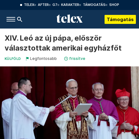
TELEX
AFTER
G7
KARAKTER
TÁMOGATÁS
SHOP
Támogatás
XIV. Leó az új pápa, először
választottak amerikai egyházfőt
Legfontosabb
frissítve
KÜLFÖLD