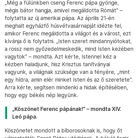
„Még a fülünkben cseng Ferenc pápa gyönge,
mégis bátor hangja, amivel megáldotta Rómát” –
folytatta az új amerikai pápa. Az április 21-én
meghalt egyházfő húsvétvasárnapját idézte fel,
amikor Ferenc megáldotta a világot és a várost, ezt
kívánja ő is folytatni. „Isten szeret mindannyiótokat,
a rossz nem győzedelmeskedik, mind Isten kezében
vagytok” – mondta. Azt kérte, Istennel kéz a
kézben haladjunk, hisz Krisztus tanítványai
vagyunk, a világnak szüksége van a fényére, „mint
egy hídra, amin elér minket Isten és az ő szeretete”.
Arra kérte, segítsen mindenki a hidak építésében,
hogy egy békés nép legyünk.
„Köszönet Ferenc pápának!” – mondta XIV.
Leó pápa.
Köszönetet mondott a bíborosoknak is, hogy őt