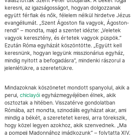
választották Szent Péter utódjának. A békét fogja
keresni, az igazságosságot, hogyan dolgozzanak
együtt férfiak és nők, félelem nélkül hirdetve Jézus
evangéliumát. „Szent Ágoston fia vagyok, Ágoston-
rendi” – mondta, majd a szentet idézte: „Veletek
vagyok keresztény, és értetek vagyok püspök.”
Ezután Róma egyházát köszöntötte. „Együtt kell
keresnünk, hogyan legyünk misszionárius egyház,
mindig nyitott a befogadásra”, mindenki rászorul a
jelenlétükre, a szeretetükre.
Mindazoknak köszönetet mondott spanyolul, akik a
perui,
chiclayói
egyházmegyéjében élnek, akik
osztoztak a hitében. Visszatérve gondolatban
Rómába, azt mondta, szinodális egyházat akar, ami
mindig a békét, a szeretetet keresi, arra törekszik,
hogy közel legyen azokhoz, akik szenvednek. „Ma
a pompeji Madonnához imádkozunk” – folytatta XIV.