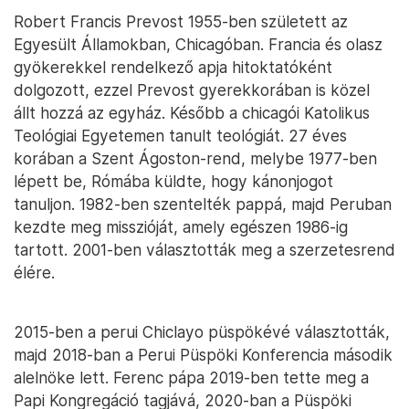
Robert Francis Prevost 1955-ben született az
Egyesült Államokban, Chicagóban. Francia és olasz
gyökerekkel rendelkező apja hitoktatóként
dolgozott, ezzel Prevost gyerekkorában is közel
állt hozzá az egyház. Később a chicagói Katolikus
Teológiai Egyetemen tanult teológiát. 27 éves
korában a Szent Ágoston-rend, melybe 1977-ben
lépett be, Rómába küldte, hogy kánonjogot
tanuljon. 1982-ben szentelték pappá, majd Peruban
kezdte meg misszióját, amely egészen 1986-ig
tartott. 2001-ben választották meg a szerzetesrend
élére.
2015-ben a perui Chiclayo püspökévé választották,
majd 2018-ban a Perui Püspöki Konferencia második
alelnöke lett. Ferenc pápa 2019-ben tette meg a
Papi Kongregáció tagjává, 2020-ban a Püspöki