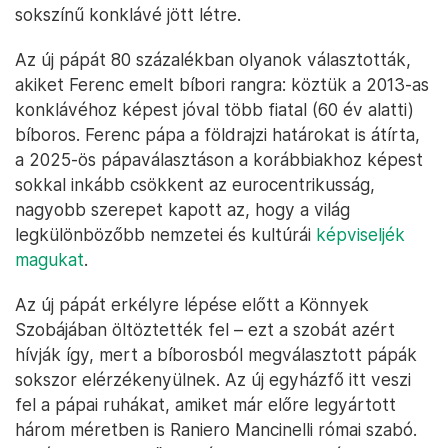
sokszínű konklávé jött létre.
Az új pápát 80 százalékban olyanok választották,
akiket Ferenc emelt bíbori rangra: köztük a 2013-as
konklávéhoz képest jóval több fiatal (60 év alatti)
bíboros. Ferenc pápa a földrajzi határokat is átírta,
a 2025-ös pápaválasztáson a korábbiakhoz képest
sokkal inkább csökkent az eurocentrikusság,
nagyobb szerepet kapott az, hogy a világ
legkülönbözőbb nemzetei és kultúrái
képviseljék
magukat
.
Az új pápát erkélyre lépése előtt a Könnyek
Szobájában öltöztették fel – ezt a szobát azért
hívják így, mert a bíborosból megválasztott pápák
sokszor elérzékenyülnek. Az új egyházfő itt veszi
fel a pápai ruhákat, amiket már előre legyártott
három méretben is Raniero Mancinelli római szabó.