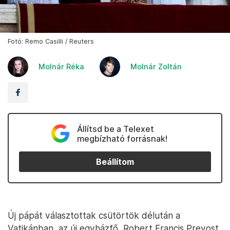
Fotó: Remo Casilli / Reuters
Molnár Réka
Molnár Zoltán
Állítsd be a Telexet
megbízható forrásnak!
Beállítom
Új pápát választottak csütörtök délután a
Vatikánban, az új egyházfő, Robert Francis Prevost,