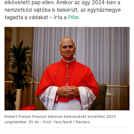
elkövetett pap ellen. Amikor az ügy 2024-ben a
nemzetközi sajtóba is bekerült, az egyházmegye
tagadta a vádakat – írta a
Pillar
.
Robert Francis Prevost bíborosi kinevezését követően 2023.
szeptember 30-án – Fotó: Yara Nardi / Reuters