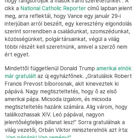
hogy rangsoroljuk a mások iránti szeretetünket”. A
cikk a
National Catholic Reporter
című lapban jelent
meg, arra reflektál, hogy Vance egy január 29-i
interjúban arról beszélt, egy keresztény elgondolás
szerint sorrendben a családunkat, szomszédunkat,
közösségünket, polgártársainkat, végül a világ
többi részét kell szeretnünk, amivel a szerző nem
ért egyet.
Mindettől függetlenül Donald Trump
amerikai elnök
már gratulált
az új egyházfőnek. „Gratulálok Robert
Francis Prevost bíborosnak, akit kineveztek ki
pápává. Nagy megtiszteltetés, hogy ő az első
amerikai pápa. Micsoda izgalom, és micsoda
megtiszteltetés hazánk számára. Alig várom, hogy
találkozhassak XIV. Leó pápával, nagyon
jelentőségteljes pillanat lesz!” Sorra gratulálnak a
világ vezetői, Orbán Viktor miniszterelnök azt írta:
„Van pápánk! Van remény!”