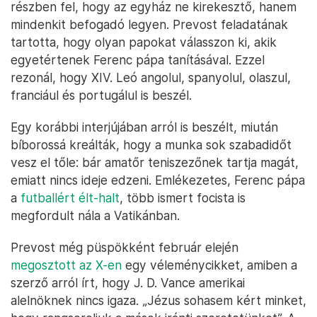
részben fel, hogy az egyház ne kirekesztő, hanem
mindenkit befogadó legyen. Prevost feladatának
tartotta, hogy olyan papokat válasszon ki, akik
egyetértenek Ferenc pápa tanításával. Ezzel
rezonál, hogy XIV. Leó angolul, spanyolul, olaszul,
franciául és portugálul is beszél.
Egy korábbi interjújában arról is beszélt, miután
bíborossá kreálták, hogy a munka sok szabadidőt
vesz el tőle: bár amatőr teniszezőnek tartja magát,
emiatt nincs ideje edzeni. Emlékezetes, Ferenc pápa
a
futballért élt-halt
, több ismert focista is
megfordult nála a Vatikánban.
Prevost még püspökként február elején
megosztott az X-en
egy véleménycikket, amiben a
szerző arról írt, hogy J. D. Vance amerikai
alelnöknek nincs igaza. „Jézus sohasem kért minket,