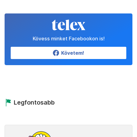
Kövess minket Facebookon is!
Követem!
Legfontosabb