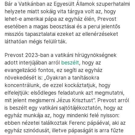
Bár a Vatikánban az Egyesült Államok szuperhatalmi
helyzete miatt sokáig vita tárgya volt az, hogy
lehet-e amerikai pápa az egyház élén, Prevost
esetében a magas beosztásai és a perui jelentős
missziós tapasztalatai ezeket az ellenérzéseket
láthatóan mégis felülírták.
Prevost 2023-ban a vatikáni hírügynökségnek
adott interjújában arról
beszélt
, hogy az
evangelizáció fontos, ez segíti az egyház
növekedését is: „Gyakran a tanításokra
koncentrálunk, de ezzel kockáztatjuk, hogy
elfelejtjük: elsődleges feladatunk azt megmutatni,
mit jelent megismerni Jézus Krisztust”. Prevost arról
is beszélt egy vatikáni sajtótájékoztatón, hogy az
egyház munkája az, hogy mindenki felé nyisson:
ebben nézetei találkoztak Ferenc pápáéval, aki az
egyház szinódusát, illetve pápaságát is arra fűzte