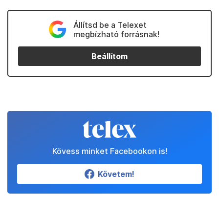
Állítsd be a Telexet
megbízható forrásnak!
Beállítom
Kövess minket Facebookon is!
Követem!