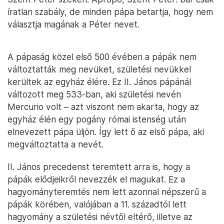
íratlan szabály, de minden pápa betartja, hogy nem
választja magának a Péter nevet.
A pápaság közel első 500 évében a pápák nem
változtatták meg nevüket, születési nevükkel
kerültek az egyház élére. Ez II. János pápánál
változott meg 533-ban, aki születési nevén
Mercurio volt – azt viszont nem akarta, hogy az
egyház élén egy pogány római istenség után
elnevezett pápa üljön. Így lett ő az első pápa, aki
megváltoztatta a nevét.
II. János precedenst teremtett arra is, hogy a
pápák elődjeikről nevezzék el magukat. Ez a
hagyományteremtés nem lett azonnal népszerű a
pápák körében, valójában a 11. századtól lett
hagyomány a születési névtől eltérő, illetve az