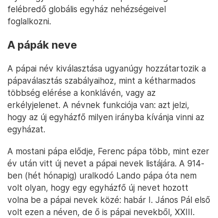
felébredő globális egyház nehézségeivel
foglalkozni.
A pápák neve
A pápai név kiválasztása ugyanúgy hozzátartozik a
pápaválasztás szabályaihoz, mint a kétharmados
többség elérése a konklávén, vagy az
erkélyjelenet. A névnek funkciója van: azt jelzi,
hogy az új egyházfő milyen irányba kívánja vinni az
egyházat.
A mostani pápa elődje, Ferenc pápa több, mint ezer
év után vitt új nevet a pápai nevek listájára. A 914-
ben (hét hónapig) uralkodó Lando pápa óta nem
volt olyan, hogy egy egyházfő új nevet hozott
volna be a pápai nevek közé: habár I. János Pál első
volt ezen a néven, de ő is pápai nevekből, XXIII.