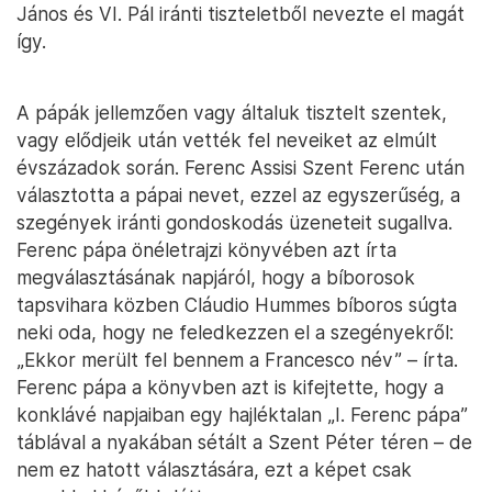
János és VI. Pál iránti tiszteletből nevezte el magát
így.
A pápák jellemzően vagy általuk tisztelt szentek,
vagy elődjeik után vették fel neveiket az elmúlt
évszázadok során. Ferenc Assisi Szent Ferenc után
választotta a pápai nevet, ezzel az egyszerűség, a
szegények iránti gondoskodás üzeneteit sugallva.
Ferenc pápa önéletrajzi könyvében azt írta
megválasztásának napjáról, hogy a bíborosok
tapsvihara közben Cláudio Hummes bíboros súgta
neki oda, hogy ne feledkezzen el a szegényekről:
„Ekkor merült fel bennem a Francesco név” – írta.
Ferenc pápa a könyvben azt is kifejtette, hogy a
konklávé napjaiban egy hajléktalan „I. Ferenc pápa”
táblával a nyakában sétált a Szent Péter téren – de
nem ez hatott választására, ezt a képet csak