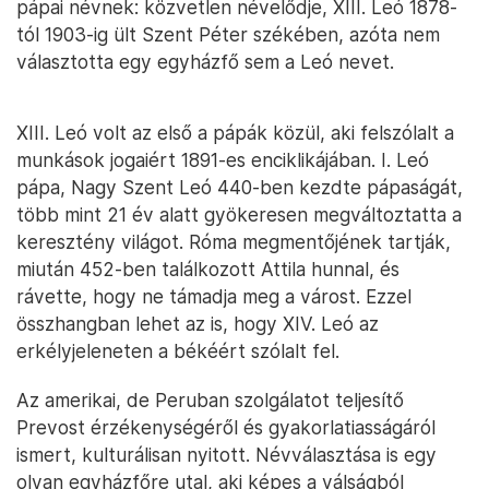
pápai névnek: közvetlen névelődje, XIII. Leó 1878-
tól 1903-ig ült Szent Péter székében, azóta nem
választotta egy egyházfő sem a Leó nevet.
XIII. Leó volt az első a pápák közül, aki felszólalt a
munkások jogaiért 1891-es enciklikájában. I. Leó
pápa, Nagy Szent Leó 440-ben kezdte pápaságát,
több mint 21 év alatt gyökeresen megváltoztatta a
keresztény világot. Róma megmentőjének tartják,
miután 452-ben találkozott Attila hunnal, és
rávette, hogy ne támadja meg a várost. Ezzel
összhangban lehet az is, hogy XIV. Leó az
erkélyjeleneten a békéért szólalt fel.
Az amerikai, de Peruban szolgálatot teljesítő
Prevost érzékenységéről és gyakorlatiasságáról
ismert, kulturálisan nyitott. Névválasztása is egy
olyan egyházfőre utal, aki képes a válságból