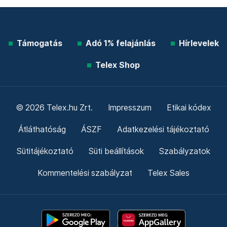
Támogatás
Adó 1% felajánlás
Hírlevelek
Telex Shop
© 2026 Telex.hu Zrt.
Impresszum
Etikai kódex
Átláthatóság
ÁSZF
Adatkezelési tájékoztató
Sütitájékoztató
Süti beállítások
Szabályzatok
Kommentelési szabályzat
Telex Sales