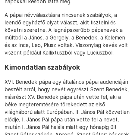
napokkal később látta meg.
A pápai névválasztásra nincsenek szabályok, a
leendő egyházfő olyat választ, akit tisztelni és
követni szeretne. A legnépszerűbb pápanevek a
múltból a János, a Gergely, a Benedek, a Kelemen
és az Ince, Leo, Piusz voltak. Viszonylag kevés volt
viszont például Kallixtuszból vagy Luciuszból.
Kimondatlan szabályok
XVI. Benedek pápa egy általános pápai audenciáján
beszélt arról, hogy nevét egyrészt Szent Benedek,
másrészt XV. Benedek pápa után vette fel, aki a
béke megteremtésére törekedett az első
világháború alatt Európában. II. János Pál közvetlen
elődje, I. János Pál pápa után vette fel a nevet,
miután I. János Pál halála miatt egy hónapig ült
Szent Péter székén. Apropó, Szent Péter: bár csak