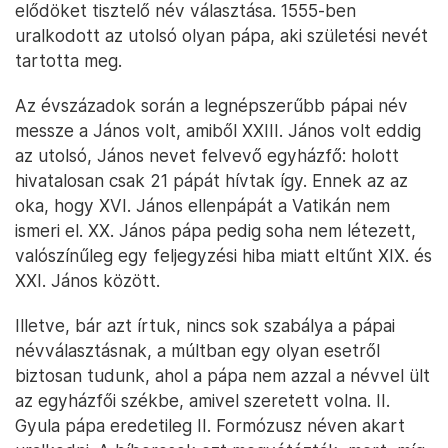
elődöket tisztelő név választása. 1555-ben
uralkodott az utolsó olyan pápa, aki születési nevét
tartotta meg.
Az évszázadok során a legnépszerűbb pápai név
messze a János volt, amiből XXIII. János volt eddig
az utolsó, János nevet felvevő egyházfő: holott
hivatalosan csak 21 pápát hívtak így. Ennek az az
oka, hogy XVI. János ellenpápát a Vatikán nem
ismeri el. XX. János pápa pedig soha nem létezett,
valószínűleg egy feljegyzési hiba miatt eltűnt XIX. és
XXI. János között.
Illetve, bár azt írtuk, nincs sok szabálya a pápai
névválasztásnak, a múltban egy olyan esetről
biztosan tudunk, ahol a pápa nem azzal a névvel ült
az egyházfői székbe, amivel szeretett volna. II.
Gyula pápa eredetileg II. Formózusz néven akart