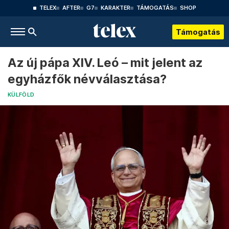
TELEX
AFTER
G7
KARAKTER
TÁMOGATÁS
SHOP
Támogatás
Az új pápa XIV. Leó – mit jelent az
egyházfők névválasztása?
KÜLFÖLD