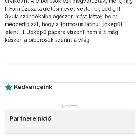
uralkodni. A bíborosok ezt megvétózták, mert, míg
I. Formózusz születési nevét vette fel, addig II.
Gyula szándékaiba egészen mást láttak bele:
mégpedig azt, hogy a formosus latinul „jóképűt”
jelent. II. Jóképű pápára viszont nem állt még
készen a bíborosok szerint a világ.
Kedvenceink
Partnereinktől