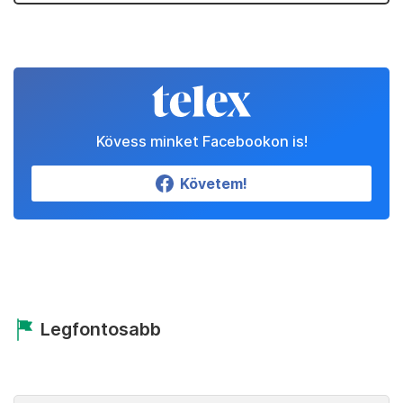
Kövess minket Facebookon is!
Követem!
Legfontosabb