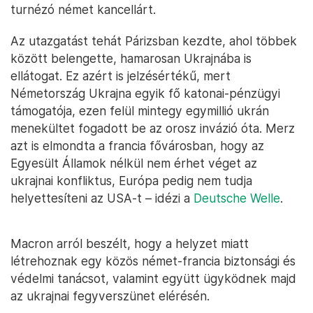
turnézó német kancellárt.
Az utazgatást tehát Párizsban kezdte, ahol többek
között belengette, hamarosan Ukrajnába is
ellátogat. Ez azért is jelzésértékű, mert
Németország Ukrajna egyik fő katonai-pénzügyi
támogatója, ezen felül mintegy egymillió ukrán
menekültet fogadott be az orosz invázió óta. Merz
azt is elmondta a francia fővárosban, hogy az
Egyesült Államok nélkül nem érhet véget az
ukrajnai konfliktus, Európa pedig nem tudja
helyettesíteni az USA-t – idézi a
Deutsche Welle
.
Macron arról beszélt, hogy a helyzet miatt
létrehoznak egy közös német-francia biztonsági és
védelmi tanácsot, valamint együtt ügyködnek majd
az ukrajnai fegyverszünet elérésén.