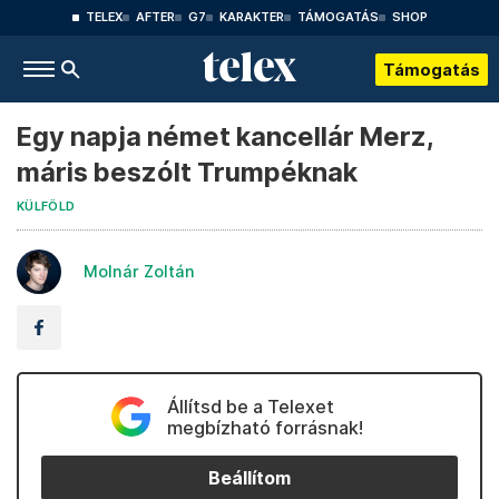
TELEX
AFTER
G7
KARAKTER
TÁMOGATÁS
SHOP
Támogatás
Egy napja német kancellár Merz,
máris beszólt Trumpéknak
KÜLFÖLD
Molnár Zoltán
Állítsd be a Telexet
megbízható forrásnak!
Beállítom