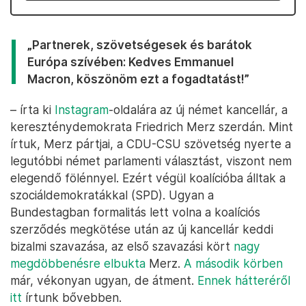
„Partnerek, szövetségesek és barátok
Európa szívében: Kedves Emmanuel
Macron, köszönöm ezt a fogadtatást!”
– írta ki
Instagram
-oldalára az új német kancellár, a
kereszténydemokrata Friedrich Merz szerdán. Mint
írtuk, Merz pártjai, a CDU-CSU szövetség nyerte a
legutóbbi német parlamenti választást, viszont nem
elegendő fölénnyel. Ezért végül koalícióba álltak a
szociáldemokratákkal (SPD). Ugyan a
Bundestagban formalitás lett volna a koalíciós
szerződés megkötése után az új kancellár keddi
bizalmi szavazása, az első szavazási kört
nagy
megdöbbenésre elbukta
Merz.
A második körben
már, vékonyan ugyan, de átment.
Ennek hátteréről
itt
írtunk bővebben.