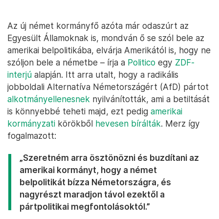
Az új német kormányfő azóta már odaszúrt az
Egyesült Államoknak is, mondván ő se szól bele az
amerikai belpolitikába, elvárja Amerikától is, hogy ne
szóljon bele a németbe – írja a
Politico
egy
ZDF-
interjú
alapján. Itt arra utalt, hogy a radikális
jobboldali Alternatíva Németországért (AfD) pártot
alkotmányellenesnek
nyilvánították, ami a betiltását
is könnyebbé teheti majd, ezt pedig
amerikai
kormányzati
körökből
hevesen bírálták
. Merz így
fogalmazott:
„Szeretném arra ösztönözni és buzdítani az
amerikai kormányt, hogy a német
belpolitikát bízza Németországra, és
nagyrészt maradjon távol ezektől a
pártpolitikai megfontolásoktól.”