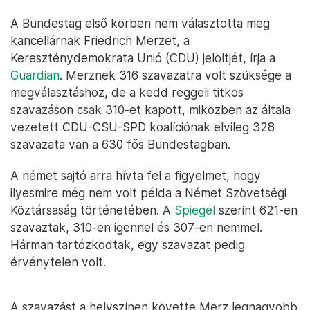
A Bundestag első körben nem választotta meg
kancellárnak Friedrich Merzet, a
Kereszténydemokrata Unió (CDU) jelöltjét, írja a
Guardian
. Merznek 316 szavazatra volt szüksége a
megválasztáshoz, de a kedd reggeli titkos
szavazáson csak 310-et kapott, miközben az általa
vezetett CDU-CSU-SPD koalíciónak elvileg 328
szavazata van a 630 fős Bundestagban.
A német sajtó arra hívta fel a figyelmet, hogy
ilyesmire még nem volt példa a Német Szövetségi
Köztársaság történetében. A
Spiegel
szerint 621-en
szavaztak, 310-en igennel és 307-en nemmel.
Hárman tartózkodtak, egy szavazat pedig
érvénytelen volt.
A szavazást a helyszínen követte Merz legnagyobb