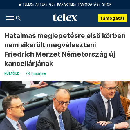
TELEX
AFTER
G7
KARAKTER
TÁMOGATÁS
SHOP
Támogatás
Hatalmas meglepetésre első körben
nem sikerült megválasztani
Friedrich Merzet Németország új
kancellárjának
frissítve
KÜLFÖLD