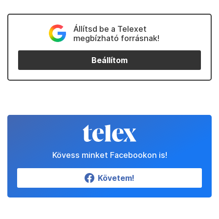
Állítsd be a Telexet
megbízható forrásnak!
Beállítom
Kövess minket Facebookon is!
Követem!