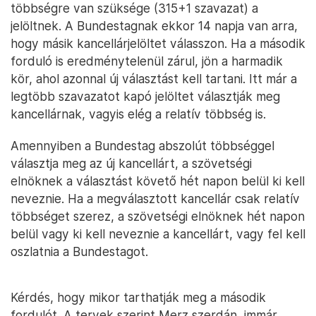
többségre van szüksége (315+1 szavazat) a
jelöltnek. A Bundestagnak ekkor 14 napja van arra,
hogy másik kancellárjelöltet válasszon. Ha a második
forduló is eredménytelenül zárul, jön a harmadik
kör, ahol azonnal új választást kell tartani. Itt már a
legtöbb szavazatot kapó jelöltet választják meg
kancellárnak, vagyis elég a relatív többség is.
Amennyiben a Bundestag abszolút többséggel
választja meg az új kancellárt, a szövetségi
elnöknek a választást követő hét napon belül ki kell
neveznie. Ha a megválasztott kancellár csak relatív
többséget szerez, a szövetségi elnöknek hét napon
belül vagy ki kell neveznie a kancellárt, vagy fel kell
oszlatnia a Bundestagot.
Kérdés, hogy mikor tarthatják meg a második
fordulót. A tervek szerint Merz szerdán, immár