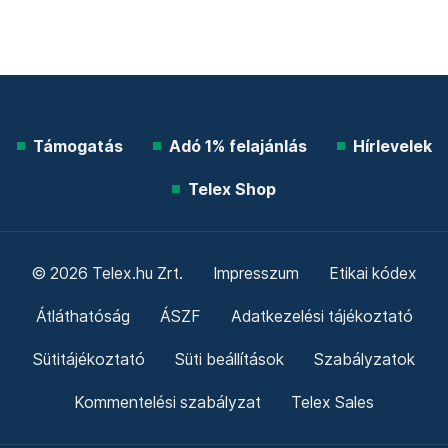
Támogatás
Adó 1% felajánlás
Hírlevelek
Telex Shop
© 2026 Telex.hu Zrt.
Impresszum
Etikai kódex
Átláthatóság
ÁSZF
Adatkezelési tájékoztató
Sütitájékoztató
Süti beállítások
Szabályzatok
Kommentelési szabályzat
Telex Sales