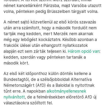
német kancellárként Párizsba, majd Varsóba utazott
volna, pénteken pedig Brüsszelben tárgyalt volna.
A német sajtó közvetlenül az első körös szavazás
után arra számított, hogy a második fordulót nem
tartják meg kedden, mert Merzék nem akarnak
még egy lebőgést kockáztatni. Később azonban a
frakciók ülései után elhangzott nyilatkozatok
alapján ezt sem zárták teljesen ki.
Három opció van
:
kedden, szerdán vagy pénteken tartanák a
második kört.
Az első két időponthoz külön döntés kellene a
Bundestagtól, de a szélsőjobboldali Alternatíva
Németországért (AfD) és a Baloldal is nyitottnak
tűnt erre. A napokban
alkotmányellenesnek
nyilvánított
, de a felmérésekben előretörő AfD új
választásokra szólított fel.