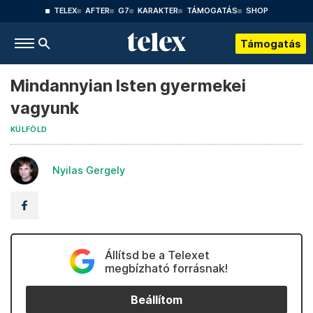
TELEX
AFTER
G7
KARAKTER
TÁMOGATÁS
SHOP
Támogatás
Mindannyian Isten gyermekei
vagyunk
KÜLFÖLD
Nyilas Gergely
Állítsd be a Telexet
megbízható forrásnak!
Beállítom