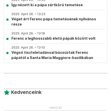
Így nézett ki a pápa zártkörű temetése
2025. April 26. – 13:23
Véget ért Ferenc pápa temetésének nyilvános
része
2025. April 26. – 13:18
Ferenc a leghosszabb életű pápák között volt
2025. April 26. – 13:10
Végső tiszteletadással búcsúztak Ferenc
pápától a Santa Maria Maggiore-bazilikában
Kedvenceink