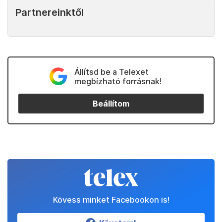
Partnereinktől
Állítsd be a Telexet
megbízható forrásnak!
Beállítom
Kövess minket Facebookon is!