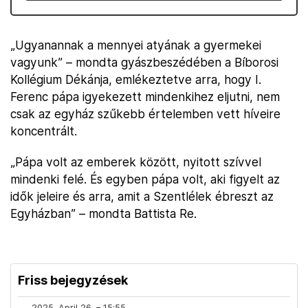
„Ugyanannak a mennyei atyának a gyermekei
vagyunk” – mondta gyászbeszédében a Bíborosi
Kollégium Dékánja, emlékeztetve arra, hogy I.
Ferenc pápa igyekezett mindenkihez eljutni, nem
csak az egyház szűkebb értelemben vett híveire
koncentrált.
„Pápa volt az emberek között, nyitott szívvel
mindenki felé. És egyben pápa volt, aki figyelt az
idők jeleire és arra, amit a Szentlélek ébreszt az
Egyházban” – mondta Battista Re.
Friss bejegyzések
2025. April 26. – 15:55