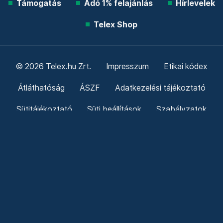
Támogatás
Adó 1% felajánlás
Hírlevelek
Telex Shop
© 2026 Telex.hu Zrt.
Impresszum
Etikai kódex
Átláthatóság
ÁSZF
Adatkezelési tájékoztató
Sütitájékoztató
Süti beállítások
Szabályzatok
Kommentelési szabályzat
Telex Sales