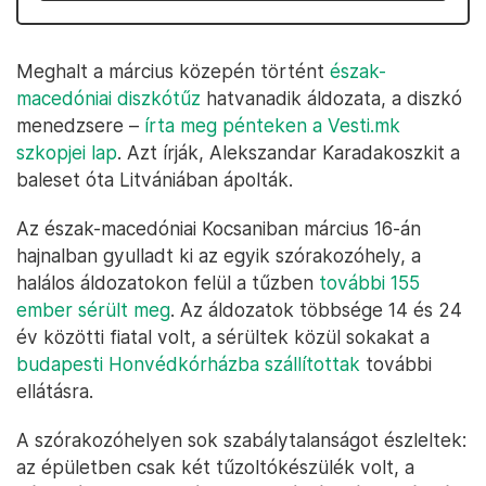
Meghalt a március közepén történt
észak-
macedóniai diszkótűz
hatvanadik áldozata, a diszkó
menedzsere –
írta meg pénteken a Vesti.mk
szkopjei lap
. Azt írják, Alekszandar Karadakoszkit a
baleset óta Litvániában ápolták.
Az észak-macedóniai Kocsaniban március 16-án
hajnalban gyulladt ki az egyik szórakozóhely, a
halálos áldozatokon felül a tűzben
további 155
ember sérült meg
. Az áldozatok többsége 14 és 24
év közötti fiatal volt, a sérültek közül sokakat a
budapesti Honvédkórházba szállítottak
további
ellátásra.
A szórakozóhelyen sok szabálytalanságot észleltek:
az épületben csak két tűzoltókészülék volt, a