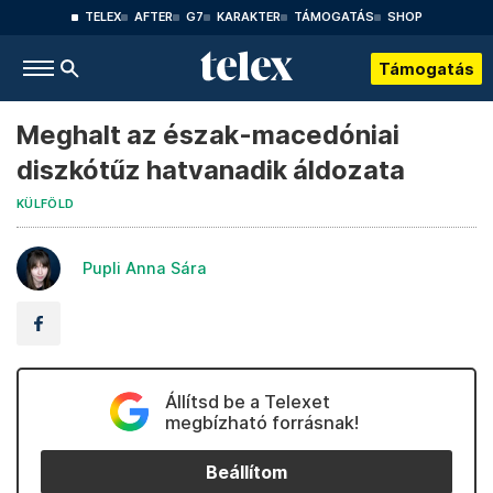
TELEX
AFTER
G7
KARAKTER
TÁMOGATÁS
SHOP
Támogatás
Meghalt az észak-macedóniai
diszkótűz hatvanadik áldozata
KÜLFÖLD
Pupli Anna Sára
Állítsd be a Telexet
megbízható forrásnak!
Beállítom