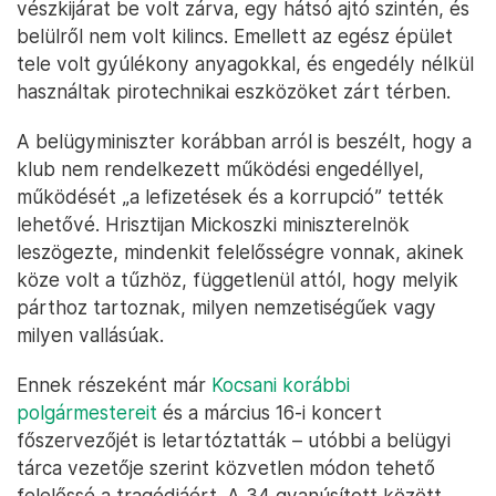
vészkijárat be volt zárva, egy hátsó ajtó szintén, és
belülről nem volt kilincs. Emellett az egész épület
tele volt gyúlékony anyagokkal, és engedély nélkül
használtak pirotechnikai eszközöket zárt térben.
A belügyminiszter korábban arról is beszélt, hogy a
klub nem rendelkezett működési engedéllyel,
működését „a lefizetések és a korrupció” tették
lehetővé. Hrisztijan Mickoszki miniszterelnök
leszögezte, mindenkit felelősségre vonnak, akinek
köze volt a tűzhöz, függetlenül attól, hogy melyik
párthoz tartoznak, milyen nemzetiségűek vagy
milyen vallásúak.
Ennek részeként már
Kocsani korábbi
polgármestereit
és a március 16-i koncert
főszervezőjét is letartóztatták – utóbbi a belügyi
tárca vezetője szerint közvetlen módon tehető
felelőssé a tragédiáért. A 34 gyanúsított között