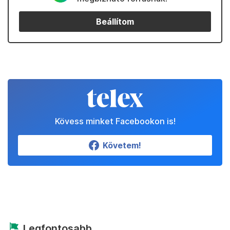
Beállítom
Kövess minket Facebookon is!
Követem!
Legfontosabb