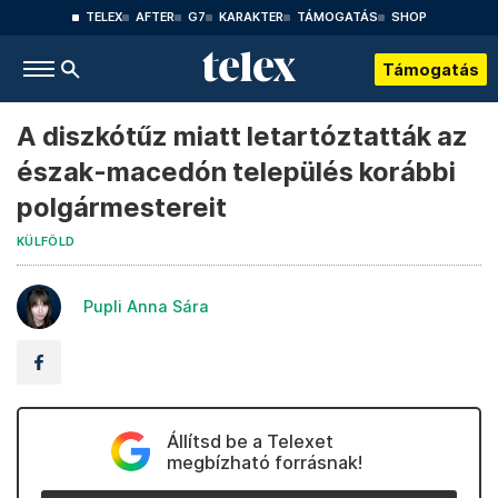
TELEX
AFTER
G7
KARAKTER
TÁMOGATÁS
SHOP
Támogatás
A diszkótűz miatt letartóztatták az
észak-macedón település korábbi
polgármestereit
KÜLFÖLD
Pupli Anna Sára
Állítsd be a Telexet
megbízható forrásnak!