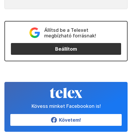
Állítsd be a Telexet
megbízható forrásnak!
Beállítom
Kövess minket Facebookon is!
Követem!