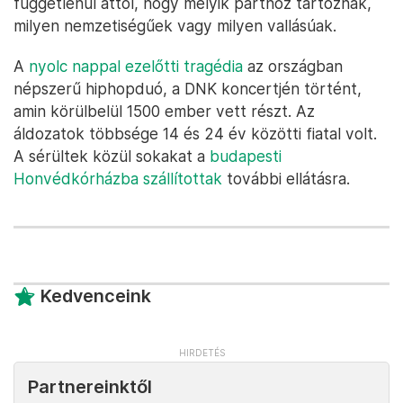
függetlenül attól, hogy melyik párthoz tartoznak,
milyen nemzetiségűek vagy milyen vallásúak.
A
nyolc nappal ezelőtti tragédia
az országban
népszerű hiphopduó, a DNK koncertjén történt,
amin körülbelül 1500 ember vett részt. Az
áldozatok többsége 14 és 24 év közötti fiatal volt.
A sérültek közül sokakat a
budapesti
Honvédkórházba szállítottak
további ellátásra.
Kedvenceink
Partnereinktől