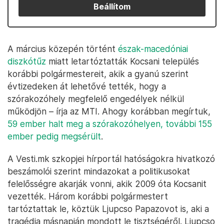
Beállítom
A március közepén történt
észak-macedóniai
diszkótűz
miatt letartóztatták Kocsani település
korábbi polgármestereit, akik a gyanú szerint
évtizedeken át lehetővé tették, hogy a
szórakozóhely megfelelő engedélyek nélkül
működjön – írja az MTI. Ahogy korábban megírtuk,
59 ember halt meg a szórakozóhelyen, további 155
ember pedig megsérült
.
A Vesti.mk szkopjei hírportál hatóságokra hivatkozó
beszámolói szerint mindazokat a politikusokat
felelősségre akarják vonni, akik 2009 óta Kocsanit
vezették. Három korábbi polgármestert
tartóztattak le, köztük Ljupcso Papazovot is, aki a
tragédia másnapján mondott le tisztségéről. Ljupcso