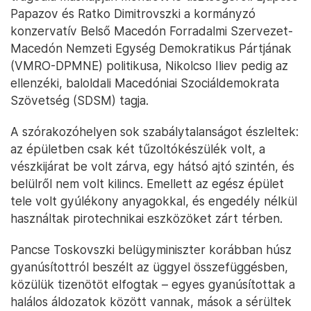
Papazov és Ratko Dimitrovszki a kormányzó
konzervatív Belső Macedón Forradalmi Szervezet-
Macedón Nemzeti Egység Demokratikus Pártjának
(VMRO-DPMNE) politikusa, Nikolcso Iliev pedig az
ellenzéki, baloldali Macedóniai Szociáldemokrata
Szövetség (SDSM) tagja.
A szórakozóhelyen sok szabálytalanságot észleltek:
az épületben csak két tűzoltókészülék volt, a
vészkijárat be volt zárva, egy hátsó ajtó szintén, és
belülről nem volt kilincs. Emellett az egész épület
tele volt gyúlékony anyagokkal, és engedély nélkül
használtak pirotechnikai eszközöket zárt térben.
Pancse Toskovszki belügyminiszter korábban húsz
gyanúsítottról beszélt az üggyel összefüggésben,
közülük tizenötöt elfogtak – egyes gyanúsítottak a
halálos áldozatok között vannak, mások a sérültek