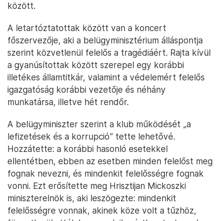
között.
A letartóztatottak között van a koncert
főszervezője, aki a belügyminisztérium álláspontja
szerint közvetlenül felelős a tragédiáért. Rajta kívül
a gyanúsítottak között szerepel egy korábbi
illetékes államtitkár, valamint a védelemért felelős
igazgatóság korábbi vezetője és néhány
munkatársa, illetve hét rendőr.
A belügyminiszter szerint a klub működését „a
lefizetések és a korrupció” tette lehetővé.
Hozzátette: a korábbi hasonló esetekkel
ellentétben, ebben az esetben minden felelőst meg
fognak nevezni, és mindenkit felelősségre fognak
vonni. Ezt erősítette meg Hrisztijan Mickoszki
miniszterelnök is, aki leszögezte: mindenkit
felelősségre vonnak, akinek köze volt a tűzhöz,