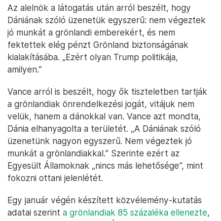
Az alelnök a látogatás után arról beszélt, hogy
Dániának szóló üzenetük egyszerű: nem végeztek
jó munkát a grönlandi emberekért, és nem
fektettek elég pénzt Grönland biztonságának
kialakításába. „Ezért olyan Trump politikája,
amilyen.”
Vance arról is beszélt, hogy ők tiszteletben tartják
a grönlandiak önrendelkezési jogát, vitájuk nem
velük, hanem a dánokkal van. Vance azt mondta,
Dánia elhanyagolta a területét. „A Dániának szóló
üzenetünk nagyon egyszerű. Nem végeztek jó
munkát a grönlandiakkal.” Szerinte ezért az
Egyesült Államoknak „nincs más lehetősége”, mint
fokozni ottani jelenlétét.
Egy január végén készített közvélemény-kutatás
adatai szerint
a grönlandiak 85 százaléka ellenezte
,