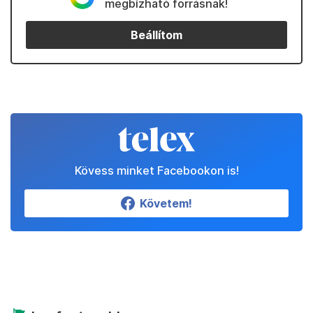
megbízható forrásnak!
Beállítom
Kövess minket Facebookon is!
Követem!