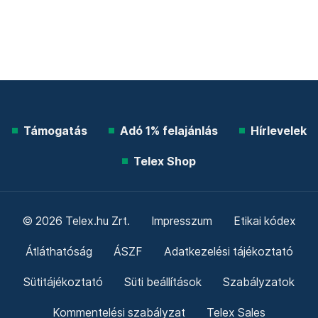
Támogatás
Adó 1% felajánlás
Hírlevelek
Telex Shop
© 2026 Telex.hu Zrt.
Impresszum
Etikai kódex
Átláthatóság
ÁSZF
Adatkezelési tájékoztató
Sütitájékoztató
Süti beállítások
Szabályzatok
Kommentelési szabályzat
Telex Sales