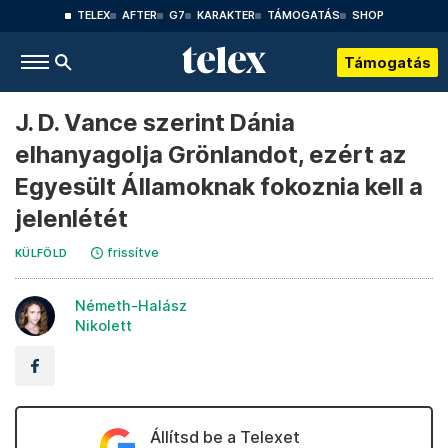
TELEX
AFTER
G7
KARAKTER
TÁMOGATÁS
SHOP
Támogatás
J. D. Vance szerint Dánia
elhanyagolja Grönlandot, ezért az
Egyesült Államoknak fokoznia kell a
jelenlétét
frissítve
KÜLFÖLD
Németh-Halász
Nikolett
Állítsd be a Telexet