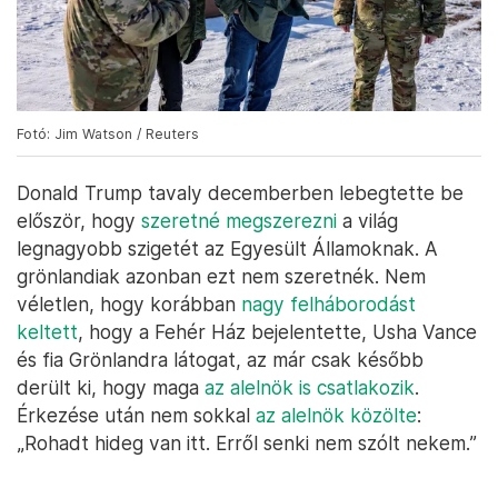
Fotó: Jim Watson / Reuters
Donald Trump tavaly decemberben lebegtette be
először, hogy
szeretné megszerezni
a világ
legnagyobb szigetét az Egyesült Államoknak. A
grönlandiak azonban ezt nem szeretnék. Nem
véletlen, hogy korábban
nagy felháborodást
keltett
, hogy a Fehér Ház bejelentette, Usha Vance
és fia Grönlandra látogat, az már csak később
derült ki, hogy maga
az alelnök is csatlakozik
.
Érkezése után nem sokkal
az alelnök közölte
:
„Rohadt hideg van itt. Erről senki nem szólt nekem.”