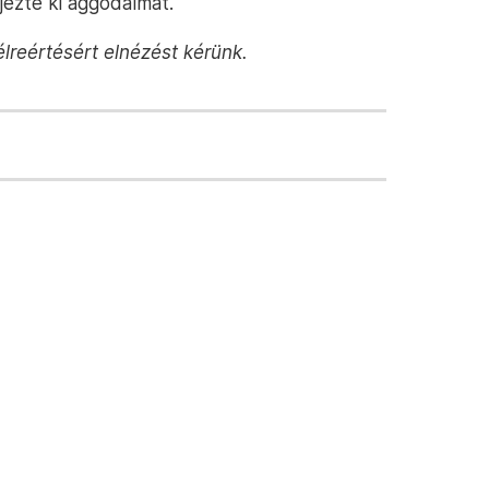
jezte ki aggodalmát.
élreértésért elnézést kérünk.