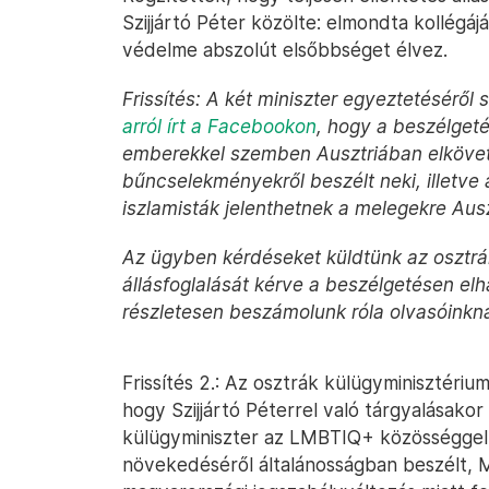
Szijjártó Péter közölte: elmondta kollég
védelme abszolút elsőbbséget élvez.
Frissítés: A két miniszter egyeztetéséről
arról írt a Facebookon
, hogy a beszélgeté
emberekkel szemben Ausztriában elköve
bűncselekményekről beszélt neki, illetve a
iszlamisták jelenthetnek a melegekre Aus
Az ügyben kérdéseket küldtünk az osztrá
állásfoglalását kérve a beszélgetésen el
részletesen beszámolunk róla olvasóinkn
Frissítés 2.: Az osztrák külügyminisztériu
hogy Szijjártó Péterrel való tárgyalásakor
külügyminiszter az LMBTIQ+ közösséggel
növekedéséről általánosságban beszélt, 