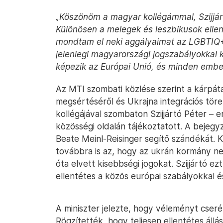
„Köszönöm a magyar kollégámmal, Szijjártó
Különösen a melegek és leszbikusok ell
mondtam el neki aggályaimat az LGBTIQ
jelenlegi magyarországi jogszabályokkal 
képezik az Európai Unió, és minden embe
Az MTI szombati közlése szerint a kárpát
megsértéséről és Ukrajna integrációs töre
kollégájával szombaton Szijjártó Péter – e
közösségi oldalán tájékoztatott. A bejegyz
Beate Meinl-Reisinger segítő szándékát. 
továbbra is az, hogy az ukrán kormány n
óta elvett kisebbségi jogokat. Szijjártó e
ellentétes a közös európai szabályokkal é
A miniszter jelezte, hogy véleményt cseré
Rögzítették, hogy teljesen ellentétes ál