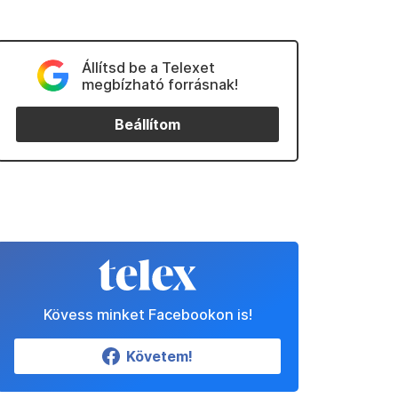
Állítsd be a Telexet
megbízható forrásnak!
Beállítom
Kövess minket Facebookon is!
Követem!