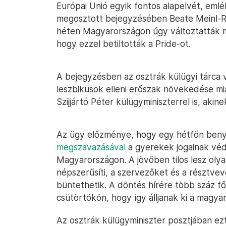
Európai Unió egyik fontos alapelvét, eml
megosztott bejegyzésében Beate Meinl-Rei
héten Magyarországon úgy változtatták me
hogy ezzel betiltották a Pride-ot.
A bejegyzésben az osztrák külügyi tárca 
leszbikusok elleni erőszak növekedése miat
Szijjártó Péter külügyminiszterrel is, aki
Az ügy előzménye, hogy egy hétfőn benyú
megszavazásával
a gyerekek jogainak véd
Magyarországon. A jövőben tilos lesz olya
népszerűsíti, a szervezőket és a résztvev
büntethetik. A döntés hírére több száz f
csütörtökön, hogy így álljanak ki a magyar
Az osztrák külügyminiszter posztjában ezt 