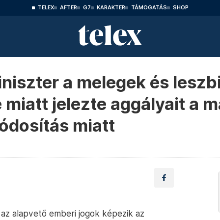
TELEX
AFTER
G7
KARAKTER
TÁMOGATÁS
SHOP
niszter a melegek és leszbi
miatt jelezte aggályait a 
ódosítás miatt
az alapvető emberi jogok képezik az