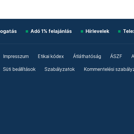
ogatás
Adó 1% felajánlás
Hírlevelek
Tele
Impresszum
Etikai kódex
Átláthatóság
ÁSZF
A
Süti beállítások
Szabályzatok
Kommentelési szabály