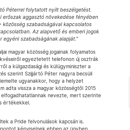
 Péterrel folytatott nyílt beszélgetést.
eni erőszak aggasztó növekedése fényében
+ közösség szabadságával kapcsolatos
kapcsolatban. Az alapvető és emberi jogok
r egyéni szabadságának alapját.”
aljai magyar közösség jogainak folyamatos
kvéseiről egyeztetett telefonon új osztrák
rről a külgazdasági és külügyminiszter a
és szerint Szijjártó Péter nagyra becsüli
Kiemelte ugyanakkor, hogy a helyzet
em adta vissza a magyar közösségtől 2015
zt elfogadhatatlannak nevezte, mert szerinte
s értékekkel.
ltek a Pride felvonulások kapcsán is.
láspontot képviselnek ebben az ügyben.