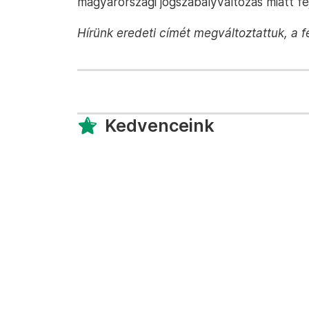
magyarországi jogszabályváltozás miatt fe
Hírünk eredeti címét megváltoztattuk, a f
Kedvenceink