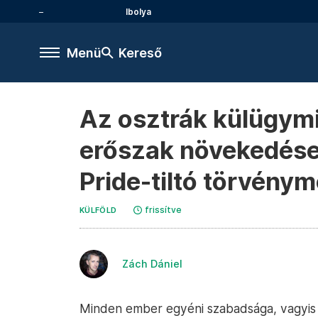
Ibolya
Menü
Kereső
Az osztrák külügymi
erőszak növekedése 
Pride-tiltó törvénym
frissítve
KÜLFÖLD
Zách Dániel
Minden ember egyéni szabadsága, vagyis 