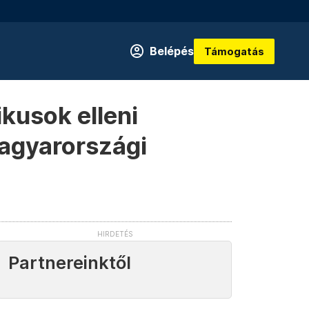
Belépés
Támogatás
kusok elleni
magyarországi
Partnereinktől