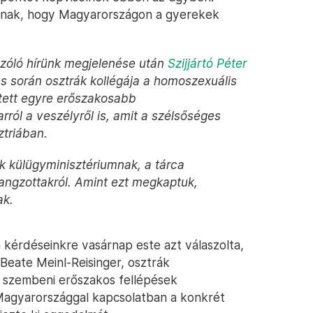
ájának, hogy Magyarországon a gyerekek
 szóló hírünk megjelenése után
Szijjártó Péter
s során osztrák kollégája a homoszexuális
tett egyre erőszakosabb
rról a veszélyről is, amit a szélsőséges
ztriában.
k külügyminisztériumnak, a tárca
hangzottakról. Amint ezt megkaptuk,
ak.
m kérdéseinkre vasárnap este azt válaszolta,
 Beate Meinl-Reisinger, osztrák
 szembeni erőszakos fellépések
Magyarországgal kapcsolatban a konkrét