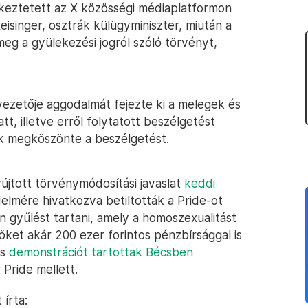
ékeztetett az X közösségi médiaplatformon
singer, osztrák külügyminiszter, miután a
g a gyülekezési jogról szóló törvényt,
vezetője aggodalmát fejezte ki a melegek és
t, illetve erről folytatott beszélgetést
nek megköszönte a beszélgetést.
jtott törvénymódosítási javaslat
keddi
elmére hivatkozva betiltották a Pride-ot
n gyűlést tartani, amely a homoszexualitást
őket akár 200 ezer forintos pénzbírsággal is
ős
demonstrációt tartottak Bécsben
 Pride mellett.
írta: