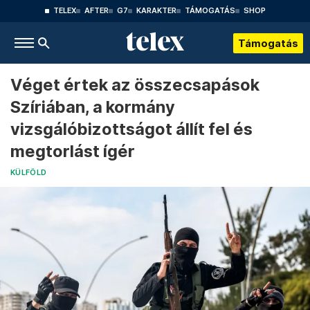
TELEX
AFTER
G7
KARAKTER
TÁMOGATÁS
SHOP
Támogatás
Véget értek az összecsapások
Szíriában, a kormány
vizsgálóbizottságot állít fel és
megtorlást ígér
KÜLFÖLD