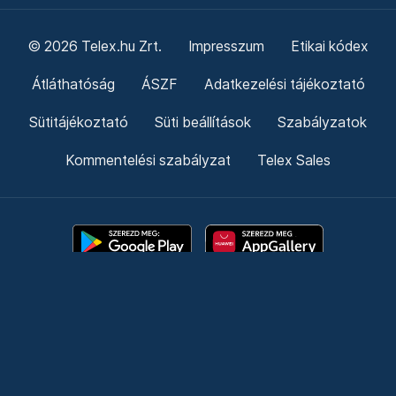
© 2026 Telex.hu Zrt.
Impresszum
Etikai kódex
Átláthatóság
ÁSZF
Adatkezelési tájékoztató
Sütitájékoztató
Süti beállítások
Szabályzatok
Kommentelési szabályzat
Telex Sales