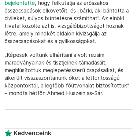
bejelentette
, hogy felkutatja az erőszakos
összecsapások elkövetőit, és „bárki, aki bántotta a
civileket, súlyos büntetésre számíthat”. Az elnöki
hivatal közölte azt is, vizsgálóbizottságot hoznak
létre, amely mindkét oldalon kivizsgálja az
összecsapásokat és a gyilkosságokat.
„Képesek voltunk elhárítani a volt rezsim
maradványainak és tisztjeinek támadásait,
meghiúsítottuk meglepetésszerű csapásaikat, és
sikerült visszaszorítanunk őket a létfontosságú
központoktól, a legtöbb főútvonalat biztosítottuk”
– mondta hétfőn Ahmed Huszein as-Sár.
Kedvenceink