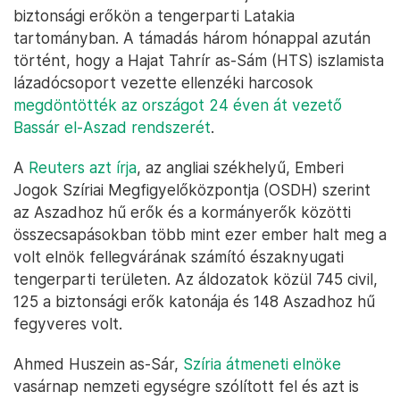
biztonsági erőkön a tengerparti Latakia
tartományban. A támadás három hónappal azután
történt, hogy a Hajat Tahrír as-Sám (HTS) iszlamista
lázadócsoport vezette ellenzéki harcosok
megdöntötték az országot 24 éven át vezető
Bassár el-Aszad rendszerét
.
A
Reuters azt írja
, az angliai székhelyű, Emberi
Jogok Szíriai Megfigyelőközpontja (OSDH) szerint
az Aszadhoz hű erők és a kormányerők közötti
összecsapásokban több mint ezer ember halt meg a
volt elnök fellegvárának számító északnyugati
tengerparti területen. Az áldozatok közül 745 civil,
125 a biztonsági erők katonája és 148 Aszadhoz hű
fegyveres volt.
Ahmed Huszein as-Sár,
Szíria átmeneti elnöke
vasárnap nemzeti egységre szólított fel és azt is