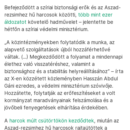
Befejeződött a szíriai biztonsági erők és az Aszad-
rezsimhez hű harcosok közötti,
több mint ezer
áldozatot
követelő hadművelet – jelentette be
hétfőn a szíriai védelmi minisztérium.
„A közintézményekben folytatódik a munka, az
alapvető szolgáltatások újból hozzáférhetővé
váltak. (...) Megkezdődött a folyamat a mindennapi
élethez való visszatéréshez, valamint a
biztonsághoz és a stabilitás helyreállításához” – írta
az X-en közzétett közleményben Hasszán Abdul
Gáni ezredes, a védelmi minisztérium szóvivője.
Hozzátette, folytatják az erőfeszítéseket a volt
kormányzat maradványainak felszámolása és a
jövőbeli fenyegetések elhárítása érdekében.
A
harcok múlt csütörtökön kezdődtek
, miután az
Aszad-rezsimhez hű harcosok rajtaütöttek a