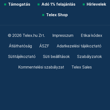
Támogatás
Adó 1% felajánlás
Hírlevelek
Telex Shop
© 2026 Telex.hu Zrt.
Impresszum
Etikai kódex
Átláthatóság
ÁSZF
Adatkezelési tájékoztató
Sütitájékoztató
Süti beállítások
Szabályzatok
Kommentelési szabályzat
Telex Sales