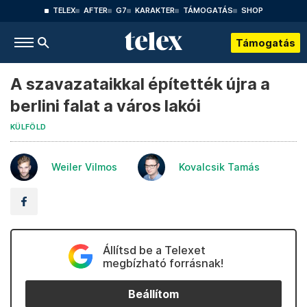
TELEX
AFTER
G7
KARAKTER
TÁMOGATÁS
SHOP
Támogatás
A szavazataikkal építették újra a
berlini falat a város lakói
KÜLFÖLD
Weiler Vilmos
Kovalcsik Tamás
Állítsd be a Telexet
megbízható forrásnak!
Beállítom