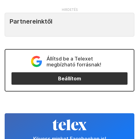
Partnereinktől
Állítsd be a Telexet
megbízható forrásnak!
Beállítom
Kövess minket Facebookon is!