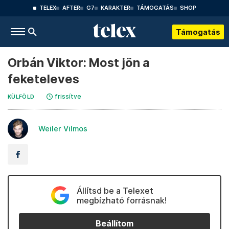
TELEX
AFTER
G7
KARAKTER
TÁMOGATÁS
SHOP
Támogatás
Orbán Viktor: Most jön a
feketeleves
frissítve
KÜLFÖLD
Weiler Vilmos
Állítsd be a Telexet
megbízható forrásnak!
Beállítom