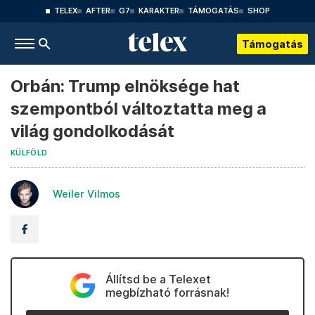
TELEX
AFTER
G7
KARAKTER
TÁMOGATÁS
SHOP
Támogatás
Orbán: Trump elnöksége hat
szempontból változtatta meg a
világ gondolkodását
KÜLFÖLD
Weiler Vilmos
Állítsd be a Telexet
megbízható forrásnak!