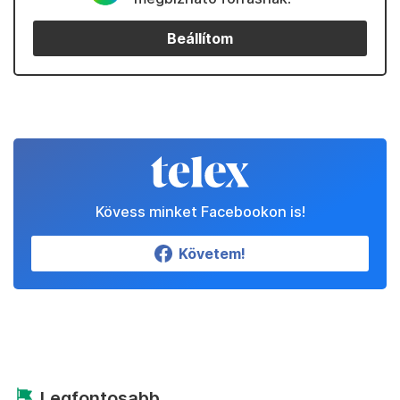
Beállítom
Kövess minket Facebookon is!
Követem!
Legfontosabb