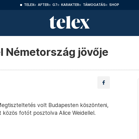
TELEX
AFTER
G7
KARAKTER
TÁMOGATÁS
SHOP
l Németország jövője
egtiszteltetés volt Budapesten köszönteni,
t közös fotót posztolva Alice Weidellel.