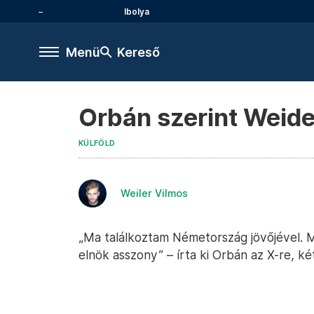
Ibolya
Menü
Kereső
Orbán szerint Weide
KÜLFÖLD
Weiler Vilmos
„Ma találkoztam Németország jövőjével. M
elnök asszony” – írta ki Orbán az X-re, ké