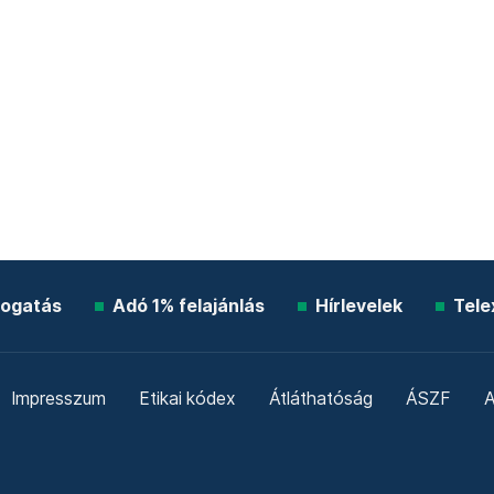
ogatás
Adó 1% felajánlás
Hírlevelek
Tele
Impresszum
Etikai kódex
Átláthatóság
ÁSZF
A
Süti beállítások
Szabályzatok
Kommentelési szabály