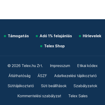
Támogatás
Adó 1% felajánlás
Hírlevelek
Telex Shop
© 2026 Telex.hu Zrt.
Impresszum
Etikai kódex
Átláthatóság
ÁSZF
Adatkezelési tájékoztató
Sütitájékoztató
Süti beállítások
Szabályzatok
Kommentelési szabályzat
Telex Sales