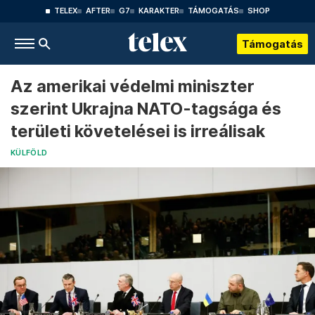
TELEX
AFTER
G7
KARAKTER
TÁMOGATÁS
SHOP
Támogatás
Az amerikai védelmi miniszter
szerint Ukrajna NATO-tagsága és
területi követelései is irreálisak
KÜLFÖLD