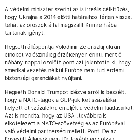
A védelmi miniszter szerint az is irreális célkitűzés,
hogy Ukrajna a 2014 előtti határaihoz térjen vissza,
tehát az oroszok által megszállt Krímre hiába
tartanak igényt.
Hegseth álláspontja Volodimir Zelenszkij ukrán
elnököt valószínűleg érzékenyen érinti, mert ő
néhány nappal ezelőtt pont azt jelentette ki, hogy
amerikai vezetés nélkül Európa nem tud érdemi
biztonsági garanciákat nyújtani.
Hegseth Donald Trumpot idézve arról is beszélt,
hogy a NATO-tagok a GDP-jük két százaléka
helyett öt százalékra emeljék a védelmi kiadásaikat.
Azt is mondta, hogy az USA „továbbra is
elkötelezett a NATO-szövetség és az Európával
való védelmi partnerség mellett. Pont. De az
Egyesült Államok nem tűr tovább egy olyan