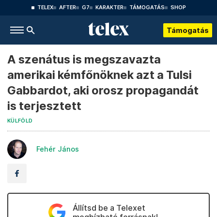
TELEX
AFTER
G7
KARAKTER
TÁMOGATÁS
SHOP
Támogatás
A szenátus is megszavazta
amerikai kémfőnöknek azt a Tulsi
Gabbardot, aki orosz propagandát
is terjesztett
KÜLFÖLD
Fehér János
Állítsd be a Telexet