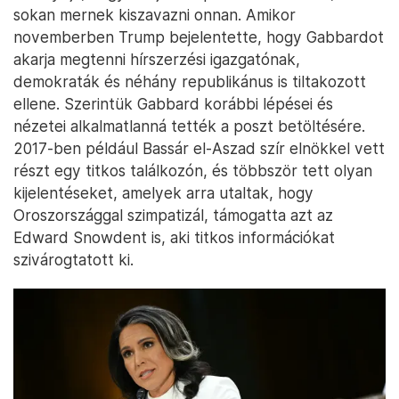
sokan mernek kiszavazni onnan. Amikor
novemberben Trump bejelentette, hogy Gabbardot
akarja megtenni hírszerzési igazgatónak,
demokraták és néhány republikánus is tiltakozott
ellene. Szerintük Gabbard korábbi lépései és
nézetei alkalmatlanná tették a poszt betöltésére.
2017-ben például Bassár el-Aszad szír elnökkel vett
részt egy titkos találkozón, és többször tett olyan
kijelentéseket, amelyek arra utaltak, hogy
Oroszországgal szimpatizál, támogatta azt az
Edward Snowdent is, aki titkos információkat
szivárogtatott ki.