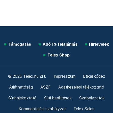
Támogatás
Adó 1% felajánlás
Hírlevelek
Telex Shop
© 2026 Telex.hu Zrt.
Impresszum
Etikai kódex
Átláthatóság
ÁSZF
Adatkezelési tájékoztató
Sütitájékoztató
Süti beállítások
Szabályzatok
Kommentelési szabályzat
Telex Sales