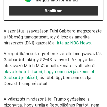
megbízható forrásnak!
Beállítom
A szenátusi szavazáson Tulsi Gabbard megszerezte
a többség támogatását, így ő lesz az amerikai
hírszerzés (DNI) igazgatója,
írta az NBC News
.
A republikánusok egyetlen kivétellel megszavazták
Gabbardot, aki így 52-48-ra nyert. Az egyetlen
átszavazó Mitch McConnell szenátor volt, akiről
eleve lehetett tudni, hogy nem nézi jó szemmel
Gabbard jelölését
, és több ügyben sem osztja
Donald Trump nézeteit.
A választás mindazonáltal Trump győzelme is,
bizonyítja, hogy uralja a Republikánus Pártot, nem