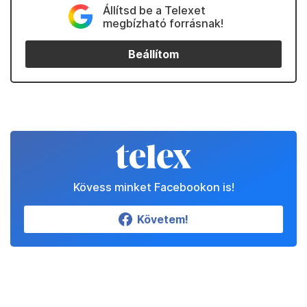
Állítsd be a Telexet
megbízható forrásnak!
Beállítom
Kövess minket Facebookon is!
Követem!