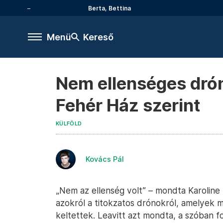
Berta, Bettina
Menü
Kereső
Nem ellenséges drón
Fehér Ház szerint
KÜLFÖLD
Kovács Pál
„Nem az ellenség volt” – mondta Karoline 
azokról a titokzatos drónokról, amelyek
keltettek. Leavitt azt mondta, a szóban f