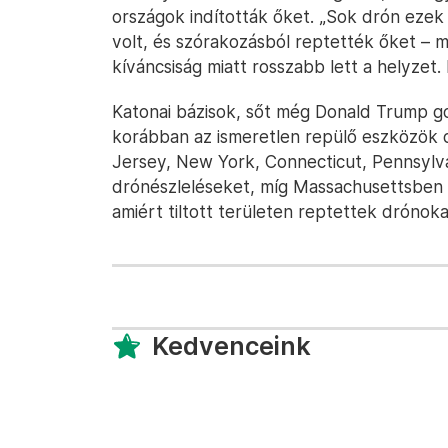
országok indították őket. „Sok drón ezek
volt, és szórakozásból reptették őket – 
kíváncsiság miatt rosszabb lett a helyzet.
Katonai bázisok, sőt még Donald Trump go
korábban az ismeretlen repülő eszközök
Jersey, New York, Connecticut, Pennsylvan
drónészleléseket, míg Massachusettsben és
amiért tiltott területen reptettek drónoka
Kedvenceink