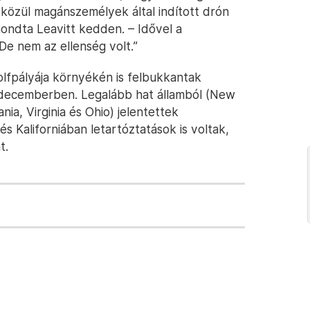
 közül magánszemélyek által indított drón
mondta Leavitt kedden. – Idővel a
 De nem az ellenség volt.”
lfpályája környékén is felbukkantak
 decemberben. Legalább hat államból (New
ia, Virginia és Ohio) jelentettek
 Kaliforniában letartóztatások is voltak,
t.