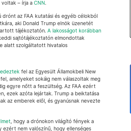
voltak – írja a
CNN
.
 drónt az FAA kutatási és egyéb célokból
tkára, aki Donald Trump elnök üzenetét
artott tájékoztatón.
A lakosságot korábban
 keddi sajtótájékoztatón elmondottak
alatt szolgáltatott hivatalos
fedeztek
fel az Egyesült Államokbeli New
fel, amelyeket sokáig nem válaszoltak meg
ig egyre nőtt a feszültség. Az FAA ezért
n, ezek azóta lejártak. Trump a beiktatása
atnak az emberek elől, és gyanúsnak nevezte
elmet
, hogy a drónokon világító fények a
y ezért nem valószínű, hogy ellenséges