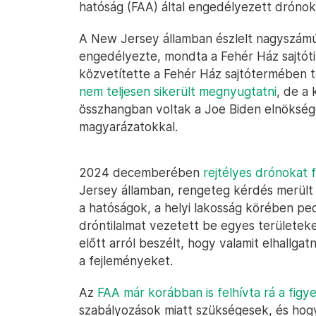
hatóság (FAA) által engedélyezett drónok 
A New Jersey államban észlelt nagyszámú
engedélyezte, mondta a Fehér Ház sajtóti
közvetítette a Fehér Ház sajtótermében t
nem teljesen sikerült megnyugtatni
, de a
összhangban voltak a Joe Biden elnöksége 
magyarázatokkal.
2024 decemberében
rejtélyes drónokat 
Jersey államban, rengeteg kérdés merült 
a hatóságok, a helyi lakosság körében ped
dróntilalmat vezetett be egyes területeke
előtt arról beszélt, hogy valamit elhallg
a fejleményeket.
Az
FAA már korábban is felhívta rá a figy
szabályozások miatt szükségesek, és hog